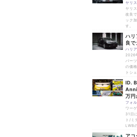
ヤリ
ヤリス
改良で
ック
す。
ハリ
良で
ハリ
202
パー
の価
トシ
ID
Ann
万円
フォル
ワーゲ
31日
ト/ミ
LWB
アコ