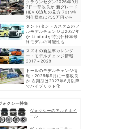
クラウンセダン2026年9月
3日一部改良か 新グレード
HEV G追加の見方 70th特
別仕様車は755万円から
タント/タントカスタムのフ
ルモデルチェンジは2027年
か Limitedが特別仕様車最
終モデルの可能性も
スズキの新型車カレンダ
ー・モデルチェンジ情報
2017～2028
トールのモデルチェンジ情
報：2026年9月に一部改良
か 次期型は2027年6月以降
でハイブリッド化
ヴォクシー特集
ヴォクシーのアルミホイ
ール
ヴォクシーのマフラー