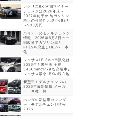
レクサスRX 次期マイナー
チェンジは2026年末～
2027年前半か 純ガソリン
廃止の可能性と現行668万
～903万円
ハリアーのモデルチェンジ
情報：2026年8月3日の一
部改良でガソリン車と
PHEVを廃止しHEVへ一本
化
レクサスLF-SAの市販化は
2026年も未発表 全長
3450mmの小さな高級車と
レクサス最小LBXの現在地
新型車モデルチェンジの
2026年最新情報 メーカ
ー・車種一覧
ホンダの新型車カレンダ
ー・モデルチェンジ情報
2026