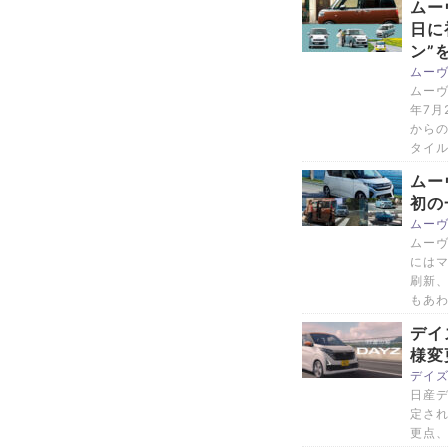
ムー
日に
ン”
ムー
ムーヴ
年7月
から
タイ
ムー
初の
ムー
ムーヴ
には
刷新、
もあ
デイ
様変
デイ
日産デ
定され
更点