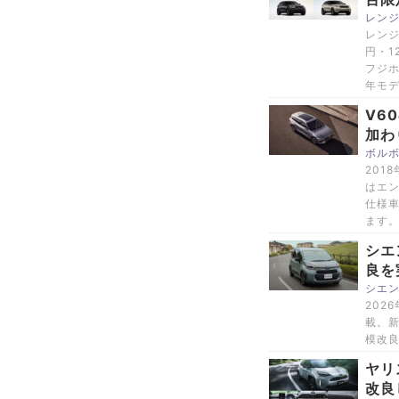
レン
レンジ
円・1
フジホ
年モデ
V6
加わ
ボルボ
201
はエント
仕様
ます
シエ
良を
シエ
202
載。
模改
ヤリ
改良