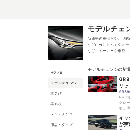
モデルチェ
新発売の車情報や、型式
などに分けられエクステ
など、メーカーや車種ご
モデルチェンジの新
HOME
GR
モデルチェンジ
リッ
GR8
車選び
GR8
グレー
車比較
頃と
メンテナンス
キャ
が実
用品・グッズ