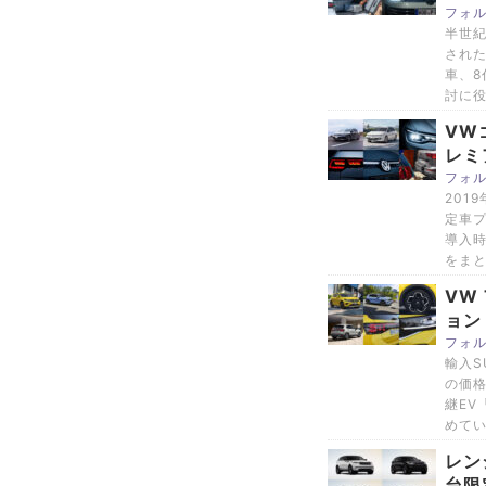
フォル
半世紀
された
車、8
討に
VW
レミ
フォル
201
定車プ
導入時
をま
VW
ョン｜
フォル
輸入S
の価格
継EV
めて
レン
台限定