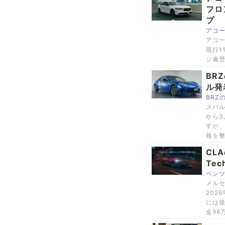
フロ
プ
アコ
アコー
現行1
ジ遍歴
BR
ル発
BRZ
スバル
から3
すが、
報を
CL
Te
ベンツ
メルセ
202
には後
金98