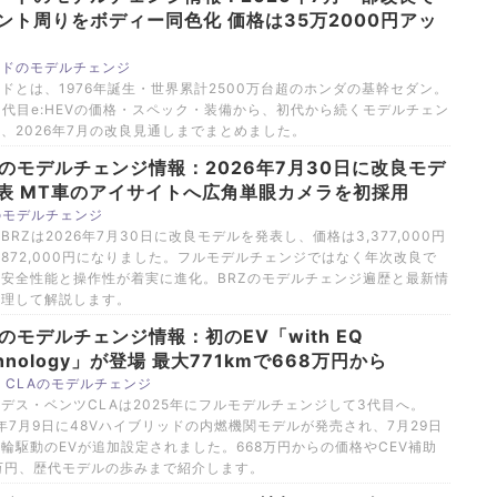
ント周りをボディー同色化 価格は35万2000円アッ
ードのモデルチェンジ
ドとは、1976年誕生・世界累計2500万台超のホンダの基幹セダン。
1代目e:HEVの価格・スペック・装備から、初代から続くモデルチェン
、2026年7月の改良見通しまでまとめました。
Zのモデルチェンジ情報：2026年7月30日に改良モデ
表 MT車のアイサイトへ広角単眼カメラを初採用
のモデルチェンジ
BRZは2026年7月30日に改良モデルを発表し、価格は3,377,000円
,872,000円になりました。フルモデルチェンジではなく年次改良で
安全性能と操作性が着実に進化。BRZのモデルチェンジ遍歴と最新情
整理して解説します。
Aのモデルチェンジ情報：初のEV「with EQ
chnology」が登場 最大771kmで668万円から
 CLAのモデルチェンジ
デス・ベンツCLAは2025年にフルモデルチェンジして3代目へ。
6年7月9日に48Vハイブリッドの内燃機関モデルが発売され、7月29日
輪駆動のEVが追加設定されました。668万円からの価格やCEV補助
万円、歴代モデルの歩みまで紹介します。