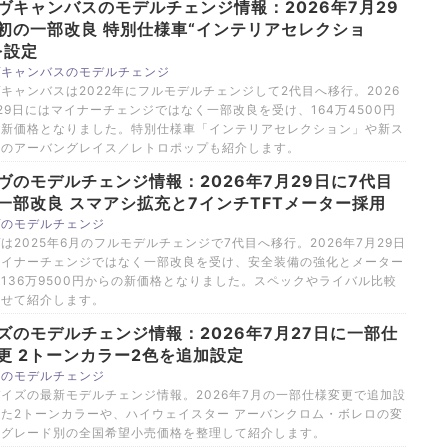
ヴキャンバスのモデルチェンジ情報：2026年7月29
初の一部改良 特別仕様車“インテリアセレクショ
を設定
ヴキャンバスのモデルチェンジ
キャンバスは2022年にフルモデルチェンジして2代目へ移行。2026
29日にはマイナーチェンジではなく一部改良を受け、164万4500円
の新価格となりました。特別仕様車「インテリアセレクション」や新ス
ルのアーバングレイス／レトロポップも紹介します。
ヴのモデルチェンジ情報：2026年7月29日に7代目
一部改良 スマアシ拡充と7インチTFTメーター採用
ヴのモデルチェンジ
は2025年6月のフルモデルチェンジで7代目へ移行。2026年7月29日
マイナーチェンジではなく一部改良を受け、安全装備の強化とメーター
136万9500円からの新価格となりました。スペックやライバル比較
わせて紹介します。
ズのモデルチェンジ情報：2026年7月27日に一部仕
更 2トーンカラー2色を追加設定
ズのモデルチェンジ
イズの最新モデルチェンジ情報。2026年7月の一部仕様変更で追加設
た2トーンカラーや、ハイウェイスター アーバンクロム・ボレロの変
、グレード別の全国希望小売価格を整理して紹介します。