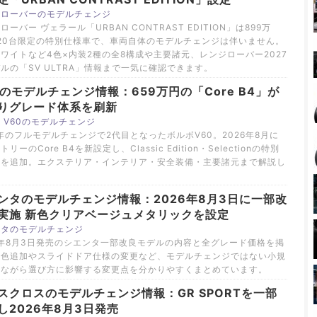
ジローバーのモデルチェンジ
ローバー ヴェラール「URBAN CONTRAST EDITION」は899万
20台限定の特別仕様車で、車両自体のモデルチェンジは伴いません。
ワイトなど4色×内装2種の全8構成や主要諸元、レンジローバー2027
ルの「SV ULTRA」情報まで一気に確認できます。
0のモデルチェンジ情報：659万円の「Core B4」が
りグレード体系を刷新
 V60のモデルチェンジ
8年のフルモデルチェンジで2代目となったボルボV60。2026年8月に
リーのCore B4を新設定し、Classic Edition・Selectionの特別
車を追加。エクステリア・インテリア・安全装備・主要諸元まで解説し
。
ンタのモデルチェンジ情報：2026年8月3日に一部改
実施 新色クリアベージュメタリックを設定
ンタのモデルチェンジ
6年8月3日発売のシエンタ一部改良モデルの内容と全グレード価格を掲
新色追加やスライドドア仕様の変更など、モデルチェンジではない小規
良ながら選び方に影響する変更点を分かりやすくまとめています。
スクロスのモデルチェンジ情報：GR SPORTを一部
し2026年8月3日発売