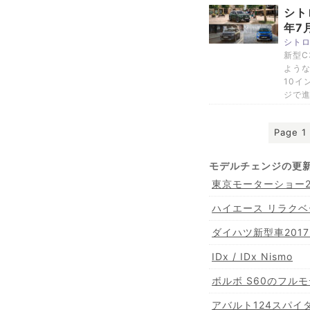
シト
年7
シトロ
新型C
ような
10イ
ジで
Page 1 
モデルチェンジの更
東京モーターショー2
ハイエース リラクベ
ダイハツ新型車2017
IDx / IDx Nismo
ボルボ S60のフル
アバルト124スパイ