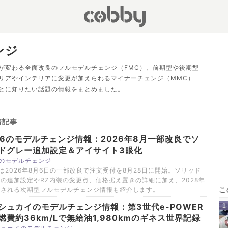
ンジ
が変わる全面改良のフルモデルチェンジ（FMC）、前期型や後期型
リアやインテリアに変更が加えられるマイナーチェンジ（MMC）
とに知りたい話題の情報をまとめました。
着記事
86のモデルチェンジ情報：2026年8月一部改良でソ
ドグレー追加設定＆アイサイト3眼化
6のモデルチェンジ
6は2026年8月6日の一部改良で注文受付を8月28日に開始。ソリッド
の追加設定やRZ内装の変更点、価格据え置きの詳細に加え、2028年
噂される次期型フルモデルチェンジ情報も紹介します。
シュカイのモデルチェンジ情報：第3世代e-POWER
燃費約36km/Lで無給油1,980kmのギネス世界記録