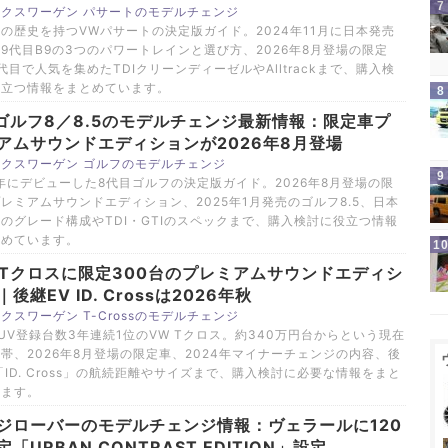
クスワーゲン パサートのモデルチェンジ
の歴史を持つVWパサートの決定版ガイド。2024年11月に日本発売
9代目B9の3つのパワートレインと選び方、2026年8月登場の限定
代目で人気を集めたTDIクリーンディーゼルやAlltrackまで、購入検
役立つ情報をまとめています。
ゴルフ8／8.5のモデルチェンジ最新情報：限定車プ
アムサウンドエディションが2026年8月登場
クスワーゲン ゴルフのモデルチェンジ
9年にデビューした8代目ゴルフの決定版ガイド。2026年8月登場の限
レミアムサウンドエディション、2025年1月発売のゴルフ8.5、日本
のグレード構成やTDI・GTIのスペックまで、購入検討に役立つ情報
とめています。
 Tクロスに限定300台のプレミアムサウンドエディシ
後継EV ID. Crossは2026年秋
クスワーゲン T-Crossのモデルチェンジ
UV登録台数3年連続1位のVW Tクロス。約340万円台からという現在
帯、2026年8月登場の限定車、2024年マイナーチェンジの内容、後
「ID. Cross」の航続距離やサイズまで、購入検討に必要な情報をまと
います。
ジローバーのモデルチェンジ情報：ヴェラールに120
「URBAN CONTRAST EDITION」設定