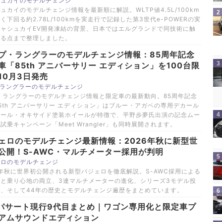
シュカイのモデルチェンジ
ュカイのモデルチェンジ情報を最新順に解説。WLTP値4.5L/100km
く下回る約2.78L/100kmを実走行で記録した第3世代e-POWERの実
キャシュカイEV開発凍結の背景、日本ではエルグランドで同技術に触
れる点まで整理しました。
プ・ラングラーのモデルチェンジ情報：85周年記念
車「85th アニバーサリー エディション」を100台限
10月3日発売
P ラングラーのモデルチェンジ
 ラングラーのモデルチェンジ情報と限定車の最新動向。85周年記念
5th アニバーサリー エディション」はブルー・アガベの専用デカール
チール・オキサイド塗装ホイールが特徴で、平野歩夢氏出演の記念ムー
試乗キャンペーン「Meet Wrangler」も同時展開されます。
ェロのモデルチェンジ最新情報：2026年秋に新型世
公開！S-AWC・マルチメーター採用が判明
ェロのモデルチェンジ
6年秋に世界初公開される新型パジェロを徹底解説。S-AWC採用による
性と乗り心地の両立、3連マルチメーターの進化、シリーズ3モデル投
画、そして44年の歴史とモデルチェンジ遍歴をまとめています。
パサート現行9代目まとめ｜ワゴン専用化と限定車プ
アムサウンドエディション