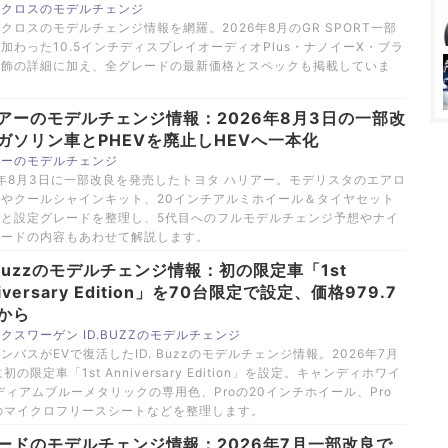
スクロスのモデルチェンジ
クロスのモデルチェンジ情報を網羅。2026年8月のGR SPORT一部
加わった10.5インチディスプレイオーディオPlus・ナノイーX・ブラ
加飾の詳細に加え、全グレードの最新価格とスペックも掲載していま
アーのモデルチェンジ情報：2026年8月3日の一部改
ガソリン車とPHEVを廃止しHEVへ一本化
アーのモデルチェンジ
6年8月3日に一部改良を発売したトヨタ ハリアー。モデリスタのエアロ
ツやクールシャインキット、20インチアルミホイール＆タイヤセット
格と設定グレードを整理し、5代目へのフルモデルチェンジ予想やナイ
ェードの内容もあわせて解説します。
. Buzzのモデルチェンジ情報：初の限定車「1st
iversary Edition」を70台限定で設定、価格979.7
から
クスワーゲン ID.BUZZのモデルチェンジ
ンバスがEVで復活したID. Buzzのモデルチェンジ情報。2026年7月
に初の限定車「1st Anniversary Edition」を設定。キャンディホワイ
ディアムブルーメタリックの専用色、Proの20インチホイール、Pro
のマイクロフリースシートなどを整理します。
ードのモデルチェンジ情報：2026年7月一部改良で