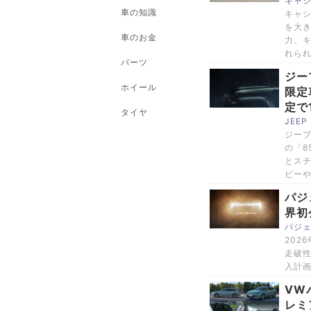
キャ
車の知識
キャシ
を大き
車のお金
力、
れら
パーツ
ジー
ホイール
限定
定で
タイヤ
JEE
ジープ
の「8
とス
ビーや
パジ
界初
パジ
202
走破
入計
VW
レミ