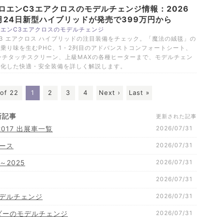
ロエンC3エアクロスのモデルチェンジ情報：2026
月24日新型ハイブリッドが発売で399万円から
エンC3エアクロスのモデルチェンジ
3 エアクロス ハイブリッドの注目装備をチェック。「魔法の絨毯」の
乗り味を生むPHC、1・2列目のアドバンストコンフォートシート、
ンチタッチスクリーン、上級MAXの各種ヒーターまで、モデルチェン
進化した快適・安全装備を詳しく解説します。
of 22
1
2
3
4
Next ›
Last »
新記事
017 出展車一覧
2026/07/31
ース
2026/07/31
～2025
2026/07/31
2026/07/31
モデルチェンジ
2026/07/31
ダーのモデルチェンジ
2026/07/31