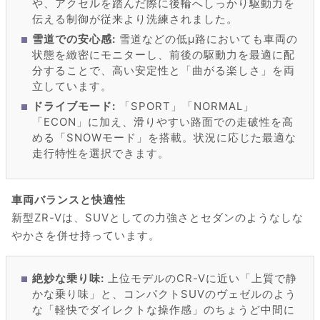
や、アクセルを踏んだ際に後輪へしっかり駆動力を
伝える制御が従来より洗練されました。
雪道での安心感:
雪道などの低μ路においても車両の
状態を緻密にモニターし、前後の駆動力を最適に配
分することで、高い安定性と「曲がる楽しさ」を両
立しています。
ドライブモード:
「SPORT」「NORMAL」
「ECON」に加え、滑りやすい路面での走破性を高
める「SNOWモード」を搭載。状況に応じた最適な
走行特性を選択できます。
車両バランスと快適性
新型ZR-Vは、SUVとしての力強さとセダンのようなしな
やかさを併せ持っています。
絶妙な乗り味:
上位モデルのCR-Vに近い「上質で静
かな乗り味」と、コンパクトSUVのヴェゼルのよう
な「軽快でダイレクトな操作感」のちょうど中間に