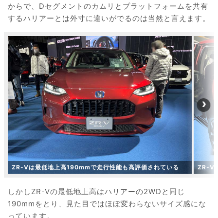
からで、Dセグメントのカムリとプラットフォームを共有
するハリアーとは外寸に違いがでるのは当然と言えます。
ZR-Vは最低地上高190mmで走行性能も高評価されている
ZR-
しかしZR-Vの最低地上高はハリアーの2WDと同じ
190mmをとり、見た目ではほぼ変わらないサイズ感にな
っています。