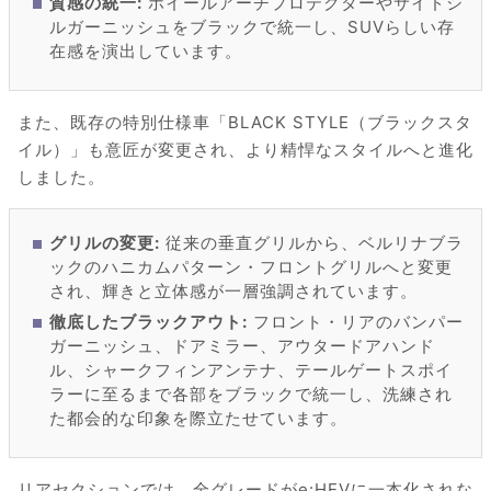
質感の統一:
ホイールアーチプロテクターやサイドシ
ルガーニッシュをブラックで統一し、SUVらしい存
在感を演出しています。
また、既存の特別仕様車「BLACK STYLE（ブラックスタ
イル）」も意匠が変更され、より精悍なスタイルへと進化
しました。
グリルの変更:
従来の垂直グリルから、ベルリナブラ
ックのハニカムパターン・フロントグリルへと変更
され、輝きと立体感が一層強調されています。
徹底したブラックアウト:
フロント・リアのバンパー
ガーニッシュ、ドアミラー、アウタードアハンド
ル、シャークフィンアンテナ、テールゲートスポイ
ラーに至るまで各部をブラックで統一し、洗練され
た都会的な印象を際立たせています。
リアセクションでは、全グレードがe:HEVに一本化されな