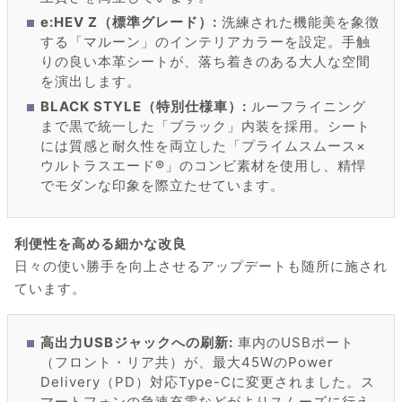
e:HEV Z（標準グレード）:
洗練された機能美を象徴
する「マルーン」のインテリアカラーを設定。手触
りの良い本革シートが、落ち着きのある大人な空間
を演出します。
BLACK STYLE（特別仕様車）:
ルーフライニング
まで黒で統一した「ブラック」内装を採用。シート
には質感と耐久性を両立した「プライムスムース×
ウルトラスエード®」のコンビ素材を使用し、精悍
でモダンな印象を際立たせています。
利便性を高める細かな改良
日々の使い勝手を向上させるアップデートも随所に施され
ています。
高出力USBジャックへの刷新:
車内のUSBポート
（フロント・リア共）が、最大45WのPower
Delivery（PD）対応Type-Cに変更されました。ス
マートフォンの急速充電などがよりスムーズに行え