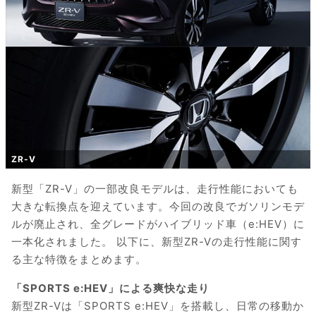
ZR-V
新型「ZR-V」の一部改良モデルは、走行性能においても
大きな転換点を迎えています。今回の改良でガソリンモデ
ルが廃止され、全グレードがハイブリッド車（e:HEV）に
一本化されました。 以下に、新型ZR-Vの走行性能に関す
る主な特徴をまとめます。
「SPORTS e:HEV」による爽快な走り
新型ZR-Vは「SPORTS e:HEV」を搭載し、日常の移動か