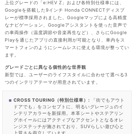
上位グレードの「e:HEV Z」および各特別仕様車には、
Googleを搭載した9インチ Honda CONNECTディスプ
レーが標準採用されました。Googleマップによる高精度
なナビゲーション、Googleアシスタントを使った音声で
の車両操作（温度調節や音楽再生など）、さらにGoogle
Playを通じたアプリの直接利用が可能となり、車内をス
マートフォンのようにシームレスに使える環境が整ってい
ます。
グレードごとに異なる個性的な世界観
新型では、ユーザーのライフスタイルに合わせて選べる3
つのインテリアテーマが用意されています。
CROSS TOURING（特別仕様車）:
「街でもアウト
ドアでも」をコンセプトに、明るいグレージュのイ
ンテリアカラーを新採用。本革シートやステアリン
グホイールにはアクティブなアクセントとなるオレ
ンジステッチが施されており、SUVらしい遊び心と
上質さを両立しています。