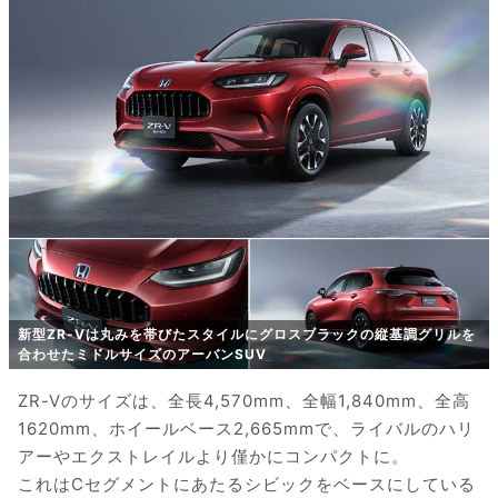
新型ZR-Vは丸みを帯びたスタイルにグロスブラックの縦基調グリルを
合わせたミドルサイズのアーバンSUV
ZR-Vのサイズは、全長4,570mm、全幅1,840mm、全高
1620mm、ホイールベース2,665mmで、ライバルのハリ
アーやエクストレイルより僅かにコンパクトに。
これはCセグメントにあたるシビックをベースにしている