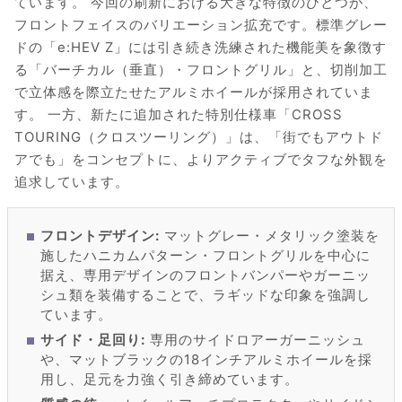
ています。 今回の刷新における大きな特徴のひとつが、
フロントフェイスのバリエーション拡充です。標準グレー
ドの「e:HEV Z」には引き続き洗練された機能美を象徴す
る「バーチカル（垂直）・フロントグリル」と、切削加工
で立体感を際立たせたアルミホイールが採用されていま
す。 一方、新たに追加された特別仕様車「CROSS
TOURING（クロスツーリング）」は、「街でもアウトド
アでも」をコンセプトに、よりアクティブでタフな外観を
追求しています。
フロントデザイン:
マットグレー・メタリック塗装を
施したハニカムパターン・フロントグリルを中心に
据え、専用デザインのフロントバンパーやガーニッ
シュ類を装備することで、ラギッドな印象を強調し
ています。
サイド・足回り:
専用のサイドロアーガーニッシュ
や、マットブラックの18インチアルミホイールを採
用し、足元を力強く引き締めています。