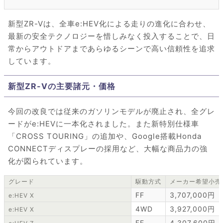
新型ZR-Vは、全車e:HEV化による走りの進化に合わせ、
最新の安全テクノロジーを惜しみなく投入することで、日
常からアウトドアまであらゆるシーンで高い信頼性を追求
しています。
新型ZR-Vの主要諸元・価格
今回の改良では従来のガソリンモデルが廃止され、全グレ
ードがe:HEVに一本化されました。また新特別仕様車
「CROSS TOURING」の追加や、Google搭載Honda
CONNECTディスプレーの採用など、大幅な商品力の強
化が図られています。
グレード
駆動方式
メーカー希望小売
FF
3,707,000円
e:HEV X
4WD
3,927,000円
e:HEV X
FF
4,307,600円