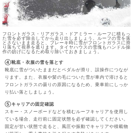
フロントガラス・リアガラス・ドアミラー・ルーフに積もっ
た雪を必ず除去してから走り出しましょう。ルーフの雪を落
とさないまま走ると、ブレーキ時に雪がフロントガラスに滑
り落ちて視界を遮ります。タイヤハウスの雪塊もハンドル操
作の妨げになるため取り除いておきましょう。
④靴底・衣服の雪を落とす
靴底に雪がついたままだとペダルが滑り、誤操作につなが
ります。また、衣服や髪の毛についた雪が車内で溶けると
フロントガラスの曇りの原因になるため、乗車前にしっか
り払い落としましょう。
⑤キャリアの固定確認
スキー・スノーボードなどを積むルーフキャリアを使用し
ている場合、走行前に固定状態を必ず確認してください。
固定が甘い状態で走ると、風圧や振動でキャリアや積載物