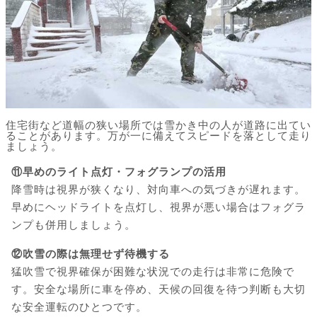
住宅街など道幅の狭い場所では雪かき中の人が道路に出てい
ることがあります。万が一に備えてスピードを落として走り
ましょう。
⑪早めのライト点灯・フォグランプの活用
降雪時は視界が狭くなり、対向車への気づきが遅れます。
早めにヘッドライトを点灯し、視界が悪い場合はフォグラ
ンプも併用しましょう。
⑫吹雪の際は無理せず待機する
猛吹雪で視界確保が困難な状況での走行は非常に危険で
す。安全な場所に車を停め、天候の回復を待つ判断も大切
な安全運転のひとつです。