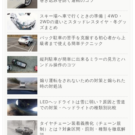
巻き込みを防ぐ運転のコツ
スキー場へ車で行くときの準備｜4WD・
2WDの違いとスタッドレスタイヤ・冬グッ
ズまとめ
バック駐車の苦手を克服する初心者から上
級者まで使える簡単テクニック
縦列駐車が簡単に出来るミラーの見方とハ
ンドル操作のコツ
煽り運転をされないための対策と煽られた
時の対処法
LEDヘッドライトは雪に弱い？原因と雪道
での対策・ヘッドライトの種類別比較
タイヤチェーン装着義務化（チェーン規
制）とは？対象区間・罰則・種類を徹底解
説