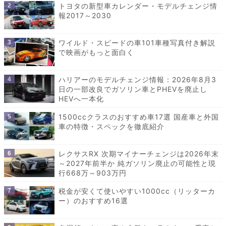
トヨタの新型車カレンダー・モデルチェンジ情
報2017～2030
ワイルド・スピードの車101車種写真付き解説
で映画がもっと面白く
ハリアーのモデルチェンジ情報：2026年8月3
日の一部改良でガソリン車とPHEVを廃止し
HEVへ一本化
1500ccクラスのおすすめ車17選 国産車と外国
車の特徴・スペックを徹底紹介
レクサスRX 次期マイナーチェンジは2026年末
～2027年前半か 純ガソリン廃止の可能性と現
行668万～903万円
税金が安くて使いやすい1000cc（リッターカ
ー）のおすすめ16選