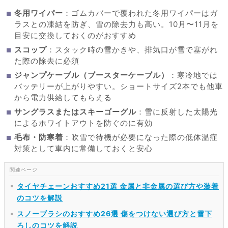
冬用ワイパー
：ゴムカバーで覆われた冬用ワイパーはガ
ラスとの凍結を防ぎ、雪の除去力も高い。10月〜11月を
目安に交換しておくのがおすすめ
スコップ
：スタック時の雪かきや、排気口が雪で塞がれ
た際の除去に必須
ジャンプケーブル（ブースターケーブル）
：寒冷地では
バッテリーが上がりやすい。ショートサイズ2本でも他車
から電力供給してもらえる
サングラスまたはスキーゴーグル
：雪に反射した太陽光
によるホワイトアウトを防ぐのに有効
毛布・防寒着
：吹雪で待機が必要になった際の低体温症
対策として車内に常備しておくと安心
タイヤチェーンおすすめ21選 金属と非金属の選び方や装着
のコツを解説
スノーブラシのおすすめ26選 傷をつけない選び方と雪下
ろしのコツを解説