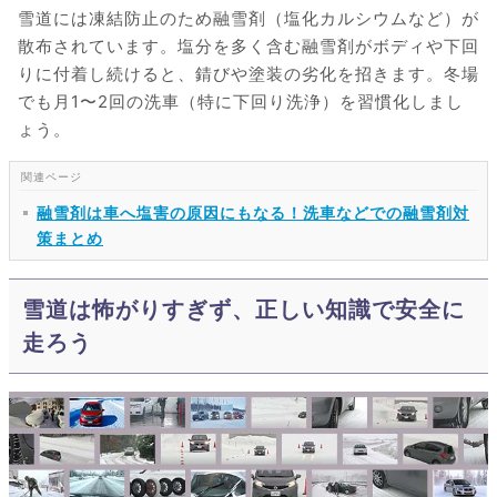
雪道には凍結防止のため融雪剤（塩化カルシウムなど）が
散布されています。塩分を多く含む融雪剤がボディや下回
りに付着し続けると、錆びや塗装の劣化を招きます。冬場
でも月1〜2回の洗車（特に下回り洗浄）を習慣化しまし
ょう。
融雪剤は車へ塩害の原因にもなる！洗車などでの融雪剤対
策まとめ
雪道は怖がりすぎず、正しい知識で安全に
走ろう