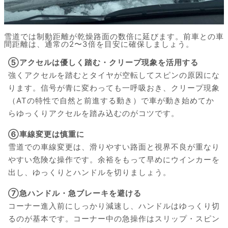
雪道では制動距離が乾燥路面の数倍に延びます。前車との車
間距離は、通常の2〜3倍を目安に確保しましょう。
⑤アクセルは優しく踏む・クリープ現象を活用する
強くアクセルを踏むとタイヤが空転してスピンの原因にな
ります。信号が青に変わっても一呼吸おき、クリープ現象
（ATの特性で自然と前進する動き）で車が動き始めてか
らゆっくりアクセルを踏み込むのがコツです。
⑥車線変更は慎重に
雪道での車線変更は、滑りやすい路面と視界不良が重なり
やすい危険な操作です。余裕をもって早めにウインカーを
出し、ゆっくりとハンドルを切りましょう。
⑦急ハンドル・急ブレーキを避ける
コーナー進入前にしっかり減速し、ハンドルはゆっくり切
るのが基本です。コーナー中の急操作はスリップ・スピン