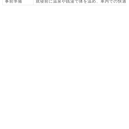
事前準備
就寝前に温泉や銭湯で体を温め、車内での快適