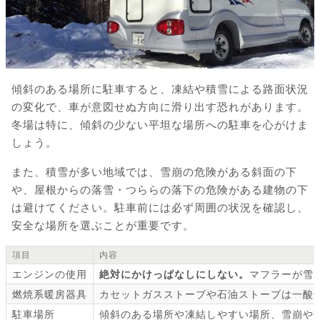
傾斜のある場所に駐車すると、凍結や積雪による路面状況
の変化で、車が意図せぬ方向に滑り出す恐れがあります。
冬場は特に、傾斜の少ない平坦な場所への駐車を心がけま
しょう。
また、積雪が多い地域では、雪崩の危険がある斜面の下
や、屋根からの落雪・つららの落下の危険がある建物の下
は避けてください。駐車前には必ず周囲の状況を確認し、
安全な場所を選ぶことが重要です。
項目
内容
エンジンの使用
絶対にかけっぱなしにしない。
マフラーが雪
燃焼系暖房器具
カセットガスストーブや石油ストーブは一酸
駐車場所
傾斜のある場所や凍結しやすい場所、雪崩や