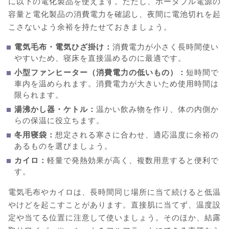
に以下の電化製品を使えます。ただし、ポータブル電源の
容量と電化製品の消費電力を確認し、夜間に電池切れを起
こさないよう余裕を持たせておきましょう。
電気毛布・電気ひざ掛け：
消費電力が小さく長時間使い
やすいため、寝床を直接温めるのに最適です。
小型ファンヒーター（消費電力の低いもの）：
短時間で
車内を温められます。消費電力が大きいため使用時間は
限られます。
湯沸かし器・ケトル：
温かい飲み物を作り、体の内側か
らの保温に役立ちます。
冬用寝袋：
想定される寒さに合わせ、適応温度に余裕の
あるものを選びましょう。
カイロ：
軽量で発熱効果が高く、複数用意すると便利で
す。
電気毛布やカイロは、長時間同じ場所に当て続けると低温
やけどを起こすことがあります。直接肌に当てず、温度設
定や当てる位置に注意して使いましょう。そのほか、結露