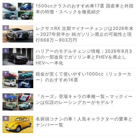
1500ccクラスのおすすめ車17選 国産車と外国
車の特徴・スペックを徹底紹介
レクサスRX 次期マイナーチェンジは2026年末
～2027年前半か 純ガソリン廃止の可能性と現
行668万～903万円
ハリアーのモデルチェンジ情報：2026年8月3
日の一部改良でガソリン車とPHEVを廃止し
HEVへ一本化
税金が安くて使いやすい1000cc（リッターカ
ー）のおすすめ16選
『カーズ』登場キャラの車種一覧～マックィー
ンは伝説のレーシングカーがモデル？
名探偵コナンの車！人気キャラクターの愛車と
ナンバー一覧