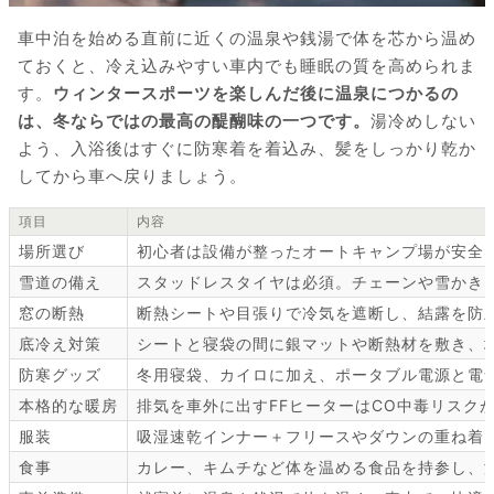
車中泊を始める直前に近くの温泉や銭湯で体を芯から温め
ておくと、冷え込みやすい車内でも睡眠の質を高められま
す。
ウィンタースポーツを楽しんだ後に温泉につかるの
は、冬ならではの最高の醍醐味の一つです。
湯冷めしない
よう、入浴後はすぐに防寒着を着込み、髪をしっかり乾か
してから車へ戻りましょう。
項目
内容
場所選び
初心者は設備が整ったオートキャンプ場が安全
雪道の備え
スタッドレスタイヤは必須。チェーンや雪かき
窓の断熱
断熱シートや目張りで冷気を遮断し、結露を防
底冷え対策
シートと寝袋の間に銀マットや断熱材を敷き、
防寒グッズ
冬用寝袋、カイロに加え、ポータブル電源と電
本格的な暖房
排気を車外に出すFFヒーターはCO中毒リスク
服装
吸湿速乾インナー＋フリースやダウンの重ね着
食事
カレー、キムチなど体を温める食品を持参し、