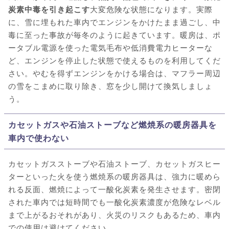
炭素中毒を引き起こす
大変危険な状態になります。実際
に、雪に埋もれた車内でエンジンをかけたまま過ごし、中
毒に至った事故が毎冬のように起きています。暖房は、ポ
ータブル電源を使った電気毛布や低消費電力ヒーターな
ど、エンジンを停止した状態で使えるものを利用してくだ
さい。やむを得ずエンジンをかける場合は、マフラー周辺
の雪をこまめに取り除き、窓を少し開けて換気しましょ
う。
カセットガスや石油ストーブなど燃焼系の暖房器具を
車内で使わない
カセットガスストーブや石油ストーブ、カセットガスヒー
ターといった火を使う燃焼系の暖房器具は、強力に暖めら
れる反面、燃焼によって一酸化炭素を発生させます。密閉
された車内では短時間でも一酸化炭素濃度が危険なレベル
まで上がるおそれがあり、火災のリスクもあるため、車内
での使用は避けてください。