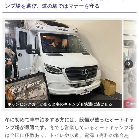
ンプ場を選び、道の駅ではマナーを守る
キャンピングカーがあると冬のキャンプも快適に過ごせる
日本で
冬に初めて車中泊をする方には、設備が整ったオートキャ
ンプ場が最適です。
冬でも営業しているオートキャンプ場
は全国に多数あり、トイレや水道、電源（有料の場合あ