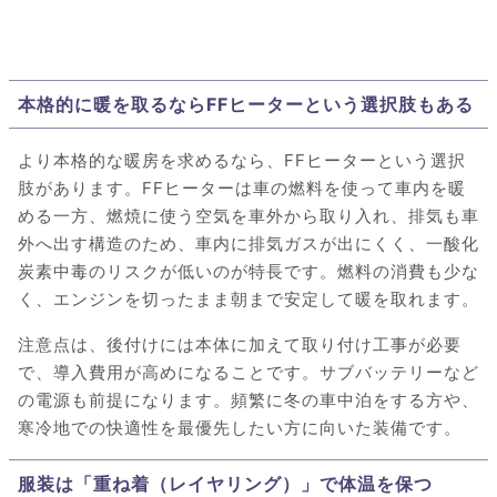
本格的に暖を取るならFFヒーターという選択肢もある
より本格的な暖房を求めるなら、FFヒーターという選択
肢があります。FFヒーターは車の燃料を使って車内を暖
める一方、燃焼に使う空気を車外から取り入れ、排気も車
外へ出す構造のため、車内に排気ガスが出にくく、一酸化
炭素中毒のリスクが低いのが特長です。燃料の消費も少な
く、エンジンを切ったまま朝まで安定して暖を取れます。
注意点は、後付けには本体に加えて取り付け工事が必要
で、導入費用が高めになることです。サブバッテリーなど
の電源も前提になります。頻繁に冬の車中泊をする方や、
寒冷地での快適性を最優先したい方に向いた装備です。
服装は「重ね着（レイヤリング）」で体温を保つ