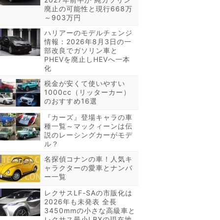
廃止の可能性と現行668万
～903万円
ハリアーのモデルチェンジ
情報：2026年8月3日の一
部改良でガソリン車と
PHEVを廃止しHEVへ一本
化
税金が安くて使いやすい
1000cc（リッターカー）
のおすすめ16選
『カーズ』登場キャラの車
種一覧～マックィーンは伝
説のレーシングカーがモデ
ル？
名探偵コナンの車！人気キ
ャラクターの愛車とナンバ
ー一覧
レクサスLF-SAの市販化は
2026年も未発表 全長
3450mmの小さな高級車と
レクサス最小LBXの現在地