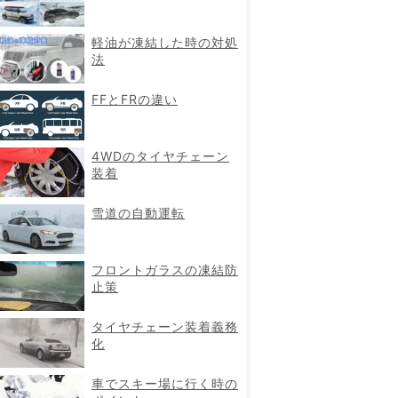
軽油が凍結した時の対処
法
FFとFRの違い
4WDのタイヤチェーン
装着
雪道の自動運転
フロントガラスの凍結防
止策
タイヤチェーン装着義務
化
車でスキー場に行く時の