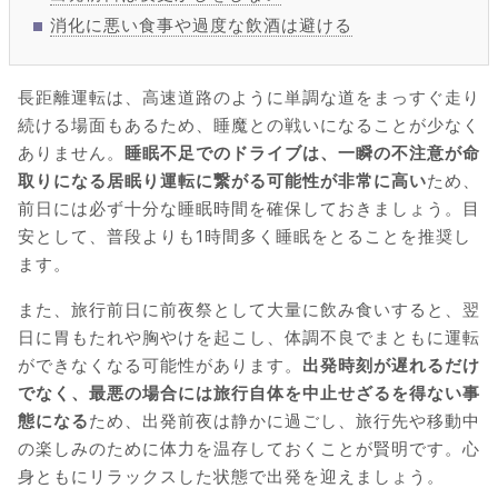
消化に悪い食事や過度な飲酒は避ける
長距離運転は、高速道路のように単調な道をまっすぐ走り
続ける場面もあるため、睡魔との戦いになることが少なく
ありません。
睡眠不足でのドライブは、一瞬の不注意が命
取りになる居眠り運転に繋がる可能性が非常に高い
ため、
前日には必ず十分な睡眠時間を確保しておきましょう。目
安として、普段よりも1時間多く睡眠をとることを推奨し
ます。
また、旅行前日に前夜祭として大量に飲み食いすると、翌
日に胃もたれや胸やけを起こし、体調不良でまともに運転
ができなくなる可能性があります。
出発時刻が遅れるだけ
でなく、最悪の場合には旅行自体を中止せざるを得ない事
態になる
ため、出発前夜は静かに過ごし、旅行先や移動中
の楽しみのために体力を温存しておくことが賢明です。心
身ともにリラックスした状態で出発を迎えましょう。