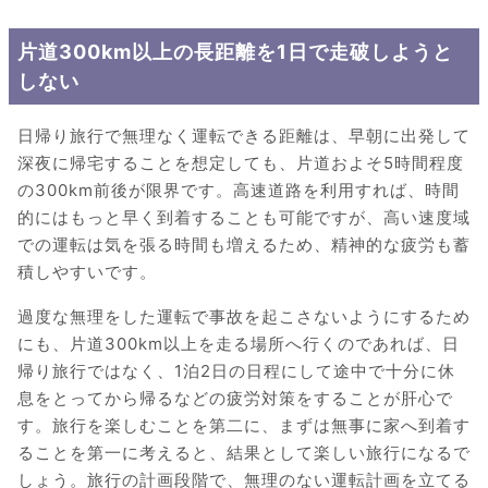
片道300km以上の長距離を1日で走破しようと
しない
日帰り旅行で無理なく運転できる距離は、早朝に出発して
深夜に帰宅することを想定しても、片道およそ5時間程度
の300km前後が限界です。高速道路を利用すれば、時間
的にはもっと早く到着することも可能ですが、高い速度域
での運転は気を張る時間も増えるため、精神的な疲労も蓄
積しやすいです。
過度な無理をした運転で事故を起こさないようにするため
にも、片道300km以上を走る場所へ行くのであれば、日
帰り旅行ではなく、1泊2日の日程にして途中で十分に休
息をとってから帰るなどの疲労対策をすることが肝心で
す。旅行を楽しむことを第二に、まずは無事に家へ到着す
ることを第一に考えると、結果として楽しい旅行になるで
しょう。旅行の計画段階で、無理のない運転計画を立てる