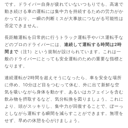
です。ドライバー自身が疲れていないつもりでも、高速で
動き続ける車の運転には集中力を持続するための労力がか
かっており、一瞬の判断ミスが大事故につながる可能性は
否定できません。
長距離運転を日常的に行うトラック運転手やバス運転手な
どのプロのドライバーには、
連続して運転する時間は2時
間まで
（注1）という規制が設けられています。これは一
般のドライバーにとっても安全運転のための重要な指標と
なります。
連続運転が2時間を超えそうになったら、車を安全な場所
に停め、10分ほど目をつむって休む、外に出て新鮮な空
気を吸いながら身体を動かす、あるいはカフェインを含む
飲み物を摂取するなど、気分転換を図りましょう。これに
より、頭がスッキリし、集中力が回復することで、ぼーっ
としながら運転する瞬間を減らすことができます。無理を
せず、早めの休憩を心がけましょう。