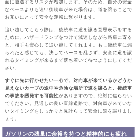
面に遭遇するリスクが増加します。そのため、自分の安全
なペースよりも速い後続車が来た場合は、道を譲ることで
お互いにとって安全な運転に繋がります。
追い越してもらう際は、後続車に道を譲る意思表示をする
ために、ハザードランプをつけて減速しながら路肩に寄る
と、相手も安心して追い越してくれます。もし後続車に煽
られたと感じても、決してペースを乱さず、安全に道を譲
れるタイミングが来るまで落ち着いて待つようにしてくだ
さい。
すぐに先に行かせたい一心で、対向車が来ているかどうか
見えないカーブの途中や危険な場所で道を譲ると、後続車
の事故を誘発する可能性
がありますので、絶対に焦らない
でください。見通しの良い直線道路で、対向車が来ていな
いタイミングをしっかりと見計らって安全に道を譲りまし
ょう。
ガソリンの残量に余裕を持つと精神的にも疲れ