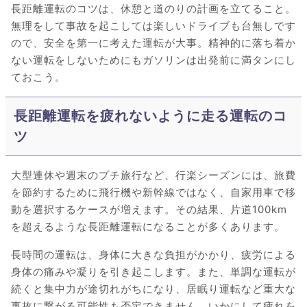
長距離運転のコツは、休憩と道のりの計画を立てること。
無理をして事故を起こしては楽しいドライブも台無しです
ので、安全を第一に考えた運転が大事。精神的に落ち着か
ない運転をしないためにもガソリンは出発前に満タンにし
ておこう。
長距離運転を疲れないように走る運転のコ
ツ
大型連休や週末のプチ旅行など、行楽シーズンには、旅費
を節約するために飛行機や新幹線ではなく、自家用車で移
動を選択するケースが増えます。その結果、片道100km
を超えるような長距離運転になることが多くあります。
長時間の運転は、身体に大きな負担がかかり、疲労による
身体の痛みや凝りを引き起こします。また、単調な運転が
続くと集中力が途切れがちになり、居眠り運転など重大な
事故に繋がる可能性も否定できません。いかにして疲れを