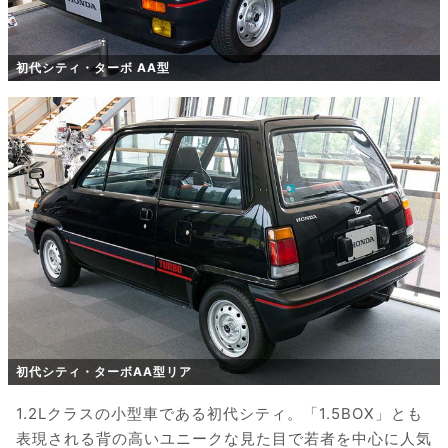
初代シティ・ターボ AA型
初代シティ・ターボAA型リア
1.2Lクラスの小型車である初代シティ。「1.5BOX」とも
表現される背の高いユニークな見た目で若者を中心に人気