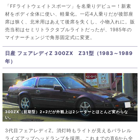
「FFライトウェイトスポーツ」を名乗りデビュー！新素
材をボディ全体に使い、軽量化。一応4人乗りだが後部座
席は狭く、北米用はあえて後席を失くし、小物入れに。販
売当初はセミリトラクタブルライトだったが、1985年の
マイナーチェンジで角形固定式に変更。
日産 フェアレディZ 300ZX Z31型（1983～1989
年）
300ZX（前期型）2+2だが外観上は2シーターとほとんど変わらな
い。
3代目フェアレディZ。消灯時もライトが見えるパラレル
ライズアップヘッドランプを採用。これまでの直6から全