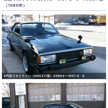
（1980年）
5代目スカイライン（HGC211型）2000ターボGT-E・S