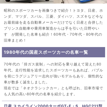
昭和のスポーツカーを画像つきで紹介！トヨタ、日産、ホ
ンダ、マツダ、スバル、三菱、ダイハツ、スズキなど今な
お最前線を走る自動車メーカーだけでなく日産と合併した
プリンス自動車や乗用車製造からは手を引いた日野やい
すゞが開発した名車も紹介！60年代・70年代・80年代の
旧車まとめ！
1980年代の国産スポーツカーの名車一覧
70年代の「排ガス規制」への対応を乗り越えて迎えた80
年代。走行性能を追求したスポーツカーもあれば、バブル
を前にラグジュアリー志向が強いモデルもあり、個性的な
車が数多く誕生しました。
現在では「ネオクラシックカー」とも呼ばれ、旧車市場で
も人気の高い80年代の名車を紹介します。
日産 スカイライン2000ターボGT-E・S HGC211型