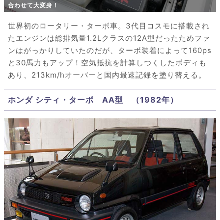
合わせて大変身！
世界初のロータリー・ターボ車。3代目コスモに搭載され
たエンジンは総排気量1.2Lクラスの12A型だったためファ
ンはがっかりしていたのだが、ターボ装着によって160ps
と30馬力もアップ！空気抵抗を計算しつくしたボディも
あり、213km/hオーバーと国内最速記録を塗り替える。
ホンダ シティ・ターボ AA型 （1982年）