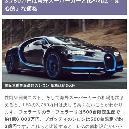
3,750万円は海外スーパーカーと比べれば「良
心的」な価格
市販車世界最高額のシロン 価格は約3億円
性能や開発コスト、そして海外スーパーカーの相場を踏ま
えると、LFAの3,750万円は決して高くないことがわかり
ます。
フェラーリのラ・フェラーリは500台限定生産で
約1億6,000万円、ブガッティのシロンは500台限定で約
3億円です。
これらと比較すると、LFAの価格設定がいか