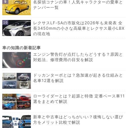
名探偵コナンの車！人気キャラクターの愛車と
ナンバー一覧
レクサスLF-SAの市販化は2026年も未発表 全
長3450mmの小さな高級車とレクサス最小LBX
の現在地
エンジン警告灯が点灯したらどうする？原因と
対処法、修理費用の目安を解説
ドッカンターボとは？急加速が起きる仕組みと
名車12選を解説
ローライダーとは？起源と特徴 定番ベース車11
選をまとめて解説
新車と中古車はどっちがいい？後悔しない選び
方をメリット比較で解説