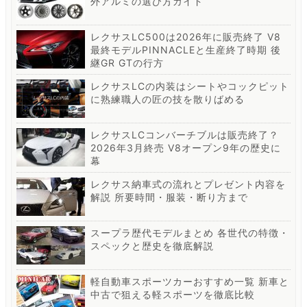
外アルミの選び方ガイド
レクサスLC500は2026年に販売終了 V8
最終モデルPINNACLEと生産終了時期 後
継GR GTの行方
レクサスLCの内装はシートやコックピット
に熟練職人の匠の技を散りばめる
レクサスLCコンバーチブルは販売終了？
2026年3月終売 V8オープン9年の歴史に
幕
レクサス納車式の流れとプレゼント内容を
解説 所要時間・服装・断り方まで
スープラ歴代モデルまとめ 各世代の特徴・
スペックと歴史を徹底解説
軽自動車スポーツカーおすすめ一覧 新車と
中古で狙える軽スポーツを徹底比較