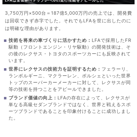
LFAは全世界へトップレベルの走行性能をアピールした
3,750万円×500台＝187億5,000万円の売上では、開発費
は回収できず赤字でした。それでもLFAを世に出したのに
は明確な理由があります。
技術を将来の車づくりに活かすため：
LFAで採用したFR
駆動（フロントエンジン・リヤ駆動）の開発技術は、そ
の後のレクサス・トヨタのスポーツカーにも反映されて
います。
世界にレクサスの技術力を証明するため：
フェラーリ、
ランボルギーニ、マクラーレン、ポルシェといった世界
トップのスーパーカーメーカーに対して、レクサスが同
等の技術を持つことをアピールできました。
ブランド価値の向上：
LFAの存在によって、レクサスが
単なる高級セダンブランドではなく、世界と戦えるスポ
ーツブランドであることを印象付けることに成功しまし
た。