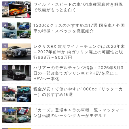
ワイルド・スピードの車101車種写真付き解説
で映画がもっと面白く
1500ccクラスのおすすめ車17選 国産車と外国
車の特徴・スペックを徹底紹介
レクサスRX 次期マイナーチェンジは2026年末
～2027年前半か 純ガソリン廃止の可能性と現
行668万～903万円
ハリアーのモデルチェンジ情報：2026年8月3
日の一部改良でガソリン車とPHEVを廃止し
HEVへ一本化
税金が安くて使いやすい1000cc（リッターカ
ー）のおすすめ16選
『カーズ』登場キャラの車種一覧～マックィー
ンは伝説のレーシングカーがモデル？