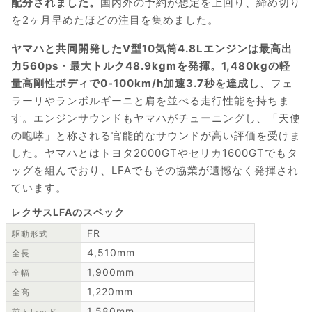
配分されました。
国内外の予約が想定を上回り、締め切り
を2ヶ月早めたほどの注目を集めました。
ヤマハと共同開発したV型10気筒4.8Lエンジンは最高出
力560ps・最大トルク48.9kgmを発揮。1,480kgの軽
量高剛性ボディで0-100km/h加速3.7秒を達成し
、フェ
ラーリやランボルギーニと肩を並べる走行性能を持ちま
す。エンジンサウンドもヤマハがチューニングし、「天使
の咆哮」と称される官能的なサウンドが高い評価を受けま
した。ヤマハとはトヨタ2000GTやセリカ1600GTでもタ
ッグを組んでおり、LFAでもその協業が遺憾なく発揮され
ています。
レクサスLFAのスペック
FR
駆動形式
4,510mm
全長
1,900mm
全幅
1,220mm
全高
1,580mm
前トレッド