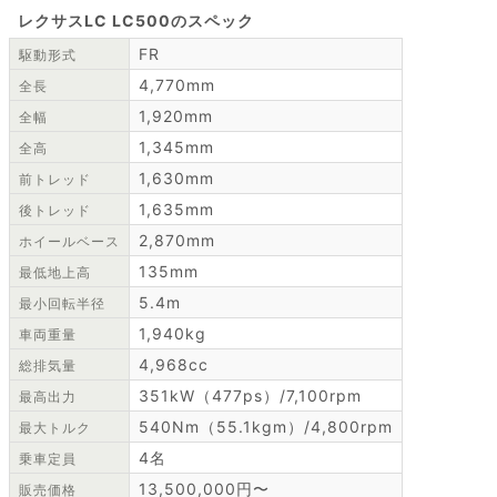
レクサスLC LC500のスペック
FR
駆動形式
4,770mm
全長
1,920mm
全幅
1,345mm
全高
1,630mm
前トレッド
1,635mm
後トレッド
2,870mm
ホイールベース
135mm
最低地上高
5.4m
最小回転半径
1,940kg
車両重量
4,968cc
総排気量
351kW（477ps）/7,100rpm
最高出力
540Nm（55.1kgm）/4,800rpm
最大トルク
4名
乗車定員
13,500,000円〜
販売価格