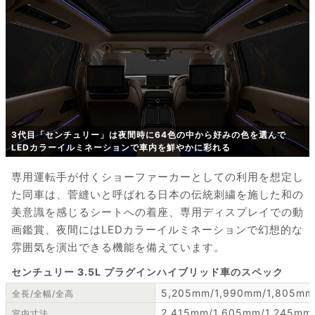
3代目「センチュリー」は夜間時に64色の中から好みの色を選んで
LEDカラーイルミネーションで車内を鮮やかに彩れる
専用運転手が付くショーファーカーとしての利用を想定し
た同車は、菅縫いと呼ばれる日本の伝統刺繍を施した和の
美意識を感じるシートへの着座、専用ディスプレイでの動
画鑑賞、夜間にはLEDカラーイルミネーションで幻想的な
雰囲気を演出できる機能を備えています。
センチュリー 3.5L プラグインハイブリッド車のスペック
5,205mm/1,990mm/1,805mm
全長/全幅/全高
2,415mm/1,605mm/1,245mm
室内寸法