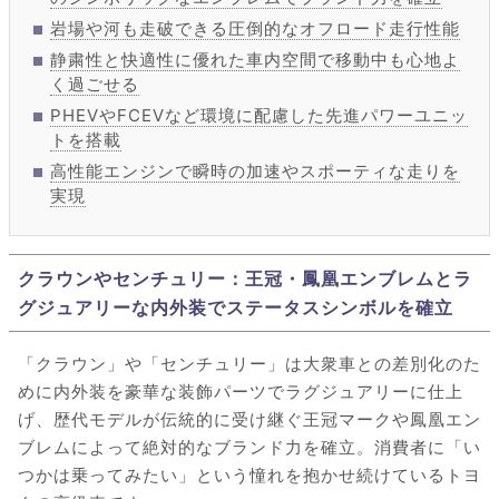
岩場や河も走破できる圧倒的なオフロード走行性能
静粛性と快適性に優れた車内空間で移動中も心地よ
く過ごせる
PHEVやFCEVなど環境に配慮した先進パワーユニッ
トを搭載
高性能エンジンで瞬時の加速やスポーティな走りを
実現
クラウンやセンチュリー：王冠・鳳凰エンブレムとラ
グジュアリーな内外装でステータスシンボルを確立
「クラウン」や「センチュリー」は大衆車との差別化のた
めに内外装を豪華な装飾パーツでラグジュアリーに仕上
げ、歴代モデルが伝統的に受け継ぐ王冠マークや鳳凰エン
ブレムによって絶対的なブランド力を確立。消費者に「い
つかは乗ってみたい」という憧れを抱かせ続けているトヨ