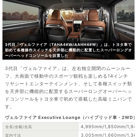
3代目「ヴェルファイア（TAHA4#W/AAHH4#W）」は、トヨタ車で
初めて各種操作スイッチを天井部に機能的に配置したスーパーロングオ
ーバーヘッドコンソールを設置した
3代目「ヴェルファイア」は、左右独立開閉のムーンルー
フ、大画面で移動中のスポーツ観戦も楽しめる14インチ
リヤシートエンターテインメント、そして各種スイッチ類
を天井部に機能的に配置するスーパーロングオーバーヘッ
ドコンソールをトヨタ車で初めて搭載した高級ミニバンで
す。
ヴェルファイア Executive Lounge（ハイブリッド車・2W
4,995mm/1,850mm/1,9
全長/全幅/全高
3,005mm/1,660mm/1,3
室内寸法