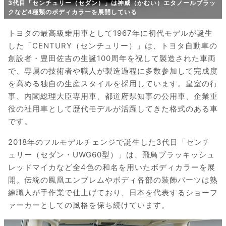
3代目「センチュリー（セダン）」は神威（かむい）エタノールブラッ
クなど4種類のボディカラーを展開している
トヨタの最高級乗用車として1967年に初代モデルが誕生
した「CENTURY（センチュリー）」は、トヨタ自動車の
創設者・豊田佐吉の生誕100周年を祝して製造された車両
で、専属の技術者や職人が製造過程に多数参加して完成度
を高める独自の生産スタイルを採用しています。皇室の行
事、内閣総理大臣専用車、都道府県知事の公用車、企業重
役の社用車として歴代モデルが活躍してきた格式のある車
です。
2018年のフルモデルチェンジで誕生した3代目「センチ
ュリー（セダン・UWG60型）」は、飛鳥ブラッキッシュ
レッドマイカなど全4色の和名を用いたボディカラーを展
開。伝統の鳳凰エンブレムやボディ各部の装飾パーツは熟
練職人が手作業で仕上げており、日本を代表するショーフ
ァーカーとしての風格を保ち続けています。