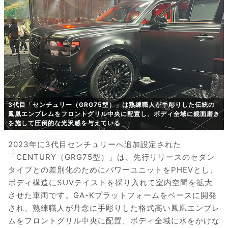
3代目「センチュリー（GRG75型）」は熟練職人が手彫りした伝統の
鳳凰エンブレムをフロントグリル中央に配置し、ボディ全域に鏡面磨き
を施して圧倒的な光沢感を与えている
2023年に3代目センチュリーへ追加設定された
「CENTURY（GRG75型）」は、先行リリースのセダン
タイプとの差別化のためにパワーユニットをPHEVとし、
ボディ構造にSUVテイストを採り入れて室内空間を拡大
させた車両です。GA-Kプラットフォームをベースに開発
され、熟練職人が丹念に手彫りした格式高い鳳凰エンブレ
ムをフロントグリル中央に配置、ボディ全域に水をかけな