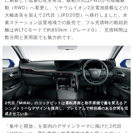
に刷新して低重心化を実現。駆動方式はFWDから後輪駆
動（RWD）へ変更し、リチウムイオン2次電池搭載などの
大幅改良を加えて2代目（JPD20型）へ移行しました。水
素ステーション設置地域での販売で、フル充填時の航続距
離はWLTCモードで約850km（グレードG）、充填時間は
数分間と実用面でも魅力的です。
2代目「MIRAI」のコックピットは運転席側と助手席側で趣を変えるア
シンメトリーなデザインを採用し、プレミアムで特別感のある空間を完
成させている
「集中と開放」を室内のデザインテーマに掲げた2代目