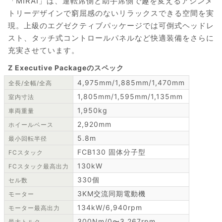
「MIRAI」は、運転席側と助手席側で趣を変えるアシンメ
トリーデザインで窮屈感のないリラックスできる空間を実
現。上級のエグゼクティブパッケージでは可倒式ヘッドレ
スト、タッチ式コントロールパネルなど快適装備をさらに
充実させています。
Z Executive Packageのスペック
4,975mm/1,885mm/1,470mm
全長/全幅/全高
1,805mm/1,595mm/1,135mm
室内寸法
1,950kg
車両重量
2,920mm
ホイールベース
5.8m
最小回転半径
FCB130 固体分子型
FCスタック
130kW
FCスタック最高出力
330個
セル数
3KM交流同期電動機
モーター
134kW/6,940rpm
モーター最高出力
300Nm/0〜3,267rpm
最大トルク