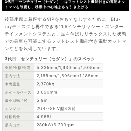
3代目「センチュリー（セダン）」はフットレスト機能付きの電動オッ
トマンを装備し、移動中の心地よさを引き上げる
後部座席に着座するVIPをおもてなしするために、Blu-
rayディスクも再生できる11.6インチリヤシートエンター
テインメントシステムと、足を伸ばしリラックスした状態
での乗車を可能にするフットレスト機能付き電動オットマ
ンなどを装備しています。
3代目「センチュリー（セダン）」のスペック
5,335mm/1,930mm/1,505mm
全長/全幅/全高
2,165mm/1,605mm/1,185mm
室内寸法
2,370kg
車両重量
3,090mm
ホイールベース
5.9m
最小回転半径
2UR-FSE V型8気筒
エンジン
4.968L
総排気量
280kW/6,200rpm
最高出力