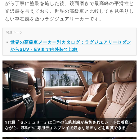
がら丁寧に塗装を施した後、鏡面磨きで最高峰の平滑性と
光沢感を与えており、世界の高級車と比較しても見劣りし
ない存在感を放つラグジュアリーカーです。
世界の高級車メーカー別カタログ：ラグジュアリーセダン
からSUV・EVまで内外装で比較
3代目「センチュリー」は日本の伝統刺繍が装飾されたシートに着座し
ながら、移動中に専用ディスプレイで好きな動画などを鑑賞できる