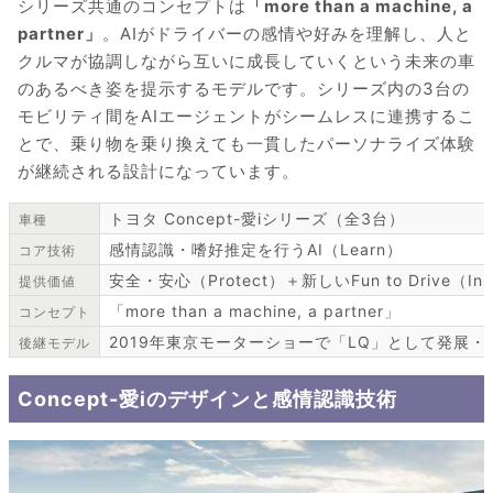
シリーズ共通のコンセプトは
「more than a machine, a
partner」
。AIがドライバーの感情や好みを理解し、人と
クルマが協調しながら互いに成長していくという未来の車
のあるべき姿を提示するモデルです。シリーズ内の3台の
モビリティ間をAIエージェントがシームレスに連携するこ
とで、乗り物を乗り換えても一貫したパーソナライズ体験
が継続される設計になっています。
トヨタ Concept-愛iシリーズ（全3台）
車種
感情認識・嗜好推定を行うAI（Learn）
コア技術
安全・安心（Protect）＋新しいFun to Drive（Ins
提供価値
「more than a machine, a partner」
コンセプト
2019年東京モーターショーで「LQ」として発展・
後継モデル
Concept-愛iのデザインと感情認識技術