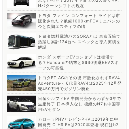
れなかった？2017年トヨタの2人乗りHV、
Hパターンシフトの現在
トヨタ ファイン コンフォート ライドは市
販化された？航続1000kmFCVミニバンの
今と次期エスティマの噂
トヨタ燃料電池バスSORAとは 東京五輪で
活躍し累計124台へ スペックと導入実績を
解説
ホンダ スポーツEVコンセプトは復活す
る？Honda eの結末とS660後継BEVスポ
ーツの可能性
トヨタFT-ACのその後 市販化されずRAV4
Adventureへ 6代目RAV4は2025年12月発
売450万円でガソリン廃止
日産シルフィEV 中国発売からわずか3年で
生産終了 日本導入なし 後継のN7も中国専
用EVセダン
カローラPHVとレビンPHVは2019年に中
国発売 C-HR EVは2020年登場 現在はbZ