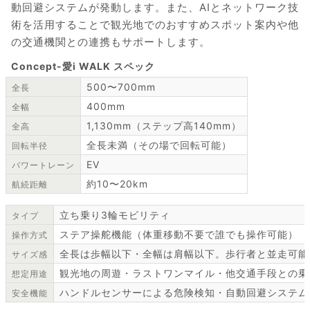
動回避システムが発動します。また、AIとネットワーク技
術を活用することで観光地でのおすすめスポット案内や他
の交通機関との連携もサポートします。
Concept-愛i WALK スペック
500〜700mm
全長
400mm
全幅
1,130mm（ステップ高140mm）
全高
全長未満（その場で回転可能）
回転半径
EV
パワートレーン
約10〜20km
航続距離
立ち乗り3輪モビリティ
タイプ
ステア操舵機能（体重移動不要で誰でも操作可能）
操作方式
全長は歩幅以下・全幅は肩幅以下。歩行者と並走可能
サイズ感
観光地の周遊・ラストワンマイル・他交通手段との乗
想定用途
ハンドルセンサーによる危険検知・自動回避システム
安全機能