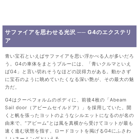
サファイアを思わせる光沢 ── G4のエクステリ
ア
青い宝石といえばサファイアを思い浮かべる人が多いだろ
う。G4の車体をまとうブルーには、「青いクルマといえ
ばG4」と言い切れそうなほどの説得力がある。動かさず
に宝石のように眺めていたくなる深い艶が、その最大の魅
力だ。
G4はクーペフォルムのボディに、前後4枚の「Abeam
Sail door（アビームセイルドア）」を採用していた。開
くと帆を張ったヨットのようなシルエットになるのが名の
由来で、“アビーム”とは風を真横から受けてヨットが最も
速く進む状態を指す。ロードヨットを掲げるG4にふさわ
しいネーミングといえる。