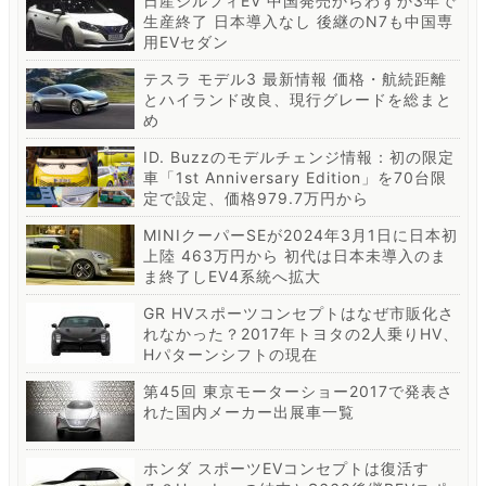
日産シルフィEV 中国発売からわずか3年で
生産終了 日本導入なし 後継のN7も中国専
用EVセダン
テスラ モデル3 最新情報 価格・航続距離
とハイランド改良、現行グレードを総まと
め
ID. Buzzのモデルチェンジ情報：初の限定
車「1st Anniversary Edition」を70台限
定で設定、価格979.7万円から
MINIクーパーSEが2024年3月1日に日本初
上陸 463万円から 初代は日本未導入のま
ま終了しEV4系統へ拡大
GR HVスポーツコンセプトはなぜ市販化さ
れなかった？2017年トヨタの2人乗りHV、
Hパターンシフトの現在
第45回 東京モーターショー2017で発表さ
れた国内メーカー出展車一覧
ホンダ スポーツEVコンセプトは復活す