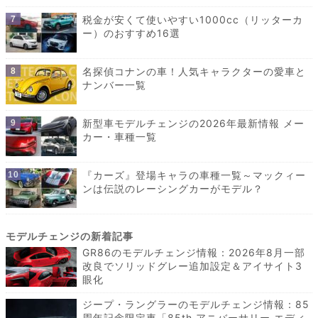
税金が安くて使いやすい1000cc（リッターカ
ー）のおすすめ16選
名探偵コナンの車！人気キャラクターの愛車と
ナンバー一覧
新型車モデルチェンジの2026年最新情報 メー
カー・車種一覧
『カーズ』登場キャラの車種一覧～マックィー
ンは伝説のレーシングカーがモデル？
GR86のモデルチェンジ情報：2026年8月一部
改良でソリッドグレー追加設定＆アイサイト3
眼化
ジープ・ラングラーのモデルチェンジ情報：85
周年記念限定車「85th アニバーサリー エディ