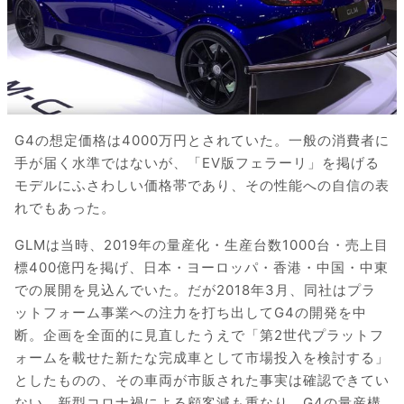
G4の想定価格は4000万円とされていた。一般の消費者に
手が届く水準ではないが、「EV版フェラーリ」を掲げる
モデルにふさわしい価格帯であり、その性能への自信の表
れでもあった。
GLMは当時、2019年の量産化・生産台数1000台・売上目
標400億円を掲げ、日本・ヨーロッパ・香港・中国・中東
での展開を見込んでいた。だが2018年3月、同社はプラ
ットフォーム事業への注力を打ち出してG4の開発を中
断。企画を全面的に見直したうえで「第2世代プラットフ
ォームを載せた新たな完成車として市場投入を検討する」
としたものの、その車両が市販された事実は確認できてい
ない。新型コロナ禍による顧客減も重なり、G4の量産構