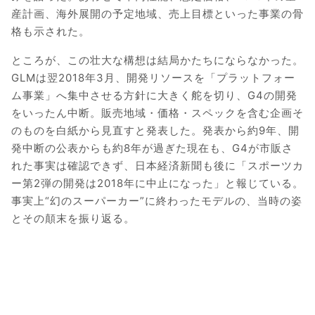
産計画、海外展開の予定地域、売上目標といった事業の骨
格も示された。
ところが、この壮大な構想は結局かたちにならなかった。
GLMは翌2018年3月、開発リソースを「プラットフォー
ム事業」へ集中させる方針に大きく舵を切り、G4の開発
をいったん中断。販売地域・価格・スペックを含む企画そ
のものを白紙から見直すと発表した。発表から約9年、開
発中断の公表からも約8年が過ぎた現在も、G4が市販さ
れた事実は確認できず、日本経済新聞も後に「スポーツカ
ー第2弾の開発は2018年に中止になった」と報じている。
事実上“幻のスーパーカー”に終わったモデルの、当時の姿
とその顛末を振り返る。