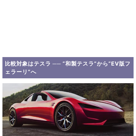
比較対象はテスラ ── “和製テスラ”から“EV版フ
ェラーリ”へ