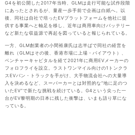
G4を初公開した2017年当時、GLMは走行可能な試作段階
にあったとされるが、量産一歩手前で企画は白紙へ。以
後、同社は自社で培ったEVプラットフォームを他社に提
供する事業へと軸足を移し、近年は商用車向けバッテリー
など新たな収益源で再起を図っていると報じられている。
一方、GLM創業者の小間裕康氏は志半ばで同社の経営を
離れ（GLMはその後、香港市場に上場・バイアウト）、
ベンチャーキャピタルを経て2021年に商用EVメーカーの
フォロフライを設立。ラストワンマイル向けの1トンクラ
スEVバン・トラックを手がけ、大手物流会社への大量導
入を決めるなど、スーパーカーとは対照的な“地に足のつ
いたEV”で新たな挑戦を続けている。G4という尖った一
台がEV黎明期の日本に残した衝撃は、いまも語り草にな
っている。