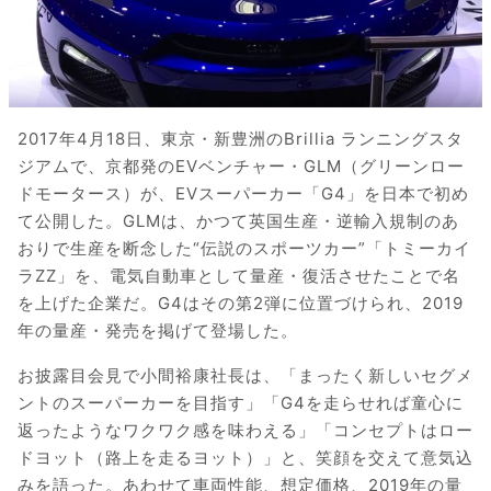
2017年4月18日、東京・新豊洲のBrillia ランニングスタ
ジアムで、京都発のEVベンチャー・GLM（グリーンロー
ドモータース）が、EVスーパーカー「G4」を日本で初め
て公開した。GLMは、かつて英国生産・逆輸入規制のあ
おりで生産を断念した“伝説のスポーツカー”「トミーカイ
ラZZ」を、電気自動車として量産・復活させたことで名
を上げた企業だ。G4はその第2弾に位置づけられ、2019
年の量産・発売を掲げて登場した。
お披露目会見で小間裕康社長は、「まったく新しいセグメ
ントのスーパーカーを目指す」「G4を走らせれば童心に
返ったようなワクワク感を味わえる」「コンセプトはロー
ドヨット（路上を走るヨット）」と、笑顔を交えて意気込
みを語った。あわせて車両性能、想定価格、2019年の量