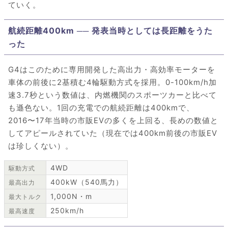
ていく。
航続距離400km ── 発表当時としては長距離をうた
った
G4はこのために専用開発した高出力・高効率モーターを
車体の前後に2基積む4輪駆動方式を採用。0-100km/h加
速3.7秒という数値は、内燃機関のスポーツカーと比べて
も遜色ない。1回の充電での航続距離は400kmで、
2016〜17年当時の市販EVの多くを上回る、長めの数値と
してアピールされていた（現在では400km前後の市販EV
は珍しくない）。
4WD
駆動方式
400kW（540馬力）
最高出力
1,000N・m
最大トルク
250km/h
最高速度