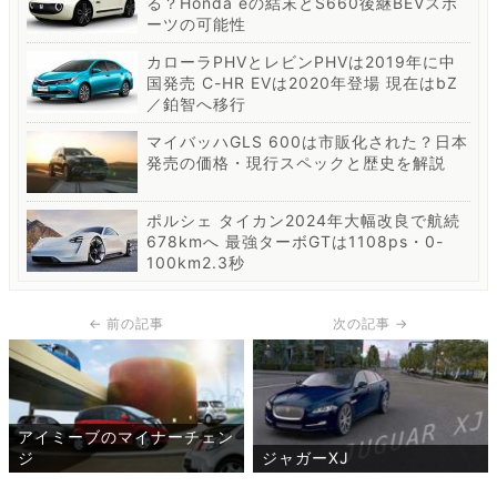
る？Honda eの結末とS660後継BEVスポ
ーツの可能性
カローラPHVとレビンPHVは2019年に中
国発売 C-HR EVは2020年登場 現在はbZ
／鉑智へ移行
マイバッハGLS 600は市販化された？日本
発売の価格・現行スペックと歴史を解説
ポルシェ タイカン2024年大幅改良で航続
678kmへ 最強ターボGTは1108ps・0-
100km2.3秒
アイミーブのマイナーチェン
ジ
ジャガーXJ