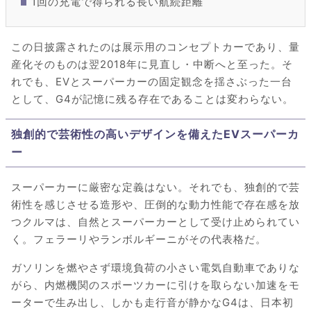
1回の充電で得られる長い航続距離
この日披露されたのは展示用のコンセプトカーであり、量
産化そのものは翌2018年に見直し・中断へと至った。そ
れでも、EVとスーパーカーの固定観念を揺さぶった一台
として、G4が記憶に残る存在であることは変わらない。
独創的で芸術性の高いデザインを備えたEVスーパーカ
ー
スーパーカーに厳密な定義はない。それでも、独創的で芸
術性を感じさせる造形や、圧倒的な動力性能で存在感を放
つクルマは、自然とスーパーカーとして受け止められてい
く。フェラーリやランボルギーニがその代表格だ。
ガソリンを燃やさず環境負荷の小さい電気自動車でありな
がら、内燃機関のスポーツカーに引けを取らない加速をモ
ーターで生み出し、しかも走行音が静かなG4は、日本初