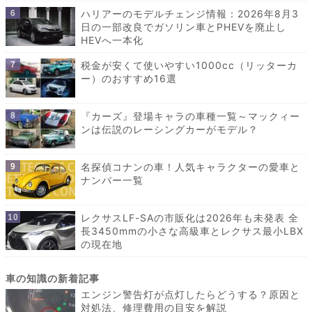
ハリアーのモデルチェンジ情報：2026年8月3
日の一部改良でガソリン車とPHEVを廃止し
HEVへ一本化
税金が安くて使いやすい1000cc（リッターカ
ー）のおすすめ16選
『カーズ』登場キャラの車種一覧～マックィー
ンは伝説のレーシングカーがモデル？
名探偵コナンの車！人気キャラクターの愛車と
ナンバー一覧
レクサスLF-SAの市販化は2026年も未発表 全
長3450mmの小さな高級車とレクサス最小LBX
の現在地
エンジン警告灯が点灯したらどうする？原因と
対処法、修理費用の目安を解説