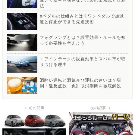
法
eペダルの仕組みとは？ワンペダルで加減
速と停止ができる先進技術
フォグランプとは？設置効果・ルールを知
って必要性を考えよう
エアインテークの設置効果とスバル車が取
りつける理由
酒酔い運転と酒気帯び運転の違いは？罰
則・違反点数・免許取消期間を徹底解説