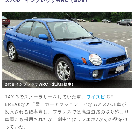
スバル インプレッサWRC（GDB）
2代目インプレッサWRC（北米仕様車）
TAXi3でスノーラリーをしていた車。
ワイスピ
ICE
BREAKなど「雪上カーアクション」となるとスバル車が
投入される確率高し。フランスでは高速道路の取り締まり
車両にも採用されたが、劇中ではランエボ7がその役を担
っていた。