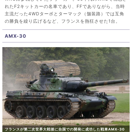
れたF2キットカーの名車であり、FFでありながら、当時
主流だった4WDターボとターマック（舗装路）では互角
の勝負を繰り広げるなど、フランスを熱狂させた1台。
AMX-30
フランスが第二次世界大戦後に自国での開発に成功した戦車AMX-30