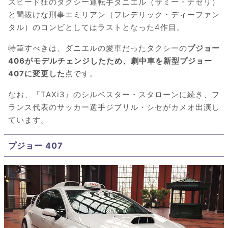
スピード狂のタクシー運転手ダニエル（サミー・ナセリ）
と間抜けな刑事エミリアン（フレデリック・ディーファン
タル）のコンビとしてはラストとなった4作目。
特筆すべきは、ダニエルの愛車だったタクシーの
プジョー
406がモデルチェンジしたため、劇中車を新型プジョー
407に変更した
点です。
なお、『TAXi3』のシルベスター・スタローンに続き、フ
ランス代表のサッカー選手ジブリル・シセがカメオ出演し
ています。
プジョー 407