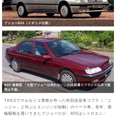
プジョー605（イギリス仕様）
605 後期型 「大型プジョーは売れない」の法則通りフランス以外で販
売は不振。
TAXi2でマルセイユ警察が作った特別送迎車コブラ（「ニ
ンジャ」と叫ぶとエンジンが始動）のベース車。長年、後
輪駆動を貫いてきたプジョーだが、605はシトロエン・