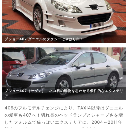
プジョー407 ダニエルのタクシーはやはり白！
プジョー407（セダン） ネコ科の動物を思わせる個性的なエクステリ
ア
406のフルモデルチェンジにより、TAXi4以降はダニエル
の愛車も407へ！切れ長のヘッドランプとシャープさを増
したフォルムで猫っぽいエクステリアに。2004～2011年