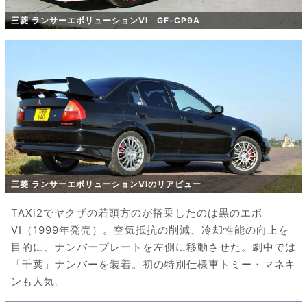
三菱 ランサーエボリューションVI GF-CP9A
三菱 ランサーエボリューションVIのリアビュー
TAXi2でヤクザの若頭方のが搭乗したのは黒のエボ
VI（1999年発売）。空気抵抗の削減、冷却性能の向上を
目的に、ナンバープレートを左側に移動させた。劇中では
「千葉」ナンバーを装着。初の特別仕様車トミー・マネキ
ンも人気。