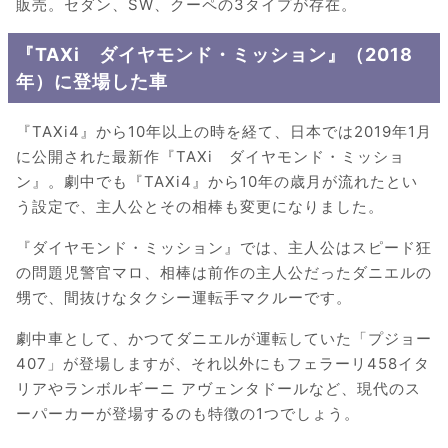
販売。セダン、SW、クーペの3タイプが存在。
『TAXi ダイヤモンド・ミッション』（2018
年）に登場した車
『TAXi4』から10年以上の時を経て、日本では2019年1月
に公開された最新作『TAXi ダイヤモンド・ミッショ
ン』。劇中でも『TAXi4』から10年の歳月が流れたとい
う設定で、主人公とその相棒も変更になりました。
『ダイヤモンド・ミッション』では、主人公はスピード狂
の問題児警官マロ、相棒は前作の主人公だったダニエルの
甥で、間抜けなタクシー運転手マクルーです。
劇中車として、かつてダニエルが運転していた「プジョー
407」が登場しますが、それ以外にもフェラーリ458イタ
リアやランボルギーニ アヴェンタドールなど、現代のス
ーパーカーが登場するのも特徴の1つでしょう。