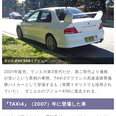
ランエボVII GSRリアビュー
2001年販売。ランエボ第3世代だが、第二世代より価格
が安いという異例の事態。TAXi3でフランス高速道路警備
隊パトカーとして登場するも（実際イギリスでも採用され
ていた）、ダニエルのプジョー406に逃走される。
『TAXi4』（2007）年に登場した車