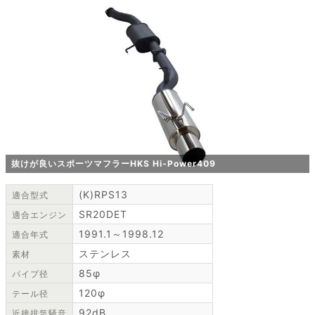
抜けが良いスポーツマフラーHKS Hi-Power409
(K)RPS13
適合型式
SR20DET
適合エンジン
1991.1～1998.12
適合年式
ステンレス
素材
85φ
パイプ径
120φ
テール径
92dB
近接排気騒音