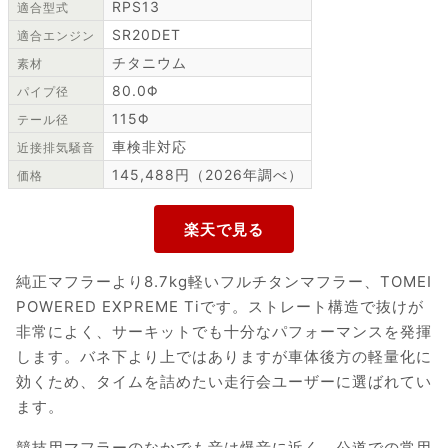
RPS13
適合型式
SR20DET
適合エンジン
チタニウム
素材
80.0Φ
パイプ径
115Φ
テール径
車検非対応
近接排気騒音
145,488円（2026年調べ）
価格
純正マフラーより8.7kg軽いフルチタンマフラー、TOMEI
POWERED EXPREME Tiです。ストレート構造で抜けが
非常によく、サーキットでも十分なパフォーマンスを発揮
します。バネ下より上ではありますが車体後方の軽量化に
効くため、タイムを詰めたい走行会ユーザーに選ばれてい
ます。
競技用マフラーのなかでも音は爆音に近く、公道での常用