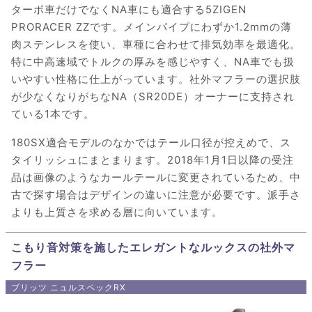
ターボ車だけでなくNA車にも適合する5ZIGEN
PRORACER ZZです。メインパイプにわずか1.2mmの薄
肉ステンレスを使い、車種に合わせて排気効率を最適化。
特に中高速域でトルクの厚みを感じやすく、NA車でも扱
いやすい性格に仕上がっています。社外マフラーの選択肢
が少なくなりがちなNA（SR20DE）オーナーに支持され
ている1本です。
180SX適合モデルのなかではテール口径が控えめで、ス
タイリッシュにまとまります。2018年1月1日以降の受注
品は画像のようなカールテールに変更されているため、中
古で探す場合はデザインの違いに注意が必要です。派手さ
よりも上質さを求める層に向いています。
こもり音対策を施したエレガントなルックスの社外マ
フラー
ブリッツ ニュルスペックRX