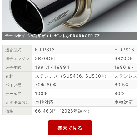
テールサイドの刻印がエレガントなPRORACER ZZ
E-RPS13
E-RPS13
適合型式
SR20DET
SR20DE
適合エンジン
1991.1～1999.1
1996.8～19
適合年式
ステンレス（SUS436, SUS304）
ステンレス（S
素材
70Φ-80Φ
60.5Φ
パイプ径
100Φ
90Φ
テール径
車検対応
車検対応
近接排気騒音
66,463円（2026年調べ）
価格