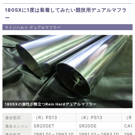
180SXに1度は装着してみたい競技用デュアルマフラ
ー
ラインハルト デュアルマフラー
180SXの個性が際立つRein Hardデュアルマフラー
（R）PS13
（K）PS13
（R）
適合型式
SR20DET
SR20DE
CA1
適合エンジン
1991.01～1993.10
1991.01～1993.10
1988
適合年式