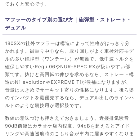
ておくと安心です。
マフラーのタイプ別の選び方｜砲弾型・ストレート・
デュアル
180SXの社外マフラーは構造によって性格がはっきり分
かれます。街乗り中心なら、取り回しがよく車検対応モデ
ルの多い砲弾型（ワンテール）が無難で、低中速トルクを
確保しやすいRegu.06やNUR-SPEC RXが扱いやすい部
類です。抜けと高回転の伸びを求めるなら、ストレート構
造のN1 evolutionやEXPREME Tiが候補になりますが、
音量は大きめでサーキット寄りの性格になります。後ろ姿
のインパクトを最優先するなら、デュアル出しのラインハ
ルトのような競技用が選択肢です。
数値の意味づけも押さえておきましょう。近接排気騒音
90dB前後はカラオケ店内程度、94dBを超えるとアイド
リングや高速巡航時のこもり音が車内に届きやすくなりま