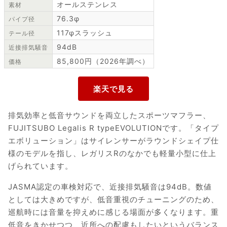
オールステンレス
素材
76.3φ
パイプ径
117φスラッシュ
テール径
94dB
近接排気騒音
85,800円（2026年調べ）
価格
排気効率と低音サウンドを両立したスポーツマフラー、
FUJITSUBO Legalis R typeEVOLUTIONです。「タイプ
エボリューション」はサイレンサーがラウンドシェイプ仕
様のモデルを指し、レガリスRのなかでも軽量小型に仕上
げられています。
JASMA認定の車検対応で、近接排気騒音は94dB。数値
としては大きめですが、低音重視のチューニングのため、
巡航時には音量を抑えめに感じる場面が多くなります。重
低音をきかせつつ、近所への配慮もしたいというバランス