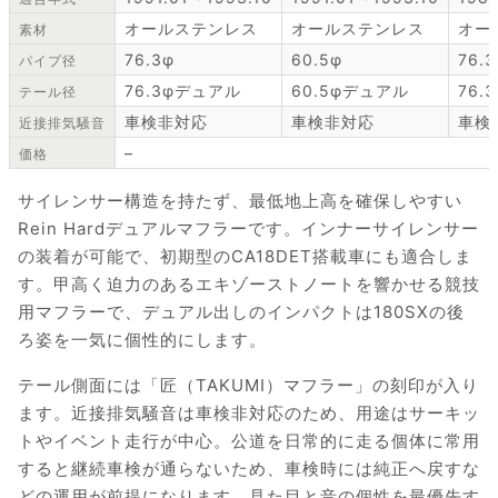
オールステンレス
オールステンレス
オー
素材
76.3φ
60.5φ
76.3
パイプ径
76.3φデュアル
60.5φデュアル
76.
テール径
車検非対応
車検非対応
車検
近接排気騒音
–
価格
サイレンサー構造を持たず、最低地上高を確保しやすい
Rein Hardデュアルマフラーです。インナーサイレンサー
の装着が可能で、初期型のCA18DET搭載車にも適合しま
す。甲高く迫力のあるエキゾーストノートを響かせる競技
用マフラーで、デュアル出しのインパクトは180SXの後
ろ姿を一気に個性的にします。
テール側面には「匠（TAKUMI）マフラー」の刻印が入り
ます。近接排気騒音は車検非対応のため、用途はサーキッ
トやイベント走行が中心。公道を日常的に走る個体に常用
すると継続車検が通らないため、車検時には純正へ戻すな
どの運用が前提になります。見た目と音の個性を最優先す