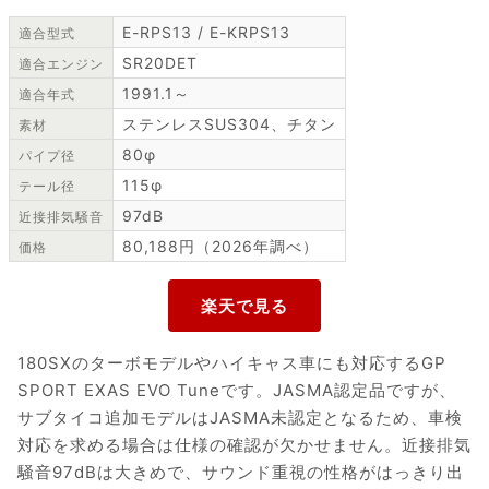
E-RPS13 / E-KRPS13
適合型式
SR20DET
適合エンジン
1991.1～
適合年式
ステンレスSUS304、チタン
素材
80φ
パイプ径
115φ
テール径
97dB
近接排気騒音
80,188円（2026年調べ）
価格
180SXのターボモデルやハイキャス車にも対応するGP
SPORT EXAS EVO Tuneです。JASMA認定品ですが、
サブタイコ追加モデルはJASMA未認定となるため、車検
対応を求める場合は仕様の確認が欠かせません。近接排気
騒音97dBは大きめで、サウンド重視の性格がはっきり出