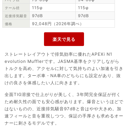
115φ
115φ
テール径
97dB
97dB
近接排気騒音
92,048円（2026年調べ）
価格
ストレートレイアウトで排気効率に優れたAPEXi N1
evolution Mufflerです。JASMA基準をクリアしながら
トルクを高め、アクセルに対して気持ちのよい加速を引き
出します。ターボ車・NA車のどちらにも設定があり、抜
けの良さを体感したい人に向きます。
全面TIG溶接で仕上がりが美しく、3年間完全保証が付く
ため耐久性の面でも安心感があります。爆音というほどで
はないものの、近接排気騒音97dBと音はやや大きめ。加
速フィールと音を重視しつつ、保証の手厚さも求めるオー
ナーに刺さるモデルです。