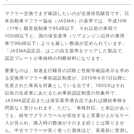
マフラー交換でまず確認したいのが近接排気騒音です。日
本自動車マフラー協会（JASMA）の基準では、平成10年
（11年）騒音規制車で95dB以下、それ以前の車両で
100dB以下と、国の保安基準（リアエンジン以外の乗用
車で96dB以下）よりも厳しい数値が定められています。
「JASMA認定品」はこの自主基準をクリアした製品で、
認定プレートが車検時の判断材料になります。
重要なのは、加速走行騒音の試験と性能等確認表示を求め
る交換用マフラー事前認証制度が、2010年4月1日以降に
生産された車両を対象としている点です。180SXはそれ
以前の生産車にあたるため事前認証制度の対象外で、
JASMA認定品または保安基準適合品であれば継続車検を
問題なく受けられます。ただし「車検対応」と表記があっ
ても、経年でグラスウールが劣化すると音量が上がるケー
スが見られ、購入時の数値がそのまま続くとは限りませ
ん。中古マフラーや長く使った個体ほど、装着前に実測し