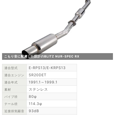
こもり音に配慮した設計のBLITZ NUR-SPEC RX
E-RPS13/E-KRPS13
適合型式
SR20DET
適合エンジン
1991.1～1999.1
適合年式
ステンレス
素材
80φ
パイプ径
114.3φ
テール径
93dB
近接排気騒音