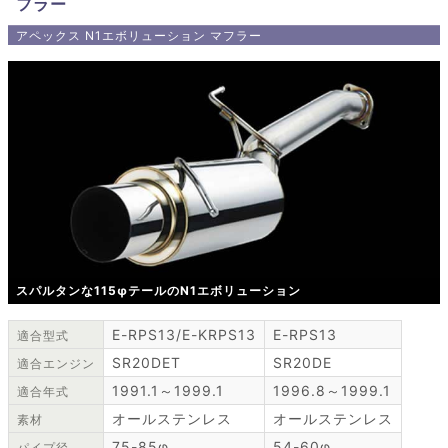
フラー
アペックス N1エボリューション マフラー
スパルタンな115φテールのN1エボリューション
E-RPS13/E-KRPS13
E-RPS13
適合型式
SR20DET
SR20DE
適合エンジン
1991.1～1999.1
1996.8～1999.1
適合年式
オールステンレス
オールステンレス
素材
75-85φ
54-60φ
パイプ径