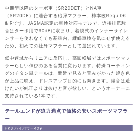
中期型以降のターボ車（SR20DET）とNA車
（SR20DE）に適合する砲弾マフラー、柿本改Regu.06
& Rです。JASMA認定の車検対応モデルで、近接排気騒
音はターボ用で90dBに収まり、着脱式のインナーサイレ
ンサーを使わなくても基準内。継続車検を気にせず使える
ため、初めての社外マフラーとして選ばれています。
低中速域からリニアに反応し、高回転域ではスポーツマフ
ラーらしい伸びのある音質に変わります。特殊コーティン
グのチタン風テールは、間近で見ると青みがかった焼き色
が上品に映え、ドレスアップ目的にも向きます。爆音は避
けたいが純正よりは抜けと音が欲しい、というオーナーに
支持されている1本です。
テールエンドが迫力満点で価格の安いスポーツマフラ
ー
HKS ハイパワー409