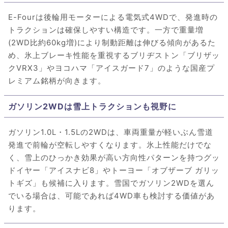
E-Fourは後輪用モーターによる電気式4WDで、発進時の
トラクションは確保しやすい構造です。一方で重量増
(2WD比約60kg増)により制動距離は伸びる傾向があるた
め、氷上ブレーキ性能を重視するブリヂストン「ブリザッ
クVRX3」やヨコハマ「アイスガード7」のような国産プ
レミアム銘柄が向きます。
ガソリン2WDは雪上トラクションも視野に
ガソリン1.0L・1.5Lの2WDは、車両重量が軽いぶん雪道
発進で前輪が空転しやすくなります。氷上性能だけでな
く、雪上のひっかき効果が高い方向性パターンを持つグッ
ドイヤー「アイスナビ8」やトーヨー「オブザーブ ガリッ
トギズ」も候補に入ります。雪国でガソリン2WDを選ん
でいる場合は、可能であれば4WD車も検討する価値があ
ります。