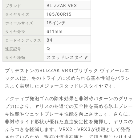
BLIZZAK VRX
ブランド
185/60R15
タイヤサイズ
15インチ
ホイールサイズ
611mm
タイヤ外径
84
ロードインデックス
Q
速度記号
スタッドレスタイヤ
タイヤ種類
ブリヂストンのBLIZZAK VRX(ブリザック ヴィアールエ
ックス)は、冬のドライブに求められる基本性能をバラン
スよく実現したメジャースタッドレスタイヤです。
アクティブ発泡ゴムの除水効果と非対称パターンのグリッ
プ力により、ヤリスの冬道での安全性を高める氷上ブレー
キ性能やウェットブレーキ性能を向上させます。さらに、
非対称サイド形状が優れた直進安定性を発揮し、ヤリスの
ふらつきを軽減します。VRX2・VRX3が後継として発売
されているため、現在は流通在庫として狙う形になります