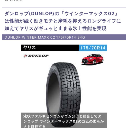
ダンロップ(DUNLOP)の「ウインターマックス02」
は性能が続く効きモチと摩耗を抑えるロングライフに
加えてヤリスがギュッと止まる氷上性能を実現
DUNLOP WINTER MAXX 02 175/70R14 84Q
液状ファルネセンゴムがゴム分子と結合してダ
ンロップ ウインターマックス02のゴムの柔らか
さを維持する