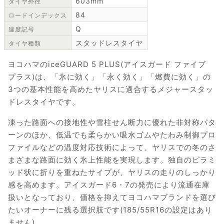
603mm
タイヤ外径
84
ロードインデックス
Q
速度記号
スタッドレスタイヤ
タイヤ種類
ヨコハマのiceGUARD 5 PLUS(アイスガード ファイブ
プラス)は、「氷に効く」「永く効く」「燃費に効く」の
3つの基本性能を高めたヤリスに適合するメジャースタッ
ドレスタイヤです。
凍った路面への接地性や雪柱せん断力に優れた非対称パタ
ーンのほか、低温でも柔らかい吸水ゴムやたわみ制御プロ
ファイルなどの温度対応技術によって、ヤリスでの冬のさ
まざまな路面に効く氷上性能を実現します。独自のピラミ
ッド状に折りを重ねたサイプが、ヤリスの走りのしっかり
感を高めます。アイスガード6・7の発売により流通在庫
扱いとなっており、価格を抑えてヨコハマブランドを選び
たいオーナーに残る選択肢です(185/55R16の設定はあり
ません)。