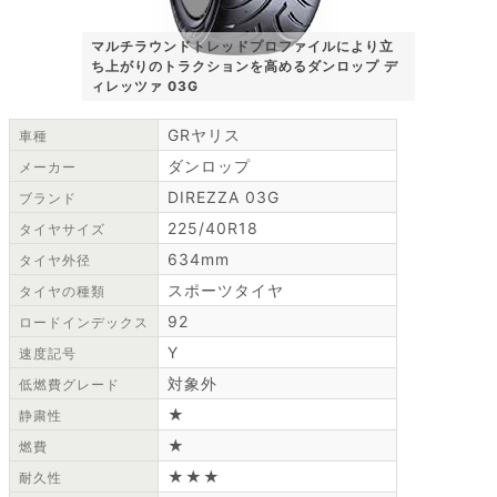
マルチラウンドトレッドプロファイルにより立
ち上がりのトラクションを高めるダンロップ デ
ィレッツァ 03G
GRヤリス
車種
ダンロップ
メーカー
DIREZZA 03G
ブランド
225/40R18
タイヤサイズ
634mm
タイヤ外径
スポーツタイヤ
タイヤの種類
92
ロードインデックス
Y
速度記号
対象外
低燃費グレード
★
静粛性
★
燃費
★★★
耐久性