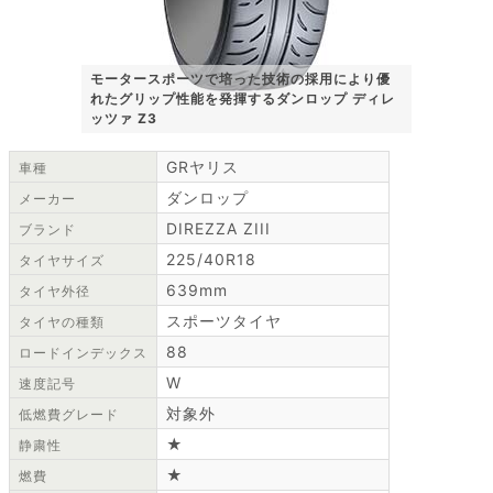
モータースポーツで培った技術の採用により優
れたグリップ性能を発揮するダンロップ ディレ
ッツァ Z3
GRヤリス
車種
ダンロップ
メーカー
DIREZZA ZIII
ブランド
225/40R18
タイヤサイズ
639mm
タイヤ外径
スポーツタイヤ
タイヤの種類
88
ロードインデックス
W
速度記号
対象外
低燃費グレード
★
静粛性
★
燃費