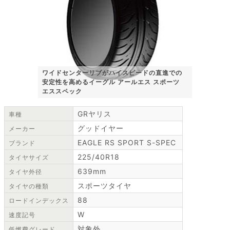
ワイドセンターリブがハイスピードの直進での
安定性を高めるイーグル アールエス スポーツ
エススペック
GRヤリス
車種
グッドイヤー
メーカー
EAGLE RS SPORT S-SPEC
ブランド
225/40R18
タイヤサイズ
639mm
タイヤ外径
スポーツタイヤ
タイヤの種類
88
ロードインデックス
W
速度記号
対象外
低燃費グレード