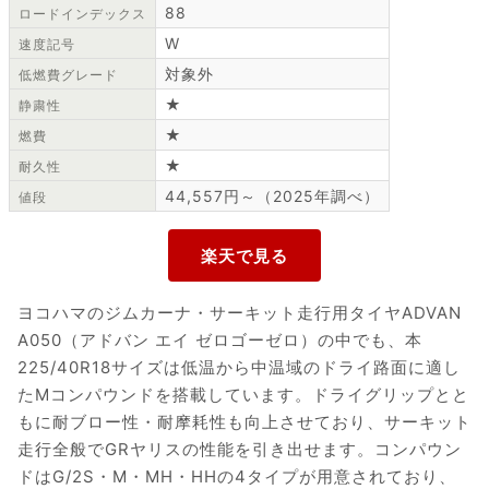
88
ロードインデックス
W
速度記号
対象外
低燃費グレード
★
静粛性
★
燃費
★
耐久性
44,557円～（2025年調べ）
値段
ヨコハマのジムカーナ・サーキット走行用タイヤADVAN
A050（アドバン エイ ゼロゴーゼロ）の中でも、本
225/40R18サイズは低温から中温域のドライ路面に適し
たMコンパウンドを搭載しています。ドライグリップとと
もに耐ブロー性・耐摩耗性も向上させており、サーキット
走行全般でGRヤリスの性能を引き出せます。コンパウン
ドはG/2S・M・MH・HHの4タイプが用意されており、