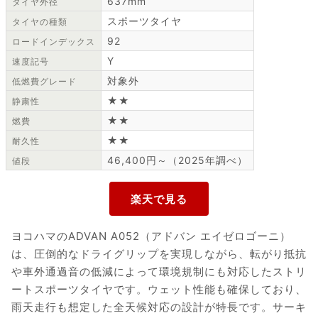
637mm
タイヤ外径
スポーツタイヤ
タイヤの種類
92
ロードインデックス
Y
速度記号
対象外
低燃費グレード
★★
静粛性
★★
燃費
★★
耐久性
46,400円～（2025年調べ）
値段
ヨコハマのADVAN A052（アドバン エイゼロゴーニ）
は、圧倒的なドライグリップを実現しながら、転がり抵抗
や車外通過音の低減によって環境規制にも対応したストリ
ートスポーツタイヤです。ウェット性能も確保しており、
雨天走行も想定した全天候対応の設計が特長です。サーキ