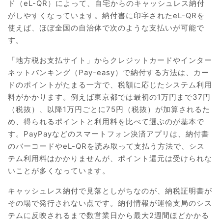
ド（eL-QR）によって、自宅からのキャッシュレス納付
がしやすくなっています。納付書に印字されたeL-QRを
使えば、ほぼ全国の自治体で次のような支払いが可能で
す。
「地方税お支払サイト」からクレジットカードやインター
ネットバンキング（Pay-easy）で納付する方法は、カー
ドのポイントがたまる一方で、税額に応じたシステム利用
料がかかります。例えば東京都では最初の1万円まで37円
（税抜）、以降1万円ごとに75円（税抜）が加算されるた
め、得られるポイントと利用料を比べて選ぶのが基本で
す。PayPayなどのスマートフォン決済アプリは、納付書
のバーコードやeL-QRを読み取って支払う方法で、シス
テム利用料はかかりませんが、ポイント還元は受けられな
いことが多くなっています。
キャッシュレス納付で見落としがちなのが、納税証明書が
その場で発行されない点です。納付情報が運輸支局のシス
テムに反映されるまで数営業日から最大2週間ほどかかる