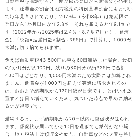
自動車税を滞納すると、納期限の翌日から延滞金が発生し
ます。延滞金の割合は地方税法の特例基準割合にもとづい
て毎年見直されており、2026年（令和8年）は納期限の
翌日から1か月以内が年2.8％、それを超えると年9.1％で
す（2022年から2025年は2.4％・8.7％でした）。延滞
金は「税額×延滞日数×割合÷365日」で計算し、1,000円
未満は切り捨てられます。
例えば自動車税43,500円の車を60日滞納した場合、最初
の1か月分が約100円、残りの30日分が約325円で合計
400円ほどとなり、1,000円未満のため実際には加算され
ません。延滞金が1,000円を超えて実際に請求されるの
は、おおよそ納期限から120日後が目安です。とはいえ放
置すれば日々増えていくため、気づいた時点で早めに納め
るのが得策です。
滞納すると、まず納期限から20日以内に督促状が送られ
ます。督促状が届いてから10日を過ぎても納付がない場
合、地方税法上は預貯金や給与、自動車などの財産を差し