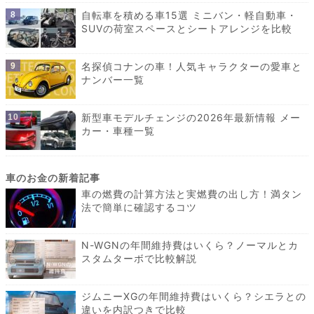
自転車を積める車15選 ミニバン・軽自動車・
SUVの荷室スペースとシートアレンジを比較
名探偵コナンの車！人気キャラクターの愛車と
ナンバー一覧
新型車モデルチェンジの2026年最新情報 メー
カー・車種一覧
車の燃費の計算方法と実燃費の出し方！満タン
法で簡単に確認するコツ
N-WGNの年間維持費はいくら？ノーマルとカ
スタムターボで比較解説
ジムニーXGの年間維持費はいくら？シエラとの
違いを内訳つきで比較