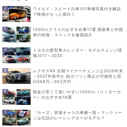
ワイルド・スピードの車101車種写真付き解説
で映画がもっと面白く
1500ccクラスのおすすめ車17選 国産車と外国
車の特徴・スペックを徹底紹介
トヨタの新型車カレンダー・モデルチェンジ情
報2017～2030
レクサスRX 次期マイナーチェンジは2026年末
～2027年前半か 純ガソリン廃止の可能性と現
行668万～903万円
税金が安くて使いやすい1000cc（リッターカ
ー）のおすすめ16選
『カーズ』登場キャラの車種一覧～マックィー
ンは伝説のレーシングカーがモデル？