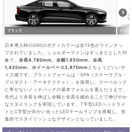
ブラック
アイス
日本導入時のS60のボディカラーは全13色がラインナッ
プされていました。ショルダーラインはすっきりとした印
象で、
全長4,780mm、全幅1,850mm、全高
1,435mm、ホイールベース2,870mm
とちょうどいいサ
イズ感です。プラットフォームは「SPA（スケーラブル・
プロダクト・アーキテクチャ）」を採用し、クーペルック
に寄せないノッチバックの基本フォルムを選んだうえで、
先代より全長を伸ばし全幅と全高を縮めることで伸びやか
なスタイリングを実現しています。T字型LEDヘッドライ
トとC字型が向かい合ったLEDテールランプを搭載し、先
進的でスタイリッシュなデザインとなっていました。