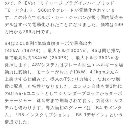
ので、PHEVの「リチャージ プラグインハイブリッド
T6」と合わせ、S60の全グレードが電動化されていま
す。この時点でボルボ・カー・ジャパンが扱う国内販売モ
デルはすべて電動化されたことになりました。価格は499
万円から799万円です。
B4は2.0L直列4気筒直噴ターボで最高出力
145kW（197PS）、最大トルク300Nm。B5は同じ排気
量で最高出力184kW（250PS）、最大トルク350Nmを
発揮します。48Vシステムはブレーキ回生エネルギーを駆
動力に変換し、モーターがおよそ10kW、4.1kgmぶんを
上乗せする仕組みで、従来のT5より力強く、なおかつ燃
費に配慮した特性となりました。エンジン自体も第3世代
のDrive-Eユニットとしてシリンダーブロックからターボ
チャージャー、遮音材まで刷新されており、気筒休止シス
テムも備わります。導入当初のグレードは「B4 モメンタ
ム」「B5 インスクリプション」「B5 Rデザイン」という
構成でした。