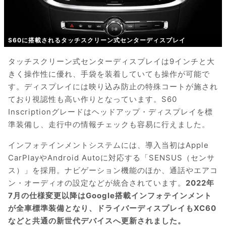
S60に搭載されるタッチスクリーン式センターディスプレイ
タッチスクリーン式センターディスプレイは9インチと大
きく操作性に優れ、手袋を装着していても操作が可能で
す。ディスプレイには映り込み防止の特殊コートが施され
ており視認性も高い作りとなっています。S60
Inscriptionグレードはヘッドアップ・ディスプレイを標
準装備し、走行中の情報チェックも容易に行えました。
インフォテインメントシステムには、導入当初はApple
CarPlayやAndroid Autoに対応する「SENSUS（センサ
ス）」を採用。ナビゲーション機能のほか、通話やエアコ
ン・オーディオの設定などが統合されています。
2022年
7月の仕様変更以降はGoogle搭載インフォテインメント
が全車標準装備となり、ドライバーディスプレイもXC60
などと共通の新世代デバイスへ更新されました。