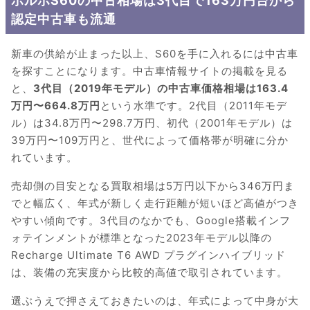
ボルボS60の中古相場は3代目で163万円台から
認定中古車も流通
新車の供給が止まった以上、S60を手に入れるには中古車
を探すことになります。中古車情報サイトの掲載を見る
と、
3代目（2019年モデル）の中古車価格相場は163.4
万円〜664.8万円
という水準です。2代目（2011年モデ
ル）は34.8万円〜298.7万円、初代（2001年モデル）は
39万円〜109万円と、世代によって価格帯が明確に分か
れています。
売却側の目安となる買取相場は5万円以下から346万円ま
でと幅広く、年式が新しく走行距離が短いほど高値がつき
やすい傾向です。3代目のなかでも、Google搭載インフ
ォテインメントが標準となった2023年モデル以降の
Recharge Ultimate T6 AWD プラグインハイブリッド
は、装備の充実度から比較的高値で取引されています。
選ぶうえで押さえておきたいのは、年式によって中身が大