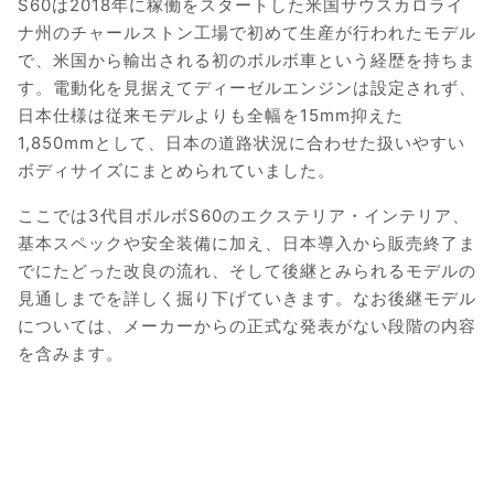
S60は2018年に稼働をスタートした米国サウスカロライ
ナ州のチャールストン工場で初めて生産が行われたモデル
で、米国から輸出される初のボルボ車という経歴を持ちま
す。電動化を見据えてディーゼルエンジンは設定されず、
日本仕様は従来モデルよりも全幅を15mm抑えた
1,850mmとして、日本の道路状況に合わせた扱いやすい
ボディサイズにまとめられていました。
ここでは3代目ボルボS60のエクステリア・インテリア、
基本スペックや安全装備に加え、日本導入から販売終了ま
でにたどった改良の流れ、そして後継とみられるモデルの
見通しまでを詳しく掘り下げていきます。なお後継モデル
については、メーカーからの正式な発表がない段階の内容
を含みます。