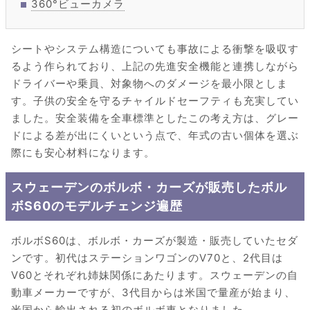
360°ビューカメラ
シートやシステム構造についても事故による衝撃を吸収す
るよう作られており、上記の先進安全機能と連携しながら
ドライバーや乗員、対象物へのダメージを最小限としま
す。子供の安全を守るチャイルドセーフティも充実してい
ました。安全装備を全車標準としたこの考え方は、グレー
ドによる差が出にくいという点で、年式の古い個体を選ぶ
際にも安心材料になります。
スウェーデンのボルボ・カーズが販売したボル
ボS60のモデルチェンジ遍歴
ボルボS60は、ボルボ・カーズが製造・販売していたセダ
ンです。初代はステーションワゴンのV70と、2代目は
V60とそれぞれ姉妹関係にあたります。スウェーデンの自
動車メーカーですが、3代目からは米国で量産が始まり、
米国から輸出される初のボルボ車となりました。