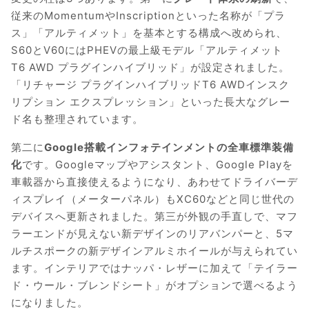
従来のMomentumやInscriptionといった名称が「プラ
ス」「アルティメット」を基本とする構成へ改められ、
S60とV60にはPHEVの最上級モデル「アルティメット
T6 AWD プラグインハイブリッド」が設定されました。
「リチャージ プラグインハイブリッドT6 AWDインスク
リプション エクスプレッション」といった長大なグレー
ド名も整理されています。
第二に
Google搭載インフォテインメントの全車標準装備
化
です。Googleマップやアシスタント、Google Playを
車載器から直接使えるようになり、あわせてドライバーデ
ィスプレイ（メーターパネル）もXC60などと同じ世代の
デバイスへ更新されました。第三が外観の手直しで、マフ
ラーエンドが見えない新デザインのリアバンパーと、5マ
ルチスポークの新デザインアルミホイールが与えられてい
ます。インテリアではナッパ・レザーに加えて「テイラー
ド・ウール・ブレンドシート」がオプションで選べるよう
になりました。