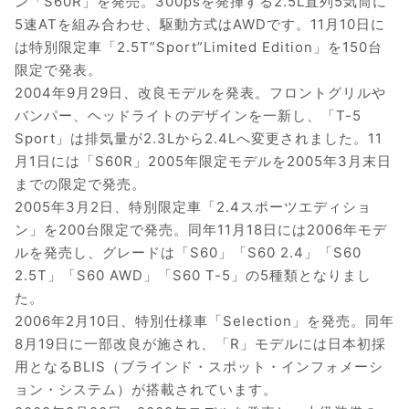
ン「S60R」を発売。300psを発揮する2.5L直列5気筒に
5速ATを組み合わせ、駆動方式はAWDです。11月10日に
は特別限定車「2.5T”Sport”Limited Edition」を150台
限定で発表。
2004年9月29日、改良モデルを発表。フロントグリルや
バンパー、ヘッドライトのデザインを一新し、「T-5
Sport」は排気量が2.3Lから2.4Lへ変更されました。11
月1日には「S60R」2005年限定モデルを2005年3月末日
までの限定で発売。
2005年3月2日、特別限定車「2.4スポーツエディショ
ン」を200台限定で発売。同年11月18日には2006年モデ
ルを発売し、グレードは「S60」「S60 2.4」「S60
2.5T」「S60 AWD」「S60 T-5」の5種類となりまし
た。
2006年2月10日、特別仕様車「Selection」を発売。同年
8月19日に一部改良が施され、「R」モデルには日本初採
用となるBLIS（ブラインド・スポット・インフォメーシ
ョン・システム）が搭載されています。