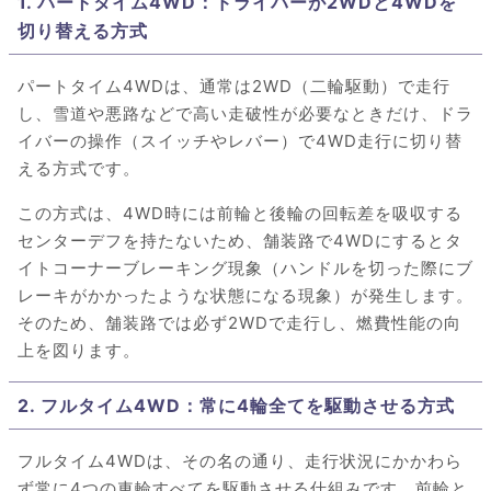
1. パートタイム4WD：ドライバーが2WDと4WDを
切り替える方式
パートタイム4WDは、通常は2WD（二輪駆動）で走行
し、雪道や悪路などで高い走破性が必要なときだけ、ドラ
イバーの操作（スイッチやレバー）で4WD走行に切り替
える方式です。
この方式は、4WD時には前輪と後輪の回転差を吸収する
センターデフを持たないため、舗装路で4WDにするとタ
イトコーナーブレーキング現象（ハンドルを切った際にブ
レーキがかかったような状態になる現象）が発生します。
そのため、舗装路では必ず2WDで走行し、燃費性能の向
上を図ります。
2. フルタイム4WD：常に4輪全てを駆動させる方式
フルタイム4WDは、その名の通り、走行状況にかかわら
ず常に4つの車輪すべてを駆動させる仕組みです。前輪と