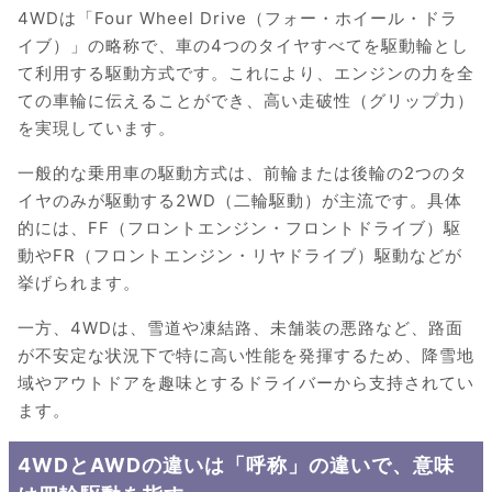
4WDは「Four Wheel Drive（フォー・ホイール・ドラ
イブ）」の略称で、車の4つのタイヤすべてを駆動輪とし
て利用する駆動方式です。これにより、エンジンの力を全
ての車輪に伝えることができ、高い走破性（グリップ力）
を実現しています。
一般的な乗用車の駆動方式は、前輪または後輪の2つのタ
イヤのみが駆動する2WD（二輪駆動）が主流です。具体
的には、FF（フロントエンジン・フロントドライブ）駆
動やFR（フロントエンジン・リヤドライブ）駆動などが
挙げられます。
一方、4WDは、雪道や凍結路、未舗装の悪路など、路面
が不安定な状況下で特に高い性能を発揮するため、降雪地
域やアウトドアを趣味とするドライバーから支持されてい
ます。
4WDとAWDの違いは「呼称」の違いで、意味