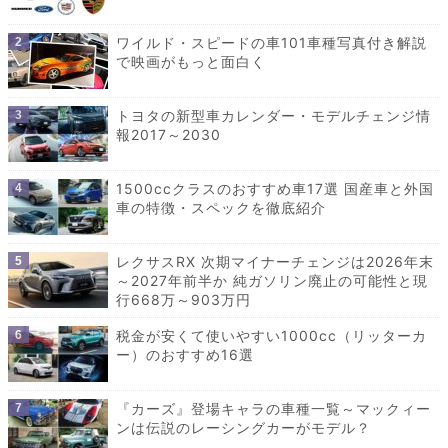
ワイルド・スピードの車101車種写真付き解説
で映画がもっと面白く
トヨタの新型車カレンダー・モデルチェンジ情
報2017～2030
1500ccクラスのおすすめ車17選 国産車と外国
車の特徴・スペックを徹底紹介
レクサスRX 次期マイナーチェンジは2026年末
～2027年前半か 純ガソリン廃止の可能性と現
行668万～903万円
税金が安くて使いやすい1000cc（リッターカ
ー）のおすすめ16選
『カーズ』登場キャラの車種一覧～マックィー
ンは伝説のレーシングカーがモデル？