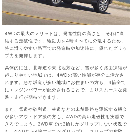
4WDの最大のメリットは、発進性能の高さと、それに直
結する走破性です。駆動力を4輪すべてに分散するため、
特に滑りやすい路面での発進時や加速時に、優れたグリッ
プ力を発揮します。
具体的には、北海道や東北地方など、雪が多く路面凍結が
起こりやすい地域では、4WDの高い性能が存分に活かさ
れます。急な坂道が多い地域にお住まいの方も、4輪全て
にエンジンパワーが配分されることで、よりスムーズな発
進・走行が期待できます。
また、雪道や砂利道、林道などの未舗装路を運転する機会
が多いアウトドア派の方も、4WDの高い走破性を実感で
きるでしょう。2WD車では2輪しかグリップしない状況で
も、4WDなら4輪すべてがグリップし、スリップの危険