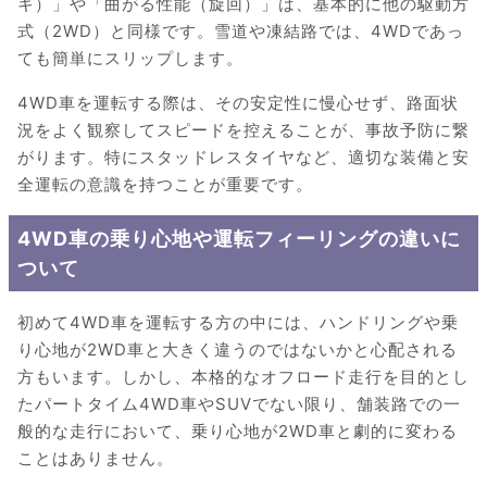
キ）」や「曲がる性能（旋回）」は、基本的に他の駆動方
式（2WD）と同様です。雪道や凍結路では、4WDであっ
ても簡単にスリップします。
4WD車を運転する際は、その安定性に慢心せず、路面状
況をよく観察してスピードを控えることが、事故予防に繋
がります。特にスタッドレスタイヤなど、適切な装備と安
全運転の意識を持つことが重要です。
4WD車の乗り心地や運転フィーリングの違いに
ついて
初めて4WD車を運転する方の中には、ハンドリングや乗
り心地が2WD車と大きく違うのではないかと心配される
方もいます。しかし、本格的なオフロード走行を目的とし
たパートタイム4WD車やSUVでない限り、舗装路での一
般的な走行において、乗り心地が2WD車と劇的に変わる
ことはありません。