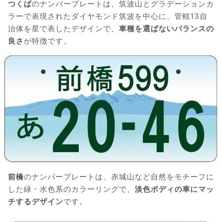
つくば
のナンバープレートは、筑波山とグラデーションカ
ラーで表現されたダイヤモンド筑波を中心に、管轄13自
治体を星で表したデザインで、
車種を選ばないバランスの
良さ
が特徴です。
前橋
のナンバープレートは、赤城山など自然をモチーフに
した緑・水色系のカラーリングで、
淡色ボディの車にマッ
チするデザイン
です。