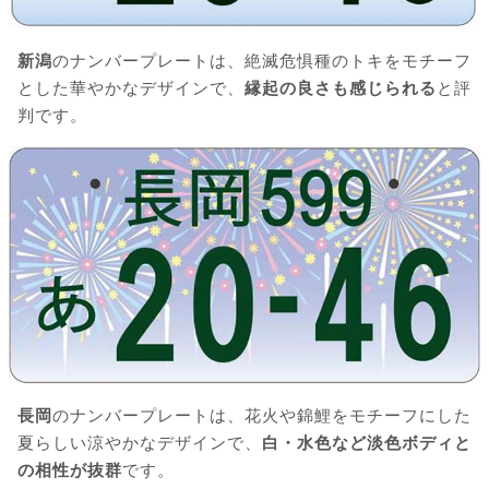
新潟
のナンバープレートは、絶滅危惧種のトキをモチーフ
とした華やかなデザインで、
縁起の良さも感じられる
と評
判です。
長岡
のナンバープレートは、花火や錦鯉をモチーフにした
夏らしい涼やかなデザインで、
白・水色など淡色ボディと
の相性が抜群
です。