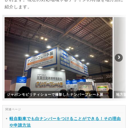
紹介します。
ジャパンモビリティショーで撮影したナンバープレート展
地方版
軽自動車でも白ナンバーをつけることができる！その理由
や申請方法