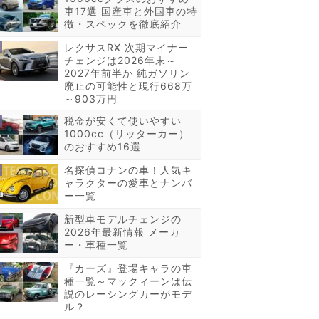
車17選 国産車と外国車の特
徴・スペックを徹底紹介
レクサスRX 次期マイナー
チェンジは2026年末～
2027年前半か 純ガソリン
廃止の可能性と現行668万
～903万円
税金が安くて使いやすい
1000cc（リッターカー）
のおすすめ16選
名探偵コナンの車！人気キ
ャラクターの愛車とナンバ
ー一覧
新型車モデルチェンジの
2026年最新情報 メーカ
ー・車種一覧
『カーズ』登場キャラの車
種一覧～マックィーンは伝
説のレーシングカーがモデ
ル？