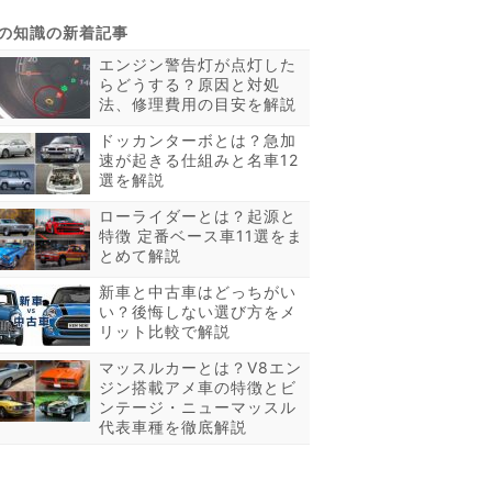
エンジン警告灯が点灯した
らどうする？原因と対処
法、修理費用の目安を解説
ドッカンターボとは？急加
速が起きる仕組みと名車12
選を解説
ローライダーとは？起源と
特徴 定番ベース車11選をま
とめて解説
新車と中古車はどっちがい
い？後悔しない選び方をメ
リット比較で解説
マッスルカーとは？V8エン
ジン搭載アメ車の特徴とビ
ンテージ・ニューマッスル
代表車種を徹底解説