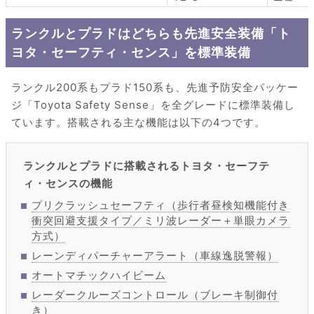
ランクルとプラドはどちらも先進安全装備「ト
ヨタ・セーフティ・センス」を標準装備
ランクル200系もプラド150系も、先進予防安全パッケー
ジ「Toyota Safety Sense」を全グレードに標準装備し
ています。搭載される主な機能は以下の4つです。
ランクルとプラドに搭載されるトヨタ・セーフテ
ィ・センスの機能
プリクラッシュセーフティ（歩行者昼検知機能付き
衝突回避支援タイプ／ミリ波レーダー＋単眼カメラ
方式）
レーンディパーチャーアラート（車線逸脱警報）
オートマチックハイビーム
レーダークルーズコントロール（ブレーキ制御付
き）