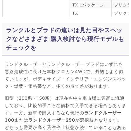
TX Lパッケージ
プリク
TX
プリク
ランクルとプラドの違いは見た目やスペッ
クなどさまざま 購入検討なら現行モデルも
チェックを
ランドクルーザーとランドクルーザー プラドはいずれも
悪路走破性に長けた本格クロカン4WDで、外観もよく似
ていますが、ボディサイズ・インテリア・エンジンスペッ
ク・燃費・価格帯など、多くの点で差があります。
旧型（200系・150系）は現在も中古車市場に豊富に流通
しており、比較的手ごろな価格で入手できる場合もありま
す。一方、新車で購入するなら現行の
ランドクルーザー
300
または
ランドクルーザー250
が選択肢となります。
どちらも需要が高く受注停止状態が続いていることもある