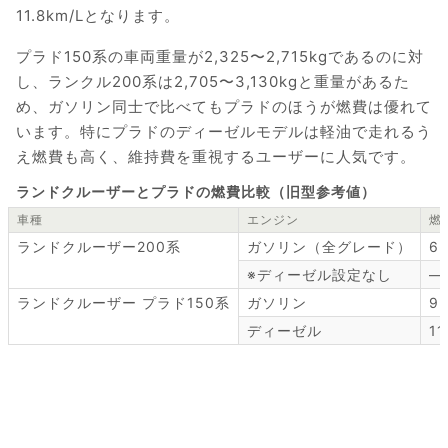
11.8km/Lとなります。
プラド150系の車両重量が2,325〜2,715kgであるのに対
し、ランクル200系は2,705〜3,130kgと重量があるた
め、ガソリン同士で比べてもプラドのほうが燃費は優れて
います。特にプラドのディーゼルモデルは軽油で走れるう
え燃費も高く、維持費を重視するユーザーに人気です。
ランドクルーザーとプラドの燃費比較（旧型参考値）
車種
エンジン
燃
ランドクルーザー200系
ガソリン（全グレード）
6.
※ディーゼル設定なし
—
ランドクルーザー プラド150系
ガソリン
9.
ディーゼル
11