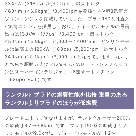
234kW（318ps）/5,600rpm、最大トルク
460Nm（46.9kgm）/3,400rpmを発揮するV型8気筒ガ
ソリンエンジンを搭載していました。プラド150系は直列
4気筒エンジンを採用しており、ディーゼルモデルの最高
出力は130kW（177ps）/3,400rpm・最大トルク
450Nm（45.9kgm）/1,600〜2,400rpm、ガソリンモデ
ルは最高出力120kW（163ps）/5,200rpm・最大トルク
246Nm（25.1kgm）/3,900rpmとなっています。なお、
どちらも駆動方式はフルタイム4WD、トランスミッショ
ンはスーパーインテリジェント6速オートマチック
（6SuperECT）です。
ランクルとプラドの燃費性能を比較 重量のある
ランクルよりプラドのほうが低燃費
グレードによって異なりますが、ランドクルーザー200系
の燃費は6.7〜6.9km/Lです。プラド150系の燃費はガソ
リンモデルが9.0km/L、ディーゼルモデルが11.2〜