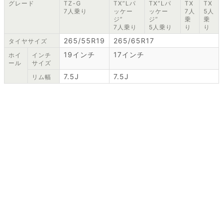
グレード
TZ-G
TX”Lパ
TX”Lパ
TX
TX
7人乗り
ッケー
ッケー
7人
5人
ジ”
ジ”
乗
乗
7人乗り
5人乗り
り
り
265/55R19
265/65R17
タイヤサイズ
19インチ
17インチ
ホイ
インチ
ール
サイズ
7.5J
7.5J
リム幅