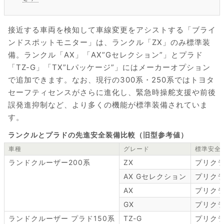
接近する車両を検知して車線変更をアシストする「ブライ
ンドスポットモニター」は、ランクル「ZX」のみ標準装
備。ランクル「AX」「AX”Gセレクション”」とプラド
「TZ-G」「TX”Lパッケージ”」にはメーカーオプション
で追加できます。なお、現行の300系・250系ではトヨタ
セーフティセンスがさらに進化し、緊急時操舵支援や前後
誤発進抑制など、より多くの機能が標準装備されていま
す。
ランクルとプラドの先進安全装備比較（旧型参考値）
車種
グレード
標準安全
ランドクルーザー200系
ZX
プリク
AX Gセレクション
プリク
AX
プリク
GX
プリク
ランドクルーザー プラド150系
TZ-G
プリク