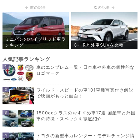
ミニバンのハイブリッド車ラ
ンキング
C-HRと外車SUVを比較
車のエンブレム一覧・日本車や外車の個性的な
ロゴマーク
ワイルド・スピードの車101車種写真付き解説
で映画がもっと面白く
1500ccクラスのおすすめ車17選 国産車と外国
車の特徴・スペックを徹底紹介
トヨタの新型車カレンダー・モデルチェンジ情