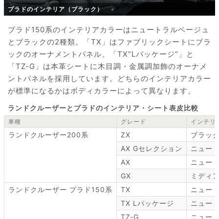
プラドのインテリア（ブラック）
プラド150系のインテリアカラーはニュートラルベージュ
とブラックの2種類。「TX」はファブリックシートにブラ
ックのオーナメントパネル、「TX”Lパッケージ”」と
「TZ-G」は本革シートに木目調・金属調加飾のオーナメ
ントパネルを採用しています。どちらのインテリアカラー
が標準になるかはボディカラーによって異なります。
ランドクルーザーとプラドのインテリア・シート表皮比較
車種
グレード
インテリ
ランドクルーザー200系
ZX
ブラッ
AX Gセレクション
ニュー
AX
ニュー
GX
ミディ
ランドクルーザー プラド150系
TX
ニュー
TX Lパッケージ
ニュー
TZ-G
ニュー