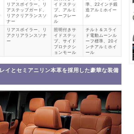
グ
リアスポイラー、リ
イドステッ
準、22インチ鍛
アステップガード、
プ、アルミ
造アルミホイー
ナ
リアクリアランスソ
ルーフレー
ル
ナー
ル
リアスポイラー、リ
照明付きサ
チルト＆スライ
グ
アクリアランスソナ
イドステッ
ド電動ムーンル
ス
ー
プ、サイド
ーフ標準、20イ
プロテクシ
ンチアルミホイ
ョンモール
ール
プレイとセミアニリン本革を採用した豪華な装備