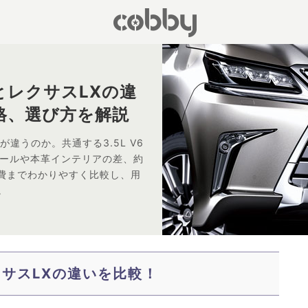
とレクサスLXの違
格、選び方を解説
が違うのか。共通する3.5L V6
イールや本革インテリアの差、約
持費までわかりやすく比較し、用
。
クサスLXの違いを比較！