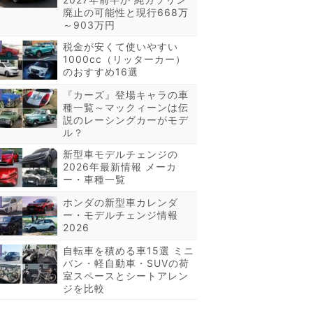
廃止の可能性と現行668万
～903万円
税金が安くて使いやすい
1000cc（リッターカー）
のおすすめ16選
『カーズ』登場キャラの車
種一覧～マックィーンは伝
説のレーシングカーがモデ
ル？
新型車モデルチェンジの
2026年最新情報 メーカ
ー・車種一覧
ホンダの新型車カレンダ
ー・モデルチェンジ情報
2026
自転車を積める車15選 ミニ
バン・軽自動車・SUVの荷
室スペースとシートアレン
ジを比較