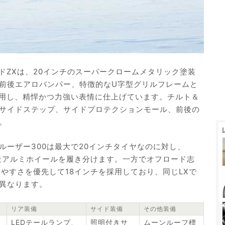
ドZXは、20インチのスーパークロームメタリック塗装
前後エアロバンパー、特徴的なU字型グリルフレームと
採用し、精悍かつ力強い表情に仕上げています。チルト＆
サイドステップ、サイドプロテクションモール、前後の
。
ルーザー300は最大で20インチタイヤなのに対し、
鍛造アルミホイールを履き分けます。一方でオフロード志
扱いやすさを優先して18インチを採用しており、同じLXで
異なります。
リア装備
サイド装備
その他装備
LEDテールランプ、
照明付きサ
ムーンルーフ標