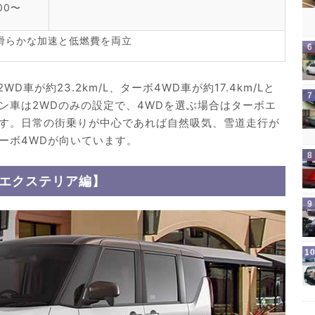
00〜
。滑らかな加速と低燃費を両立
車が約23.2km/L、ターボ4WD車が約17.4km/Lと
ン車は2WDのみの設定で、4WDを選ぶ場合はターボエ
す。日常の街乗りが中心であれば自然吸気、雪道走行が
ーボ4WDが向いています。
【エクステリア編】