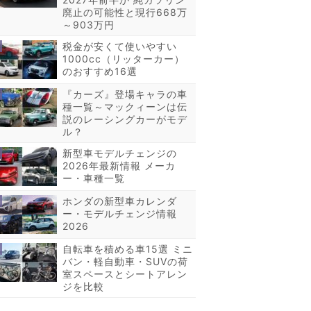
廃止の可能性と現行668万
～903万円
税金が安くて使いやすい
1000cc（リッターカー）
のおすすめ16選
『カーズ』登場キャラの車
種一覧～マックィーンは伝
説のレーシングカーがモデ
ル？
新型車モデルチェンジの
2026年最新情報 メーカ
ー・車種一覧
ホンダの新型車カレンダ
ー・モデルチェンジ情報
2026
自転車を積める車15選 ミニ
バン・軽自動車・SUVの荷
室スペースとシートアレン
ジを比較