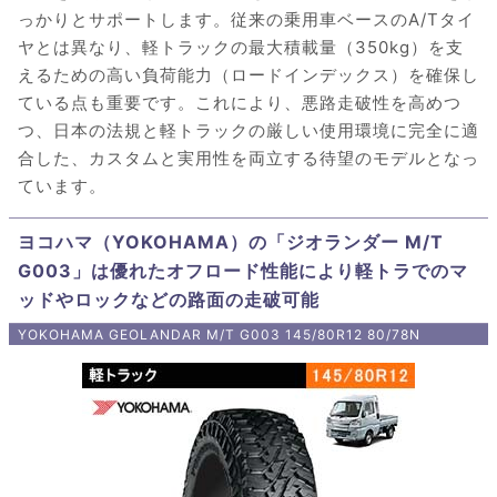
っかりとサポートします。従来の乗用車ベースのA/Tタイ
ヤとは異なり、軽トラックの最大積載量（350kg）を支
えるための高い負荷能力（ロードインデックス）を確保し
ている点も重要です。これにより、悪路走破性を高めつ
つ、日本の法規と軽トラックの厳しい使用環境に完全に適
合した、カスタムと実用性を両立する待望のモデルとなっ
ています。
ヨコハマ（YOKOHAMA）の「ジオランダー M/T
G003」は優れたオフロード性能により軽トラでのマ
ッドやロックなどの路面の走破可能
YOKOHAMA GEOLANDAR M/T G003 145/80R12 80/78N