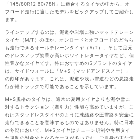
「145/80R12 80/78N」に適合するタイヤの中から、オ
フロード走行に適したモデルをピックアップしてご紹介し
ます。
ラインナップするのは、泥道や岩場に強いマッドテレーン
タイヤ（M/T）のほか、オンロードとオフロードのどちら
も走行できるオールテレーンタイヤ（A/T）、そして足元
のドレスアップ効果が高いホワイトレタータイヤなど、個
性豊かなタイヤです。特におすすめの5ブランドのタイヤ
は、サイドウォールに「M+S（マッドアンドスノー）」
の刻印があります。これは、泥道や浅い雪道などの悪路走
行が軽トラックで可能であることを示しています。
M+S規格のタイヤは、通常の夏用タイヤよりも泥や雪に
対するトラクション（牽引力）性能を高めていますが、こ
れはスタッドレスタイヤのように凍結路や圧雪路を安全に
走行できることを意味するものではありません。特に日本
の冬期において、M+Sタイヤはチェーン規制や冬用タイ
ヤ規制の対象外となるケースが多いです。ご自身の主な使