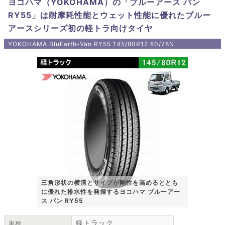
ヨコハマ（YOKOHAMA）の「ブルーアース バン
RY55」は耐摩耗性能とウェット性能に優れたブルー
アースシリーズ初の軽トラ向けタイヤ
YOKOHAMA BluEarth-Van RY55 145/80R12 80/78N
三角形状の横溝とサイプが剛性を高めるととも
に優れた排水性を発揮するヨコハマ ブルーアー
ス バン RY55
軽トラック
車種