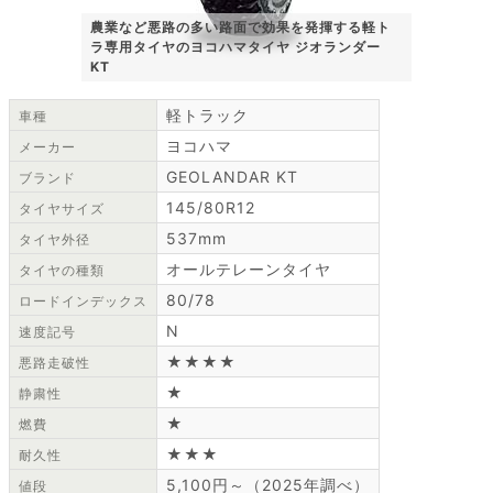
農業など悪路の多い路面で効果を発揮する軽ト
ラ専用タイヤのヨコハマタイヤ ジオランダー
KT
軽トラック
車種
ヨコハマ
メーカー
GEOLANDAR KT
ブランド
145/80R12
タイヤサイズ
537mm
タイヤ外径
オールテレーンタイヤ
タイヤの種類
80/78
ロードインデックス
N
速度記号
★★★★
悪路走破性
★
静粛性
★
燃費
★★★
耐久性
5,100円～（2025年調べ）
値段