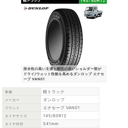
排水性の高い主溝と剛性の高いショルダー部が
ドライ/ウェット性能を高めるダンロップ エナセ
ーブ VAN01
軽トラック
車種
ダンロップ
メーカー
エナセーブ VAN01
ブランド
145/80R12
タイヤサイズ
541mm
タイヤ外径