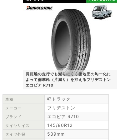
長距離の走行でも減りにくく接地圧の均一化に
よって偏摩耗（片減り）を抑えるブリヂストン
エコピア R710
軽トラック
車種
ブリヂストン
メーカー
エコピア R710
ブランド
145/80R12
タイヤサイズ
539mm
タイヤ外径