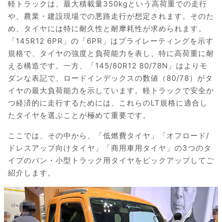
軽トラックは、最大積載量350kgという高荷重での走行
や、農業・建設現場での悪路走行が想定されます。そのた
め、タイヤには特に耐久性と耐摩耗性が求められます。
「145R12 6PR」の「6PR」はプライレーティングを示す
規格で、タイヤの強度と負荷能力を表し、特に高荷重に耐
える構造です。一方、「145/80R12 80/78N」はよりモ
ダンな表記で、ロードインデックスの数値（80/78）がタ
イヤの最大負荷能力を示しています。軽トラックで安全か
つ経済的に走行するためには、これらのLT規格に適合し
たタイヤを選ぶことが極めて重要です。
ここでは、その中から、「低燃費タイヤ」「オフロード/
ドレスアップ向けタイヤ」「商用車用タイヤ」の3つのタ
イプのバン・小型トラック用タイヤをピックアップしてご
紹介します。