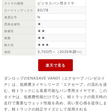
ビジネスバン用タイヤ
タイヤの種類
80/78
ロードインデックス
N
速度記号
★
悪路走破性
★★
静粛性
★★
燃費
★★★
耐久性
3,700円～（2025年調べ）
値段
ダンロップのENASAVE VAN01（エナセーブ バンゼロイ
チ）は、低燃費タイヤシリーズ「エナセーブ」の流れを汲
む、軽トラックにも装着可能なバン専用タイヤです。この
タイヤは、低燃費性能だけでなく、軽トラックの雨天時の
走行で重要なウェット性能を高め、高い安心感を提供しま
す。軽トラックの純正サイズとして採用される