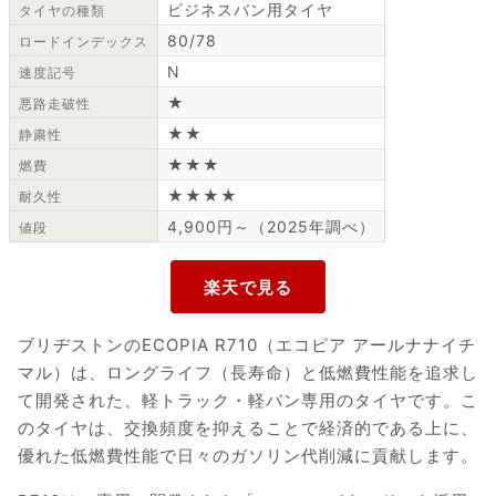
ビジネスバン用タイヤ
タイヤの種類
80/78
ロードインデックス
N
速度記号
★
悪路走破性
★★
静粛性
★★★
燃費
★★★★
耐久性
4,900円～（2025年調べ）
値段
ブリヂストンのECOPIA R710（エコピア アールナナイチ
マル）は、ロングライフ（長寿命）と低燃費性能を追求し
て開発された、軽トラック・軽バン専用のタイヤです。こ
のタイヤは、交換頻度を抑えることで経済的である上に、
優れた低燃費性能で日々のガソリン代削減に貢献します。