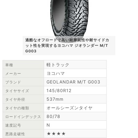
過酷なオフロードで高い耐摩耗性や耐サイドカ
ット性を実現するヨコハマ ジオランダー M/T
G003
軽トラック
車種
ヨコハマ
メーカー
GEOLANDAR M/T G003
ブランド
145/80R12
タイヤサイズ
537mm
タイヤ外径
オールシーズンタイヤ
タイヤの種類
80/78
ロードインデックス
N
速度記号
★★★★
悪路走破性