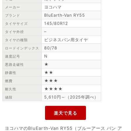
ヨコハマ
メーカー
BluEarth-Van RY55
ブランド
145/80R12
タイヤサイズ
–
タイヤ外径
ビジネスバン用タイヤ
タイヤの種類
80/78
ロードインデックス
N
速度記号
★
悪路走破性
★★
静粛性
★★★
燃費
★★★★
耐久性
5,610円～（2025年調べ）
値段
ヨコハマのBluEarth-Van RY55（ブルーアース バン ア