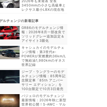
2026年も未発表 全長
3450mmの小さな高級車と
レクサス最小LBXの現在地
GR86のモデルチェンジ情
報：2026年8月一部改良で
ソリッドグレー追加設定＆
アイサイト3眼化
キャシュカイのモデルチェ
ンジ情報：第3世代e-
POWERが実燃費約36km/L
で無給油1,980kmのギネス
世界記録
ジープ・ラングラーのモデ
ルチェンジ情報：85周年記
念限定車「85th アニバー
サリー エディション」を
100台限定で10月3日発売
パジェロのモデルチェンジ
最新情報：2026年秋に新型
世界初公開！S-AWC・マル