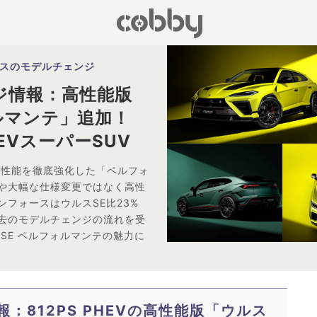
スのモデルチェンジ
ジ情報：高性能版
ォルマンテ」追加！
EVスーパーSUV
走行性能を徹底強化した「ペルフォ
や大幅な仕様変更ではなく高性
フォースはウルスSE比23%
去のモデルチェンジの流れを受
SE ペルフォルマンテの魅力に
：812PS PHEVの高性能版「ウルス