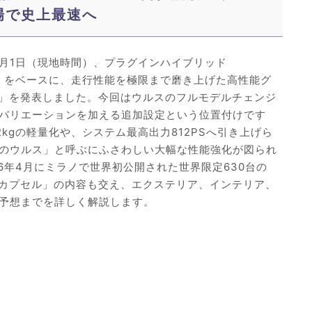
場で史上最速へ
は2026年7月1日（現地時間）、プラグインハイブリッド
SE」をベースに、走行性能を極限まで磨き上げた高性能グ
ンテ」を発表しました。今回はウルスのフルモデルチェンジ
バリエーションを加える追加設定という位置付けです
kgの軽量化や、システム最高出力812PSへ引き上げら
のウルス」と呼ぶにふさわしい大幅な性能強化が図られ
6年4月にミラノで世界初公開された世界限定630台の
ロ・カプセル」の内容も交え、エクステリア、インテリア、
予想までを詳しく解説します。