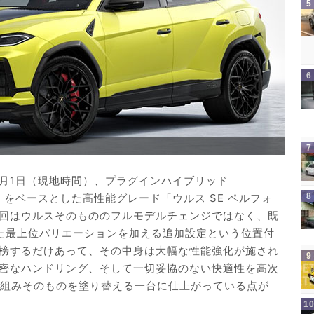
は2026年7月1日（現地時間）、プラグインハイブリッド
E」をベースとした高性能グレード「ウルス SE ペルフォ
回はウルスそのもののフルモデルチェンジではなく、既
めた最上位バリエーションを加える追加設定という位置付
榜するだけあって、その中身は大幅な性能強化が施され
密なハンドリング、そして一切妥協のない快適性を高次
枠組みそのものを塗り替える一台に仕上がっている点が