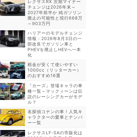
レクサスRX 次期マイナー
チェンジは2026年末～
2027年前半か 純ガソリン
廃止の可能性と現行668万
～903万円
ハリアーのモデルチェンジ
情報：2026年8月3日の一
部改良でガソリン車と
PHEVを廃止しHEVへ一本
化
税金が安くて使いやすい
1000cc（リッターカー）
のおすすめ16選
『カーズ』登場キャラの車
種一覧～マックィーンは伝
説のレーシングカーがモデ
ル？
名探偵コナンの車！人気キ
ャラクターの愛車とナンバ
ー一覧
レクサスLF-SAの市販化は