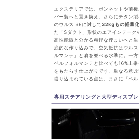
エクステリアでは、ボンネットや前後
バー製へと置き換え、さらにチタン製
のウルス SEに対して
32kgもの軽量
た「Sダクト」形状のエアインテーク
高性能版と分かる精悍な佇まいへと生
底的な作り込みで、空気抵抗はウルス 
ルマンテ」と肩を並べる水準に。一方
ペルフォルマンテと比べても16%上
をもたらす仕上がりです。単なる意匠
盛り込まれている点は、まさに「ペル
専用ステアリングと大型ディスプレ