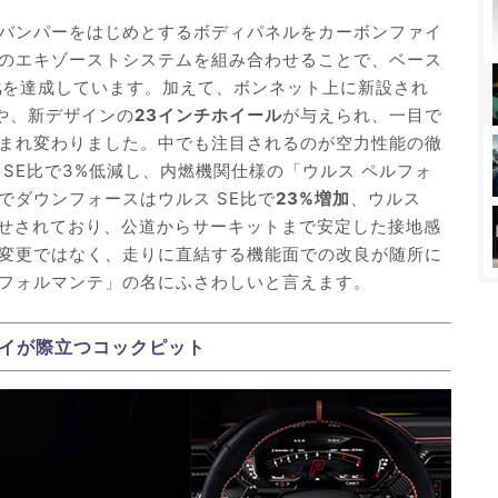
バンパーをはじめとするボディパネルをカーボンファイ
のエキゾーストシステムを組み合わせることで、ベース
化
を達成しています。加えて、ボンネット上に新設され
や、新デザインの
23インチホイール
が与えられ、一目で
まれ変わりました。中でも注目されるのが空力性能の徹
SE比で3%低減し、内燃機関仕様の「ウルス ペルフォ
でダウンフォースはウルス SE比で
23%増加
、ウルス
乗せされており、公道からサーキットまで安定した接地感
変更ではなく、走りに直結する機能面での改良が随所に
フォルマンテ」の名にふさわしいと言えます。
イが際立つコックピット