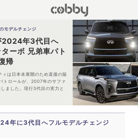
0のモデルチェンジ
2024年3代目へ
インターボ 兄弟車パト
復帰
ニティは日本未展開のため直接の販
トロールが、2007年のサファ
表しました。現行3代目の実力と
024年に3代目へフルモデルチェンジ