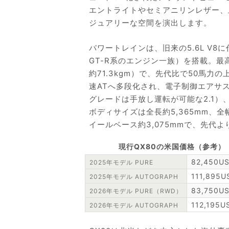
エントライトやセミアニリンレザー、上
ジュアリーな空間を演出します。
パワートレインは、旧来の5.6L V8に
GT-R系のエンジン一族）を搭載。最高出
約71.3kgm）で、先代比で50馬
速ATへ多段化され、電子制御エアサスペン
グレードは手放し運転が可能な2.1
ボディサイズは全長約5,365mm、全幅
イールベース約3,075mmで、先代
現行QX80の米国価格（参考）
82,450
2025年モデル PURE
111,895
2025年モデル AUTOGRAPH
83,750
2026年モデル PURE（RWD）
112,195
2026年モデル AUTOGRAPH