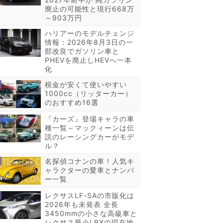
廃止の可能性と現行668万
～903万円
ハリアーのモデルチェンジ
情報：2026年8月3日の一
部改良でガソリン車と
PHEVを廃止しHEVへ一本
化
税金が安くて使いやすい
1000cc（リッターカー）
のおすすめ16選
『カーズ』登場キャラの車
種一覧～マックィーンは伝
説のレーシングカーがモデ
ル？
名探偵コナンの車！人気キ
ャラクターの愛車とナンバ
ー一覧
レクサスLF-SAの市販化は
2026年も未発表 全長
3450mmの小さな高級車と
レクサス最小LBXの現在地