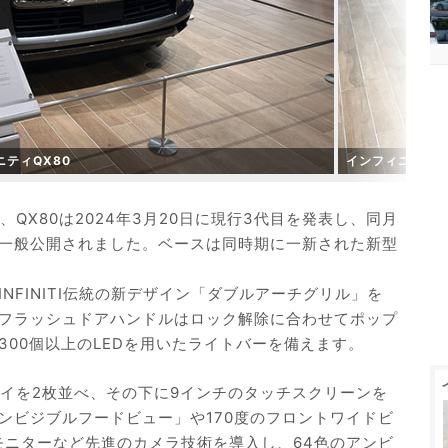
ティQX80
インフィニティQ
QX80は2024年3月20日に現行3代目を発表し、同月
一般公開されました。ベースは同時期に一新された新型
NFINITI伝統の新デザイン「ダブルアーチグリル」を
フラッシュドアハンドルはロック解除に合わせてポップ
00個以上のLEDを用いたライトバーを備えます。
レイを2枚並べ、その下に9インチのタッチスクリーンを
ンビジブルフードビュー」や170度のフロントワイドビ
モニターなど先進のカメラ技術を導入し、64色のアンビ