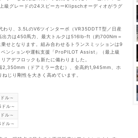
級グレードの24スピーカーKlipschオーディオがラグ
代わり、3.5LのV6ツインターボ（VR35DDTT型／日産
力は450馬力、最大トルクは516lb-ft（約700Nm＝
力の上乗せとなります。組み合わせるトランスミッションは9
ションや運転支援「ProPILOT Assist」（最上級
）、リアデフロックも新たに備わりました。
2,350mm（ドアミラー含む）、全高約1,945mm、ホ
よりねじり剛性を大きく高めています。
USドル～
USドル～
USドル～
USドル～