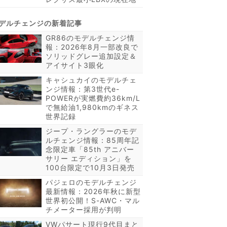
GR86のモデルチェンジ情
報：2026年8月一部改良で
ソリッドグレー追加設定＆
アイサイト3眼化
キャシュカイのモデルチェ
ンジ情報：第3世代e-
POWERが実燃費約36km/L
で無給油1,980kmのギネス
世界記録
ジープ・ラングラーのモデ
ルチェンジ情報：85周年記
念限定車「85th アニバー
サリー エディション」を
100台限定で10月3日発売
パジェロのモデルチェンジ
最新情報：2026年秋に新型
世界初公開！S-AWC・マル
チメーター採用が判明
VWパサート現行9代目まと