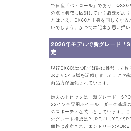
で日産「パトロール」であり、QX8
の点は明確に区別しておく必要があり
とはいえ、QX80と中身を同じくす
いでしょう。かつて本記事が思い描い
2026年モデルで新グレード「
定
現行QX80は北米で好調に推移しており
およそ54％増を記録しました。この勢
商品力が強化されています。
最大のトピックは、新グレード「SP
22インチ専用ホイール、ダーク基調
のスポーティな装いとしています。これ
のグレード構成はPURE／LUXE／SP
価格は改定され、エントリーのPURE（R