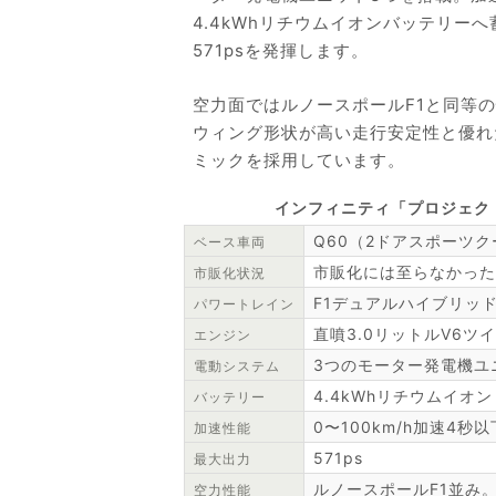
4.4kWhリチウムイオンバッテリーへ
571psを発揮します。
空力面ではルノースポールF1と同等
ウィング形状が高い走行安定性と優れ
ミックを採用しています。
インフィニティ「プロジェク
Q60（2ドアスポーツク
ベース車両
市販化には至らなかった
市販化状況
F1デュアルハイブリッ
パワートレイン
直噴3.0リットルV6ツ
エンジン
3つのモーター発電機ユ
電動システム
4.4kWhリチウムイオ
バッテリー
0〜100km/h加速4秒以
加速性能
571ps
最大出力
ルノースポールF1並み
空力性能