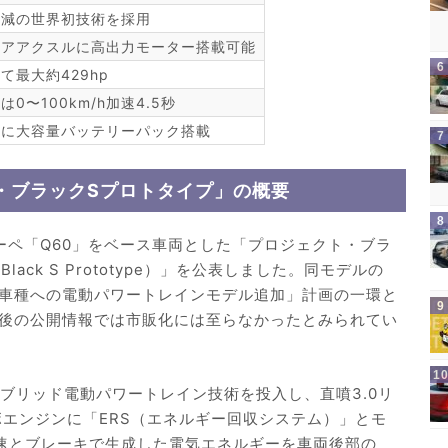
低減の世界初技術を採用
リアアクスルに高出力モーター搭載可能
て最大約429hp
0〜100km/h加速4.5秒
下に大容量バッテリーパック搭載
・ブラックSプロトタイプ」の概要
ーペ「Q60」をベース車両とした「プロジェクト・ブラ
ct Black S Prototype）」を公表しました。同モデルの
車種への電動パワートレインモデル追加」計画の一環と
後の公開情報では市販化には至らなかったとみられてい
ブリッド電動パワートレイン技術を投入し、直噴3.0リ
ボエンジンに「ERS（エネルギー回収システム）」とモ
速とブレーキで生成した電気エネルギーを車両後部の