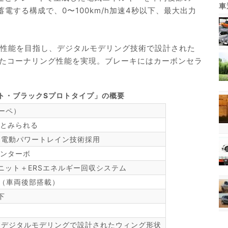
蓄電する構成で、0〜100km/h加速4秒以下、最大出力
の性能を目指し、デジタルモデリング技術で設計された
たコーナリング性能を実現。ブレーキにはカーボンセラ
ト・ブラックSプロトタイプ」の概要
ーペ）
とみられる
ド電動パワートレイン技術採用
インターボ
ニット＋ERSエネルギー回収システム
ン（車両後部搭載）
下
。デジタルモデリングで設計されたウィング形状