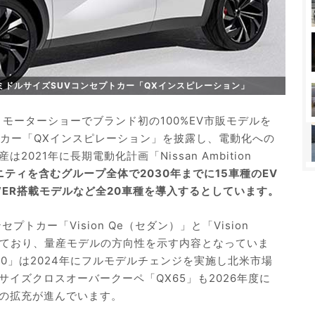
ミドルサイズSUVコンセプトカー「QXインスピレーション」
トモーターショーでブランド初の100%EV市販モデルを
トカー「QXインスピレーション」を披露し、電動化への
021年に長期電動化計画「Nissan Ambition
ティを含むグループ全体で2030年までに15車種のEV
OWER搭載モデルなど全20車種を導入するとしています。
トカー「Vision Qe（セダン）」と「Vision
れており、量産モデルの方向性を示す内容となっていま
80」は2024年にフルモデルチェンジを実施し北米市場
イズクロスオーバークーペ「QX65」も2026年度に
の拡充が進んでいます。