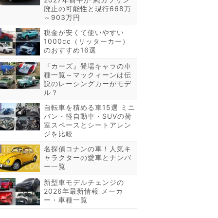
廃止の可能性と現行668万
～903万円
税金が安くて使いやすい
1000cc（リッターカー）
のおすすめ16選
『カーズ』登場キャラの車
種一覧～マックィーンは伝
説のレーシングカーがモデ
ル？
自転車を積める車15選 ミニ
バン・軽自動車・SUVの荷
室スペースとシートアレン
ジを比較
名探偵コナンの車！人気キ
ャラクターの愛車とナンバ
ー一覧
新型車モデルチェンジの
2026年最新情報 メーカ
ー・車種一覧