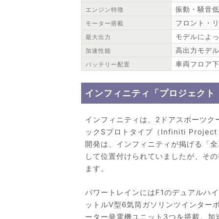
振動・騒音
エンジン特徴
フロント・
モーター搭載
モデルによっ
最大出力
高出力モデルは
加速性能
車両フロア
バッテリー配置
インフィニティ「プロジェクト
インフィニティは、2ドアスポーツク
ックSプロトタイプ（Infiniti Proje
開発は、インフィニティが掲げる「全
して位置付けられていましたが、その
ます。
パワートレインにはF1のデュアルハイ
ットルV型6気筒ガソリンツインター
ーター発電機ユニット3つを搭載。加