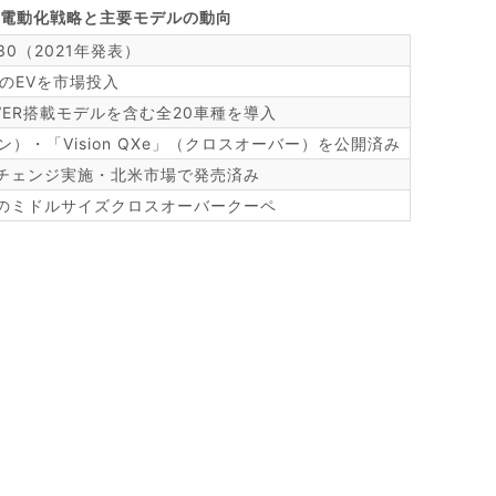
電動化戦略と主要モデルの動向
 2030（2021年発表）
種のEVを市場投入
OWER搭載モデルを含む全20車種を導入
セダン）・「Vision QXe」（クロスオーバー）を公開済み
ルチェンジ実施・北米市場で発売済み
定のミドルサイズクロスオーバークーペ