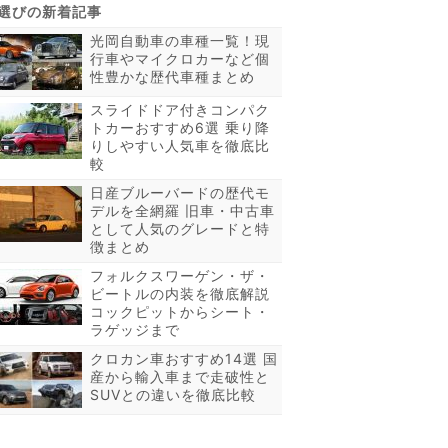
光岡自動車の車種一覧！現
行車やマイクロカーなど個
性豊かな歴代車種まとめ
スライドドア付きコンパク
トカーおすすめ6選 乗り降
りしやすい人気車を徹底比
較
日産ブルーバードの歴代モ
デルを全網羅 旧車・中古車
として人気のグレードと特
徴まとめ
フォルクスワーゲン・ザ・
ビートルの内装を徹底解説
コックピットからシート・
ラゲッジまで
クロカン車おすすめ14選 国
産から輸入車まで走破性と
SUVとの違いを徹底比較