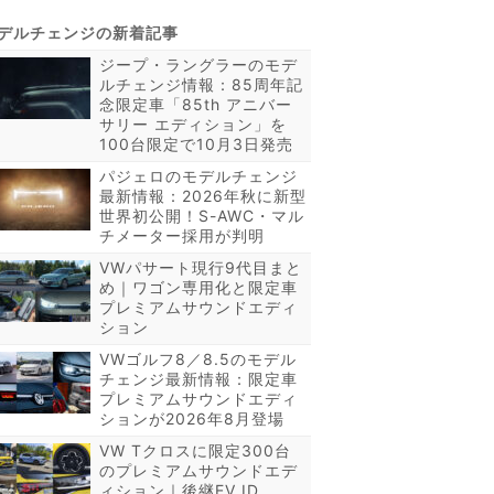
ジープ・ラングラーのモデ
ルチェンジ情報：85周年記
念限定車「85th アニバー
サリー エディション」を
100台限定で10月3日発売
パジェロのモデルチェンジ
最新情報：2026年秋に新型
世界初公開！S-AWC・マル
チメーター採用が判明
VWパサート現行9代目まと
め｜ワゴン専用化と限定車
プレミアムサウンドエディ
ション
VWゴルフ8／8.5のモデル
チェンジ最新情報：限定車
プレミアムサウンドエディ
ションが2026年8月登場
VW Tクロスに限定300台
のプレミアムサウンドエデ
ィション｜後継EV ID.