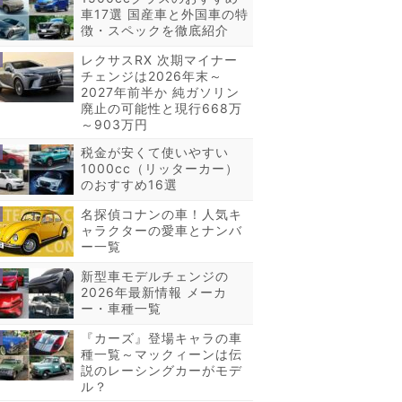
車17選 国産車と外国車の特
徴・スペックを徹底紹介
レクサスRX 次期マイナー
チェンジは2026年末～
2027年前半か 純ガソリン
廃止の可能性と現行668万
～903万円
税金が安くて使いやすい
1000cc（リッターカー）
のおすすめ16選
名探偵コナンの車！人気キ
ャラクターの愛車とナンバ
ー一覧
新型車モデルチェンジの
2026年最新情報 メーカ
ー・車種一覧
『カーズ』登場キャラの車
種一覧～マックィーンは伝
説のレーシングカーがモデ
ル？