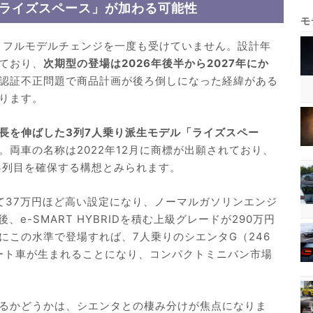
「ライズスペース」が加わる可能性
来、フルモデルチェンジを一度も受けていません。設計年
ており、
次期型の登場は2026年後半から2027年にか
認証不正問題で商品計画が後ろ倒しになった経緯がある
ります。
長を伸ばした3列7人乗り派生モデル「ライズスペー
。両車の名称は2022年12月に商標が出願されており、
て3列目を確保する構想とみられます。
て37万円ほど高い設定になり、ノーマルガソリンエンジ
e-SMART HYBRIDを積む上級グレードが290万円
にこの水準で登場すれば、7人乗りのシエンタG（246
シート車が生まれることになり、コンパクトミニバン市場
るかどうかは、シエンタとの棲み分けが焦点になりま