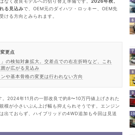
はなく改良モデルへの切り替え準備です。
2026年秋、
される見込み
で、OEM元のダイハツ・ロッキー、OEM先
受ける方向とみられます。
な変更点
ト」の検知対象拡大。交差点での右左折時など、これ
範囲が広がる見込み
インや基本骨格の変更は行われない方向
。2024年11月の一部改良で約8〜10万円値上げされた
規模が小さいぶん上げ幅も抑えられそうです。エンジン
は出ておらず、ハイブリッドの4WD追加も今回は見送