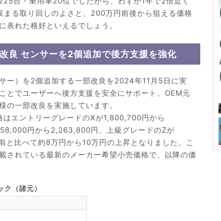
,225台・乗用車20位でしたから、わずか1年で2倍近く
収まる取り回しのよさと、200万円前後から狙える価格
に表れた格好といえるでしょう。
部改良 センサーを2個追加で後方支援を強化
ー）を2個追加する一部改良を2024年11月5日に実
ことでユーザーへ後方支援を安全にサポート。OEM元
様の一部改良を実施しています。
はエントリーグレードのXが1,800,700円から
958,000円から2,263,800円、上級グレードのZが
0円。改良前と比べて約8万円から10万円の上昇となりました。こ
載されている最新のメーカー希望小売価格で、以降の価
ック（諸元）