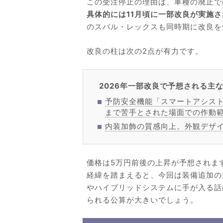
この受注停止の理由は、車種の廃止で
具体的には11月頃に一部改良が実施
のスバル・レックスも同時期に改良を
改良の柱は次の2点が有力です。
2026年一部改良で予想される主
予防安全機能「スマートアシス
まで苦手とされた場面での作動
内装加飾の質感向上。外観デザ
価格は5万円前後の上昇が予想されます
経緯を踏まえると、今回は装備追加の
やハイブリッドシステムに手が入る話
られる公算が大きいでしょう。