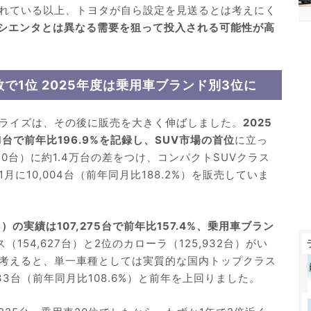
れている以上、トヨタが自ら設定を見送るとは考えにく
、シエンタとは異なる需要を狙って投入される可能性が高
数で1位 2025年度は乗用車ブランド別3位に
ライズは、その後に販売を大きく伸ばしました。
2025
1台で前年比196.9%を記録し、SUV市場の首位
に立っ
10台）に約1.4万台の差をつけ、コンパクトSUVクラス
月に10,004台（前年同月比188.2%）を販売していま
月）の実績は107,275台で前年比157.4%、乗用車ブラン
（154,627台）と2位のカローラ（125,932台）がい
考えると、単一車種としては実質的な国内トップクラス
633台（前年同月比108.6%）と前年を上回りました。