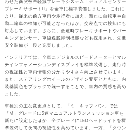
わせた衝突被害軽減ブレーキシステム「デュアルセンサー
ブレーキサポートII」を全車に標準装備しました。これに
より、従来の前方車両や歩行者に加え、新たに自転車や自
動二輪車の検知が可能となったほか、交差点での検知にも
対応しています。さらに、低速時ブレーキサポートやパー
キングセンサー、車線逸脱抑制機能なども採用され、先進
安全装備が一段と充実しました。
インテリアでは、全車にデジタルスピードメーターとマル
チインフォメーションディスプレイを標準装備し、走行時
の視認性と車両情報の分かりやすさを向上させています。
また、ステアリングホイールのデザイン変更とともに、内
装基調色をブラックで統一することで、室内の質感を高め
ました。
車種別の主な変更点として、「ミニキャブ バン」では
「M」グレードに5速マニュアルトランスミッション車を
新たに設定したほか、全グレードにLEDヘッドライトを標
準装備して夜間の視認性を高めています。一方、「タウン