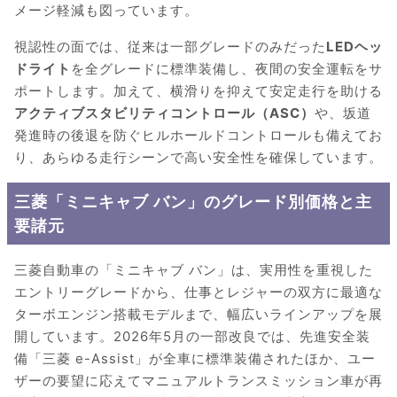
メージ軽減も図っています。
視認性の面では、従来は一部グレードのみだった
LEDヘッ
ドライト
を全グレードに標準装備し、夜間の安全運転をサ
ポートします。加えて、横滑りを抑えて安定走行を助ける
アクティブスタビリティコントロール（ASC）
や、坂道
発進時の後退を防ぐヒルホールドコントロールも備えてお
り、あらゆる走行シーンで高い安全性を確保しています。
三菱「ミニキャブ バン」のグレード別価格と主
要諸元
三菱自動車の「ミニキャブ バン」は、実用性を重視した
エントリーグレードから、仕事とレジャーの双方に最適な
ターボエンジン搭載モデルまで、幅広いラインアップを展
開しています。2026年5月の一部改良では、先進安全装
備「三菱 e-Assist」が全車に標準装備されたほか、ユー
ザーの要望に応えてマニュアルトランスミッション車が再