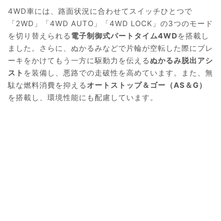
4WD車には、路面状況に合わせてスイッチひとつで
「2WD」「4WD AUTO」「4WD LOCK」の3つのモード
を切り替えられる
電子制御式パートタイム4WD
を搭載し
ました。さらに、ぬかるみなどで片輪が空転した際にブレ
ーキをかけてもう一方に駆動力を伝える
ぬかるみ脱出アシ
スト
を装備し、悪路での走破性を高めています。また、無
駄な燃料消費を抑える
オートストップ＆ゴー（AS＆G）
を搭載し、環境性能にも配慮しています。