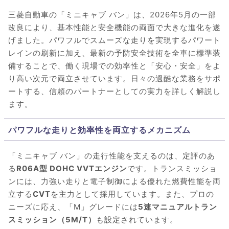
三菱自動車の「ミニキャブ バン」は、2026年5月の一部
改良により、基本性能と安全機能の両面で大きな進化を遂
げました。パワフルでスムーズな走りを実現するパワート
レインの刷新に加え、最新の予防安全技術を全車に標準装
備することで、働く現場での効率性と「安心・安全」をよ
り高い次元で両立させています。日々の過酷な業務をサポ
ートする、信頼のパートナーとしての実力を詳しく解説し
ます。
パワフルな走りと効率性を両立するメカニズム
「ミニキャブ バン」の走行性能を支えるのは、定評のあ
る
R06A型 DOHC VVTエンジン
です。トランスミッショ
ンには、力強い走りと電子制御による優れた燃費性能を両
立する
CVT
を主力として採用しています。また、プロの
ニーズに応え、「M」グレードには
5速マニュアルトラン
スミッション（5M/T）
も設定されています。