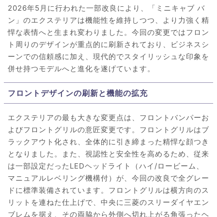
2026年5月に行われた一部改良により、「ミニキャブ バ
ン」のエクステリアは機能性を維持しつつ、より力強く精
悍な表情へと生まれ変わりました。今回の変更ではフロン
ト周りのデザインが重点的に刷新されており、ビジネスシ
ーンでの信頼感に加え、現代的でスタイリッシュな印象を
併せ持つモデルへと進化を遂げています。
フロントデザインの刷新と機能の拡充
エクステリアの最も大きな変更点は、フロントバンパーお
よびフロントグリルの意匠変更です。フロントグリルはブ
ラックアウト化され、全体的に引き締まった精悍な顔つき
となりました。また、視認性と安全性を高めるため、従来
は一部設定だったLEDヘッドライト（ハイ/ロービーム、
マニュアルレベリング機構付）が、今回の改良で全グレー
ドに標準装備されています。フロントグリルは横方向のス
リットを連ねた仕上げで、中央に三菱のスリーダイヤエン
ブレムを据え、その両脇から外側へ切れ上がる角張ったヘ