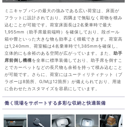
ミニキャブ バンの最大の強みである広い荷室は、床面が
フラットに設計されており、四隅まで無駄なく荷物を積み
込むことが可能です。荷室床面長は2名乗車時で最大
1,955mm（助手席最前端時）を確保しており、段ボール
箱や畳といった大きな物も効率よく積載できます。荷室高
は1,240mm、荷室幅は4名乗車時で1,385mmを確保し、
立体的にも余裕のある空間が広がっています。また、
助手
席前倒し機構
を全車に標準装備しており、助手席を倒すこ
とでカーペットなどの長尺物も余裕を持って積み込むこと
が可能です。さらに、荷室にはユーティリティナット（ブ
ラボーは8箇所、G/Mは12箇所）が備えられており、用途
に合わせたカスタマイズを容易にしています。
働く現場をサポートする多彩な収納と快適装備