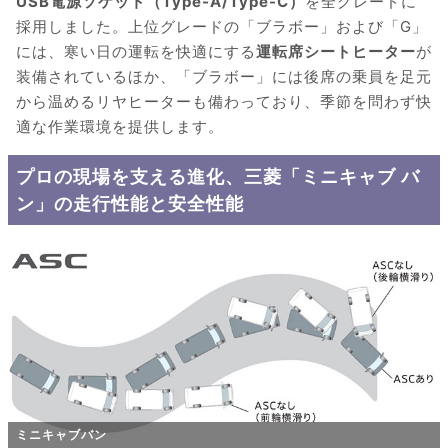
USB電源ソケット（Type-A/Type-C）
を全グレードに
採用しました。上位グレードの「ブラボー」および「G」
には、寒い日の運転を快適にする
運転席シートヒーター
が
装備されているほか、「ブラボー」には後席の乗員を足元
から温めるリヤヒーターも備わっており、季節を問わず快
適な作業環境を提供します。
プロの現場を支える進化、三菱「ミニキャブ バ
ン」の走行性能と安全性能
ミニキャブバン