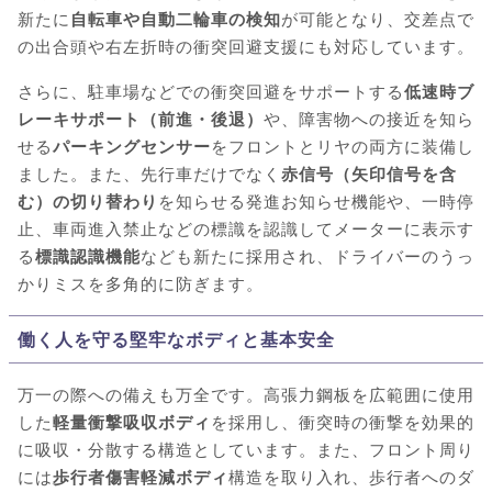
新たに
自転車や自動二輪車の検知
が可能となり、交差点で
の出合頭や右左折時の衝突回避支援にも対応しています。
さらに、駐車場などでの衝突回避をサポートする
低速時ブ
レーキサポート（前進・後退）
や、障害物への接近を知ら
せる
パーキングセンサー
をフロントとリヤの両方に装備し
ました。また、先行車だけでなく
赤信号（矢印信号を含
む）の切り替わり
を知らせる発進お知らせ機能や、一時停
止、車両進入禁止などの標識を認識してメーターに表示す
る
標識認識機能
なども新たに採用され、ドライバーのうっ
かりミスを多角的に防ぎます。
働く人を守る堅牢なボディと基本安全
万一の際への備えも万全です。高張力鋼板を広範囲に使用
した
軽量衝撃吸収ボディ
を採用し、衝突時の衝撃を効果的
に吸収・分散する構造としています。また、フロント周り
には
歩行者傷害軽減ボディ
構造を取り入れ、歩行者へのダ