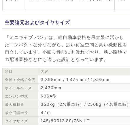
主要諸元およびタイヤサイズ
「ミニキャブ バン」は、軽自動車規格を最大限に活かし
たコンパクトな外寸ながら、広い荷室空間と高い機動性を
両立しています。小回り性能にも優れており、狭い路地で
の配送業務などにも適した設計となっています。
項目
内容
3,395mm / 1,475mm / 1,895mm
全長 / 全幅 / 全高
2,430mm
ホイールベース
R06A型
エンジン型式
350kg（2名乗車時）/ 250kg（4名乗車時）
最大積載量
4.1m
最小回転半径
145/80R12 80/78N LT
タイヤサイズ