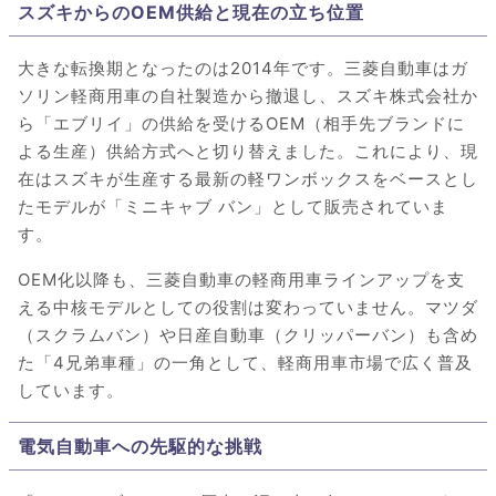
スズキからのOEM供給と現在の立ち位置
大きな転換期となったのは2014年です。三菱自動車はガ
ソリン軽商用車の自社製造から撤退し、スズキ株式会社か
ら「エブリイ」の供給を受けるOEM（相手先ブランドに
よる生産）供給方式へと切り替えました。これにより、現
在はスズキが生産する最新の軽ワンボックスをベースとし
たモデルが「ミニキャブ バン」として販売されていま
す。
OEM化以降も、三菱自動車の軽商用車ラインアップを支
える中核モデルとしての役割は変わっていません。マツダ
（スクラムバン）や日産自動車（クリッパーバン）も含め
た「4兄弟車種」の一角として、軽商用車市場で広く普及
しています。
電気自動車への先駆的な挑戦