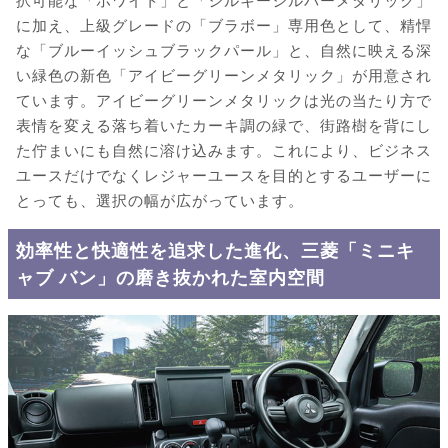
択可能な「ホワイト」と「シルキーシルバーメタリック」
に加え、上級グレードの「ブラボー」専用色として、精悍
な「ブルーイッシュブラックパール」と、自然に映える深
い緑色の新色「アイビーグリーンメタリック」が用意され
ています。アイビーグリーンメタリックは光の当たり方で
表情を変える落ち着いたカーキ調の緑で、街路樹を背にし
た佇まいにも自然に溶け込みます。これにより、ビジネス
ユースだけでなくレジャーユースを目的とするユーザーに
とっても、選択の幅が広がっています。
効率性と快適性を追求した進化、三菱「ミニキ
ャブ バン」の磨き抜かれた室内空間