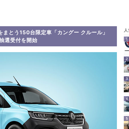
まとう150台限定車「カングー クルール」
の抽選受付を開始