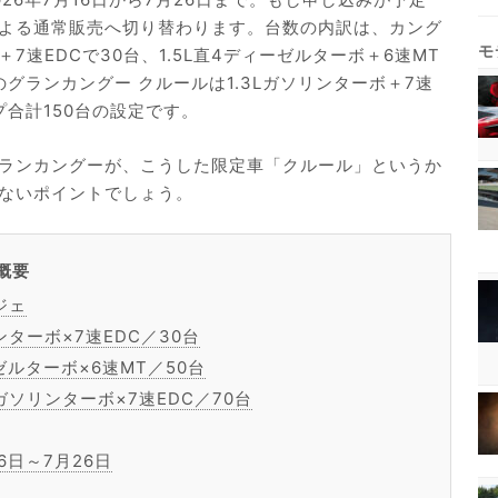
よる通常販売へ切り替わります。台数の内訳は、カング
＋7速EDCで30台、1.5L直4ディーゼルターボ＋6速MT
のグランカングー クルールは1.3Lガソリンターボ＋7速
プ合計150台の設定です。
ランカングーが、こうした限定車「クルール」というか
ないポイントでしょう。
概要
ジェ
ンターボ×7速EDC／30台
ゼルターボ×6速MT／50台
ガソリンターボ×7速EDC／70台
6日～7月26日