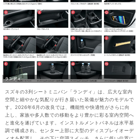
ランディ
スズキの3列シートミニバン「ランディ」は、広大な室内
空間と細やかな気配りが行き届いた装備が魅力のモデルで
す。2026年6月の改良では、機能性や快適性がさらに向
上し、家族や多人数での移動をより豊かに彩る室内空間へ
と進化を遂げています。インストルメントパネルは水平基
調で構成され、センター上部に大型のディスプレイオーデ
ィオを配置し、その下に空調スイッチ、さらに低い位置に