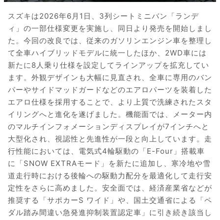
スズキは2026年6月1日、3列シートミニバン「ランデ
ィ」の一部仕様変更を実施し、同日より発売を開始しまし
た。今回の改良では、従来のガソリンエンジン車を整理し
て全車ハイブリッドモデルに統一したほか、2WD車には
新たに8人乗り仕様を設定してラインアップを拡充してい
ます。外観デザインも大幅に見直され、全車に専用のバン
パーやサイドマッドガードなどのエアロパーツを装着した
エアロ仕様を採用することで、より上質で洗練されたスタ
イリングへと進化を遂げました。機能面では、メーター内
のマルチインフォメーションディスプレイが7インチへと
大型化され、視認性と先進性が一段と向上しています。走
行性能においては、電気式4輪駆動の「E-Four」搭載車
に「SNOW EXTRAモード」を新たに追加し、寒冷地や雪
道走行時における後輪への駆動力配分を最適化して走行安
定性をさらに高めました。安全面では、経済産業省などが
推奨する「サポカーS ワイド」や、国土交通省による「ペ
ダル踏み間違い急発進抑制装置認定車」に引き続き該当し