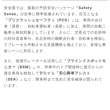
安全面では、最新の予防安全パッケージ
「Safety
Sense」
が全車に標準装備されています。目玉となる
「プリクラッシュセーフティ（PCS）」
は、車両や歩行
者（昼夜）、自転車運転者（昼夜）に加え、昼間の自動二
輪車も検知対象としています。さらに、交差点での右折時
の対向直進車や、右左折時の横断歩行者・自転車を検知し
てブレーキを作動させる支援機能も備えており、多様な事
故シーンに対応します。
また、後側方レーダーを活用した
「ブラインドスポットモ
ニター（BSM）」
や、停車中のドア開放時に後方からの
接近車両を検知して警告する
「安心降車アシスト
（SEA）」
など、降車時まで含めた安全確保が図られて
います。