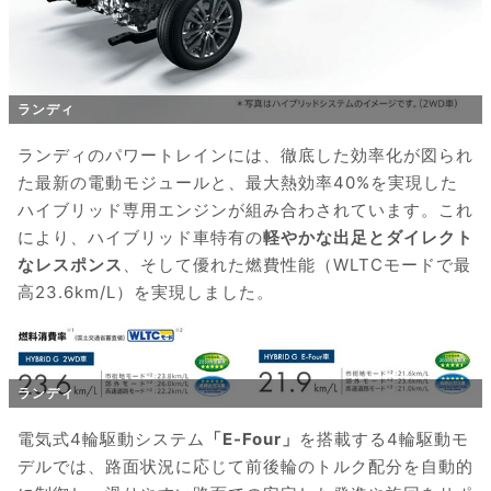
ランディ
ランディのパワートレインには、徹底した効率化が図られ
た最新の電動モジュールと、最大熱効率40%を実現した
ハイブリッド専用エンジンが組み合わされています。これ
により、ハイブリッド車特有の
軽やかな出足とダイレクト
なレスポンス
、そして優れた燃費性能（WLTCモードで最
高23.6km/L）を実現しました。
ランディ
電気式4輪駆動システム
「E-Four」
を搭載する4輪駆動モ
デルでは、路面状況に応じて前後輪のトルク配分を自動的