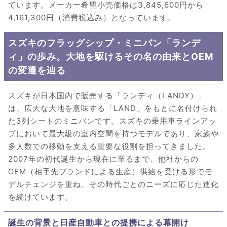
ています。メーカー希望小売価格は3,845,600円から
4,161,300円（消費税込み）となっています。
スズキのフラッグシップ・ミニバン「ランデ
ィ」の歩み。大地を駆けるその名の由来とOEM
の変遷を辿る
スズキが日本国内で販売する「ランディ（LANDY）」
は、広大な大地を意味する「LAND」をもとに名付けられ
た3列シートのミニバンです。スズキの乗用車ラインアッ
プにおいて最大級の室内空間を持つモデルであり、家族や
多人数での移動を支える重要な役割を担ってきました。
2007年の初代誕生から現在に至るまで、他社からの
OEM（相手先ブランドによる生産）供給を受ける形でモ
デルチェンジを重ね、その時代ごとのニーズに応じた進化
を続けています。
誕生の背景と日産自動車との提携による幕開け