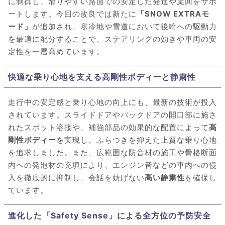
に制御し、滑りやすい路面での安定した発進や旋回をサポ
ートします。今回の改良では新たに
「SNOW EXTRAモ
ード」
が追加され、寒冷地や雪道において後輪への駆動力
を最適に配分することで、ステアリングの効きや車両の安
定性を一層高めています。
快適な乗り心地を支える高剛性ボディーと静粛性
走行中の安定感と乗り心地の向上にも、最新の技術が投入
されています。スライドドアやバックドアの開口部に施さ
れたスポット溶接や、補強部品の効果的な配置によって
高
剛性ボディー
を実現し、ふらつきを抑えた上質な乗り心地
を追求しました。また、広範囲な防音材の施工や骨格断面
内への発泡材の充填により、エンジン音などの車内への侵
入を徹底的に抑制し、会話を妨げない
高い静粛性
を確保し
ています。
進化した「Safety Sense」による全方位の予防安全