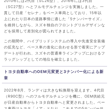
2010年には2代目（SC26型）、2016年には3代目
（SC27型）へとフルモデルチェンジを実施しました。一
貫して日産「セレナ」をベース車両としており、15年以
上にわたり日本の道路事情に適した「5ナンバーサイズ」
を維持しながら、スズキ独自のフロントグリルデザインな
どを採用して差別化が図られてきました。
この期間中、ハイブリッドシステムの導入や先進安全装備
の拡充など、ベース車の進化に合わせる形で着実にアップ
デートが行われ、スズキの普通車ラインアップにおけるフ
ラッグシップとしての地位を確立しました。
トヨタ自動車へのOEM元変更と3ナンバー化による新
章
2022年8月、ランディは大きな転換期を迎えます。4代目
（R90C型）へのフルモデルチェンジを機に、OEM供給元
が日産自動車からトヨタ自動車へと変更されました。ベー
ス車両はトヨタ「ノア」となり、これまでの5ナンバーサ