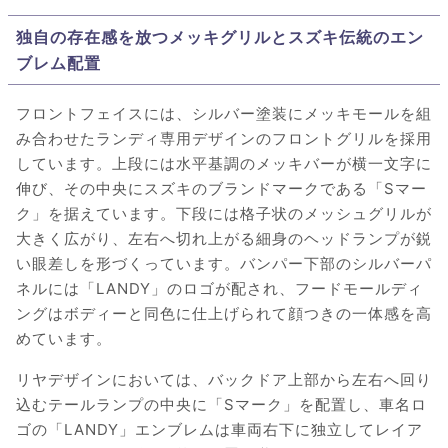
独自の存在感を放つメッキグリルとスズキ伝統のエン
ブレム配置
フロントフェイスには、シルバー塗装にメッキモールを組
み合わせたランディ専用デザインのフロントグリルを採用
しています。上段には水平基調のメッキバーが横一文字に
伸び、その中央にスズキのブランドマークである「Sマー
ク」を据えています。下段には格子状のメッシュグリルが
大きく広がり、左右へ切れ上がる細身のヘッドランプが鋭
い眼差しを形づくっています。バンパー下部のシルバーパ
ネルには「LANDY」のロゴが配され、フードモールディ
ングはボディーと同色に仕上げられて顔つきの一体感を高
めています。
リヤデザインにおいては、バックドア上部から左右へ回り
込むテールランプの中央に「Sマーク」を配置し、車名ロ
ゴの「LANDY」エンブレムは車両右下に独立してレイア