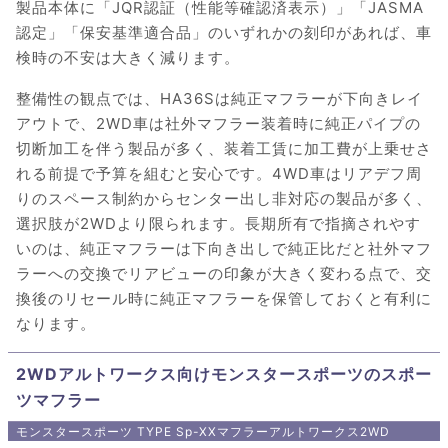
製品本体に「JQR認証（性能等確認済表示）」「JASMA
認定」「保安基準適合品」のいずれかの刻印があれば、車
検時の不安は大きく減ります。
整備性の観点では、HA36Sは純正マフラーが下向きレイ
アウトで、2WD車は社外マフラー装着時に純正パイプの
切断加工を伴う製品が多く、装着工賃に加工費が上乗せさ
れる前提で予算を組むと安心です。4WD車はリアデフ周
りのスペース制約からセンター出し非対応の製品が多く、
選択肢が2WDより限られます。長期所有で指摘されやす
いのは、純正マフラーは下向き出しで純正比だと社外マフ
ラーへの交換でリアビューの印象が大きく変わる点で、交
換後のリセール時に純正マフラーを保管しておくと有利に
なります。
2WDアルトワークス向けモンスタースポーツのスポー
ツマフラー
モンスタースポーツ TYPE Sp-XXマフラーアルトワークス2WD