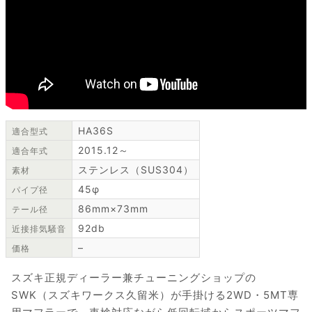
HA36S
適合型式
2015.12～
適合年式
ステンレス（SUS304）
素材
45φ
パイプ径
86mm×73mm
テール径
92db
近接排気騒音
–
価格
スズキ正規ディーラー兼チューニングショップの
SWK（スズキワークス久留米）が手掛ける2WD・5MT専