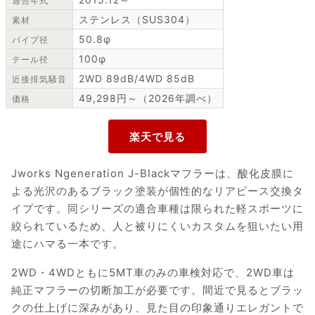
適合年式
ステンレス（SUS304）
素材
50.8φ
パイプ径
100φ
テール径
2WD 89dB/4WD 85dB
近接排気騒音
49,298円～（2026年調べ）
価格
Jworks Ngeneration J-Blackマフラーは、酸化皮膜に
よる光沢のあるブラック塗装が個性的なリアピース交換タ
イプです。同シリーズの適合車種は限られた軽スポーツに
絞られているため、人と被りにくいカスタムを狙いたい用
途にハマる一本です。
2WD・4WDともに5MT車のみの車検対応で、2WD車は
純正マフラーの切断加工が必要です。間近で見るとブラッ
クの仕上げに深みがあり、見た目の印象通りエレガントで