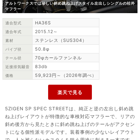
アルトワークスでは珍しい斜め跳ね上げスタイル左出しシングルの社外
マフラー
HA36S
適合型式
2015.12～
適合年式
ステンレス（SUS304）
素材
50.8φ
パイプ径
70φカールファンネル
テール径
83db
近接排気騒音
59,923円～（2026年調べ）
価格
5ZIGEN SP SPEC STREETは、純正と逆の左出し斜め跳
ね上げレイアウトが特徴的な車検対応マフラーで、リアの
斜め後方から見たときに斜め跳ね上げのテールがアクセン
トになる個性派モデルです。装着事例の少ないレイアウト
で、人と被らないカスタムを狙う用途に刺さる一本です。