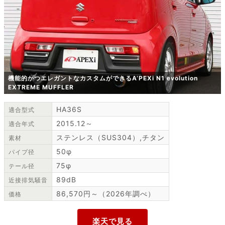
機能的かつエレガントなカスタムができるA’PEXi N1 evolution
EXTREME MUFFLER
HA36S
適合型式
2015.12～
適合年式
ステンレス（SUS304）,チタン
素材
50φ
パイプ径
75φ
テール径
89dB
近接排気騒音
86,570円～（2026年調べ）
価格