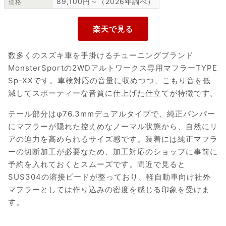
89,100円～（2026年調べ）
価格
数多くのスズキ車を手掛けるチューニングブランド
MonsterSportの2WDアルトワークス専用マフラーTYPE
Sp-XXです。車検対応の音量に収めつつ、こもり音を低
減してスポーティーな音質に仕上げた仕立てが特徴です。
テール部分はφ76.3mmデュアルタイプで、純正バンパー
にマフラーが隠れた控えめなノーマル状態から、自然にリ
アの迫力を高められるサイズ感です。装着には純正マフラ
ーの切断加工が必要なため、加工対応のショップに事前に
予約を入れておくとスムーズです。間近で見ると
SUS304の溶接ビードが整っており、軽自動車向け社外
マフラーとしては作り込みの密度を感じる印象を受けま
す。