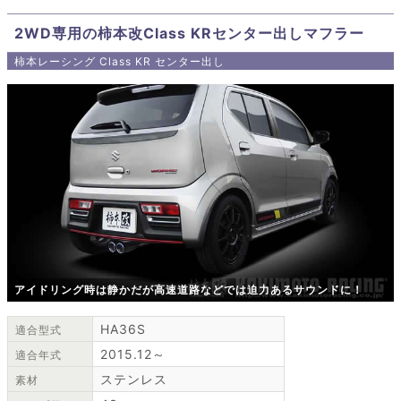
2WD専用の柿本改Class KRセンター出しマフラー
柿本レーシング Class KR センター出し
アイドリング時は静かだが高速道路などでは迫力あるサウンドに！
HA36S
適合型式
2015.12～
適合年式
ステンレス
素材