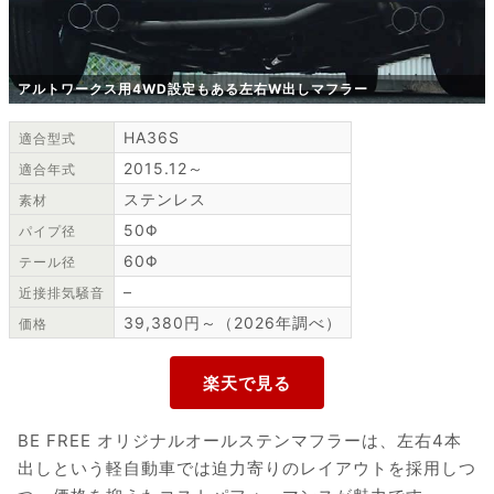
アルトワークス用4WD設定もある左右W出しマフラー
HA36S
適合型式
2015.12～
適合年式
ステンレス
素材
50Φ
パイプ径
60Φ
テール径
–
近接排気騒音
39,380円～（2026年調べ）
価格
BE FREE オリジナルオールステンマフラーは、左右4本
出しという軽自動車では迫力寄りのレイアウトを採用しつ