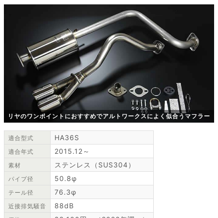
リヤのワンポイントにおすすめでアルトワークスによく似合うマフラー
HA36S
適合型式
2015.12～
適合年式
ステンレス（SUS304）
素材
50.8φ
パイプ径
76.3φ
テール径
88dB
近接排気騒音