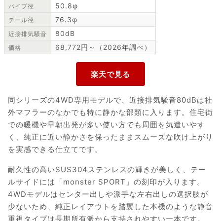
50.8φ
パイプ径
76.3φ
テール径
80dB
近接排気騒音
68,772円～（2026年調べ）
価格
同シリーズの4WD専用モデルで、近接排気騒音80dBは社
外マフラーのなかでも特に静かな部類に入ります。住宅街
での暖機や早朝出発が多い使い方でも周囲を気遣いやす
く、純正に近い静かさを保ったままスムーズな吹け上がり
を実感できる仕立てです。
耐久性の高いSUS304ステンレスの輝きが美しく、テー
ルサイドには「monster SPORT」の刻印が入ります。
4WDモデルはセンター出しや派手な左右出しの選択肢が
少ないため、純正レイアウトを踏襲した本機のような静音
重視タイプは長期所有派から支持されやすい一本です。