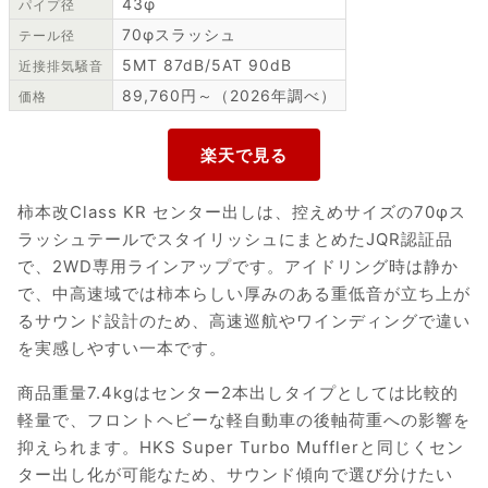
43φ
パイプ径
70φスラッシュ
テール径
5MT 87dB/5AT 90dB
近接排気騒音
89,760円～（2026年調べ）
価格
柿本改Class KR センター出しは、控えめサイズの70φス
ラッシュテールでスタイリッシュにまとめたJQR認証品
で、2WD専用ラインアップです。アイドリング時は静か
で、中高速域では柿本らしい厚みのある重低音が立ち上が
るサウンド設計のため、高速巡航やワインディングで違い
を実感しやすい一本です。
商品重量7.4kgはセンター2本出しタイプとしては比較的
軽量で、フロントヘビーな軽自動車の後軸荷重への影響を
抑えられます。HKS Super Turbo Mufflerと同じくセン
ター出し化が可能なため、サウンド傾向で選び分けたい