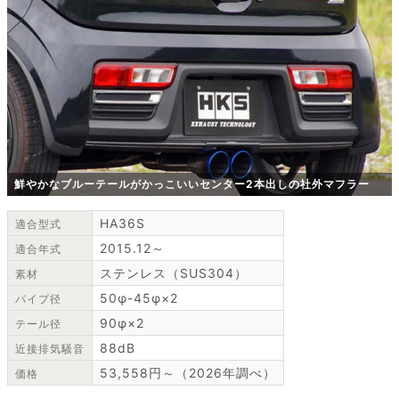
鮮やかなブルーテールがかっこいいセンター2本出しの社外マフラー
HA36S
適合型式
2015.12～
適合年式
ステンレス（SUS304）
素材
50φ-45φ×2
パイプ径
90φ×2
テール径
88dB
近接排気騒音
53,558円～（2026年調べ）
価格