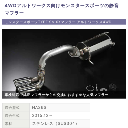
4WDアルトワークス向けモンスタースポーツの静音
マフラー
モンスタースポーツTYPE Sp-XXマフラー アルトワークス4WD
車検対応で純正マフラーからの交換におすすめな人気マフラー
HA36S
適合型式
2015.12～
適合年式
ステンレス（SUS304）
素材