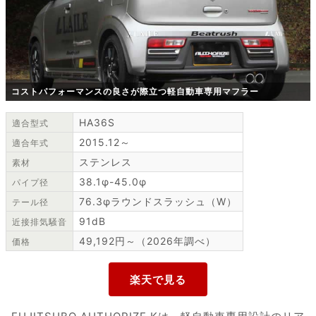
コストパフォーマンスの良さが際立つ軽自動車専用マフラー
HA36S
適合型式
2015.12～
適合年式
ステンレス
素材
38.1φ-45.0φ
パイプ径
76.3φラウンドスラッシュ（W）
テール径
91dB
近接排気騒音
49,192円～（2026年調べ）
価格