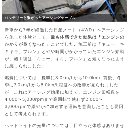
バッテリーと繋がったアーシングケーブル
新車から7年が経過した日産ノート（4WD）へアーシング
を施した体験として、
最も体感できた効果は「エンジンの
かかりが良くなった」ことでした。
施工前は「キュー、キ
キキキ、ブルン」とやや時間がかかっていたエンジン始動
が、施工後は「キュー、キキ、ブルン」と短くなったよう
に感じられました。
燃費については、夏季に8.0km/Lから10.0km/L前後、冬
季に7.0km/Lから8.0km/L程度への改善が見られました
が、これはアーシング効果に加えて、エンジン回転数を
4,000〜5,000rpmまで高回転で使わず2,000〜
3,000rpmで緩やかに加速する運転を意識したことも要因
として考えられます。
ヘッドライトの光量については、目立った体感はありませ