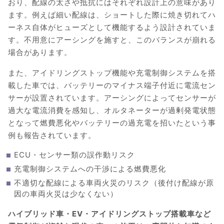
おり、配線の太さや抵抗にはそれぞれ設計上の意味があり
ます。例えば細い配線は、ショートした際に焼き切れてハ
ーネス自体がヒューズとして機能するよう設計されていま
す。不用意にアーシングを施すと、このバランスが崩れる
場合があります。
また、アイドリングストップ機能や充電制御システムを搭
載した車では、バッテリーのマイナス端子付近に電流セン
サーが設置されています。アーシングによってセンサーが
過大な電流消費を感知し、オルタネーターが過剰発電状態
となって燃費悪化やバッテリーの過充電を招いたという事
例も報告されています。
ECU・センサー類の誤作動リスク
充電制御システムへの干渉による燃費悪化
不適切な配線による車両火災のリスク（後付け配線が原
因の車両火災は少なくない）
ハイブリッド車・EV・アイドリングストップ搭載車など