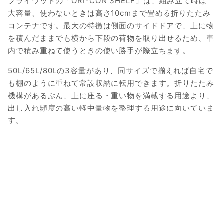
プライウッドの「ORI-CON SHELF」は、組み立て時は
大容量、使わないときは高さ10cmまで畳める折りたたみ
コンテナです。最大の特徴は側面のサイドドアで、上に物
を積んだままでも横から下段の荷物を取り出せるため、車
内で積み重ねて使うときの使い勝手が際立ちます。
50L/65L/80Lの3容量があり、同サイズで揃えれば自宅で
も棚のように重ねて常設収納に転用できます。折りたたみ
機構があるぶん、上に座る・重い物を満載する用途より、
出し入れ頻度の高い軽中量物を整理する用途に向いていま
す。