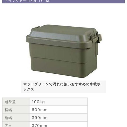
トランクカーゴ50L TC-50
マッドグリーンで汚れに強いおすすめの車載ボ
ックス
100kg
耐荷重
600mm
横幅
390mm
縦幅
370mm
高さ