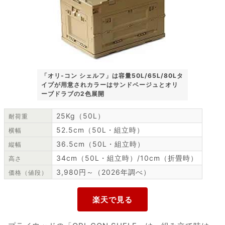
「オリ‐コン シェルフ」は容量50L/65L/80Lタ
イプが用意されカラーはサンドベージュとオリ
ーブドラブの2色展開
25Kg（50L）
耐荷重
52.5cm（50L・組立時）
横幅
36.5cm（50L・組立時）
縦幅
34cm（50L・組立時）/10cm（折畳時）
高さ
3,980円～（2026年調べ）
価格（値段）