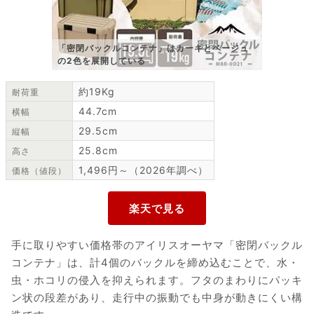
「密閉バックルコンテナ」はカーキとベージュ
の2色を展開している
約19Kg
耐荷重
44.7cm
横幅
29.5cm
縦幅
25.8cm
高さ
1,496円～（2026年調べ）
価格（値段）
手に取りやすい価格帯のアイリスオーヤマ「密閉バックル
コンテナ」は、計4個のバックルを締め込むことで、水・
虫・ホコリの侵入を抑えられます。フタのまわりにパッキ
ン状の段差があり、走行中の振動でも中身が動きにくい構