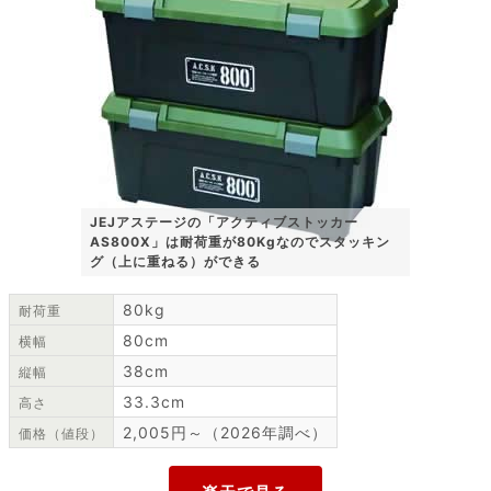
JEJアステージの「アクティブストッカー
AS800X」は耐荷重が80Kgなのでスタッキン
グ（上に重ねる）ができる
80kg
耐荷重
80cm
横幅
38cm
縦幅
33.3cm
高さ
2,005円～（2026年調べ）
価格（値段）