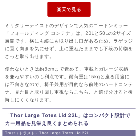
ミリタリーテイストのデザインで人気のゴードンミラー
「フォールディング コンテナ」は、20Lと50Lの2サイズ
展開です。横にも縦にも取り出し口があるため、ラゲッジ
に置く向きを気にせず、上に重ねたままでも下段の荷物を
さっと取り出せます。
使わないときは約8cmまで畳めて、車載とガレージ収納
を兼ねやすいのも利点です。耐荷重は15kgと座る用途に
は不向きなので、椅子兼用が目的なら前述のハードコンテ
ナ、見た目と取り回し重視ならこちら、と選び分けると後
悔しにくくなります。
「Thor Large Totes Lid 22L」はコンパクト設計で
カー用品を見栄え良くまとめられる
Trust（トラスト）Thor Large Totes Lid 22L