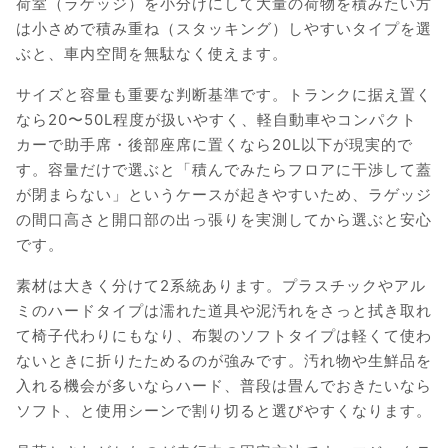
荷室（ラゲッジ）を小分けにして大量の荷物を積みたい方
は小さめで積み重ね（スタッキング）しやすいタイプを選
ぶと、車内空間を無駄なく使えます。
サイズと容量も重要な判断基準です。トランクに据え置く
なら20〜50L程度が扱いやすく、軽自動車やコンパクト
カーで助手席・後部座席に置くなら20L以下が現実的で
す。容量だけで選ぶと「積んでみたらフロアに干渉して蓋
が閉まらない」というケースが起きやすいため、ラゲッジ
の間口高さと開口部の出っ張りを実測してから選ぶと安心
です。
素材は大きく分けて2系統あります。プラスチックやアル
ミのハードタイプは濡れた道具や泥汚れをさっと拭き取れ
て椅子代わりにもなり、布製のソフトタイプは軽くて使わ
ないときに折りたためるのが強みです。汚れ物や生鮮品を
入れる機会が多いならハード、普段は畳んでおきたいなら
ソフト、と使用シーンで割り切ると選びやすくなります。