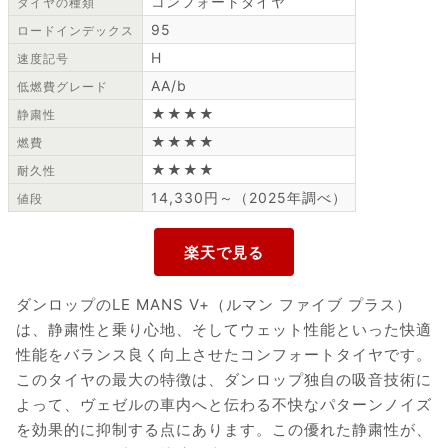
コンフォートタイヤ
タイヤの種類
95
ロードインデックス
H
速度記号
AA/b
低燃費グレード
★★★★
静粛性
★★★★
燃費
★★★★
耐久性
14,330円～（2025年調べ）
値段
ダンロップのLE MANS V+（ルマン ファイブ プラス）
は、静粛性と乗り心地、そしてウェット性能といった快適
性能をバランス良く向上させたコンフォートタイヤです。
このタイヤの最大の特徴は、ダンロップ独自の吸音技術に
よって、ヴェゼルの車内へと伝わる不快なパターンノイズ
を効果的に抑制する点にあります。この優れた静粛性が、