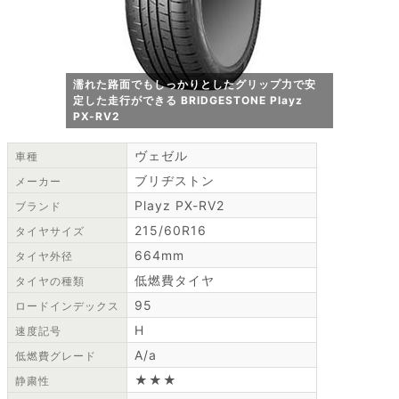
濡れた路面でもしっかりとしたグリップ力で安
定した走行ができる BRIDGESTONE Playz
PX-RV2
ヴェゼル
車種
ブリヂストン
メーカー
Playz PX-RV2
ブランド
215/60R16
タイヤサイズ
664mm
タイヤ外径
低燃費タイヤ
タイヤの種類
95
ロードインデックス
H
速度記号
A/a
低燃費グレード
★★★
静粛性