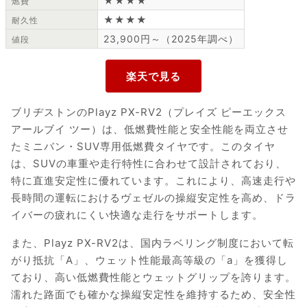
★★★★
燃費
★★★★
耐久性
23,900円～（2025年調べ）
値段
ブリヂストンのPlayz PX-RV2（プレイズ ピーエックス
アールブイ ツー）は、低燃費性能と安全性能を両立させ
たミニバン・SUV専用低燃費タイヤです。このタイヤ
は、SUVの車重や走行特性に合わせて設計されており、
特に直進安定性に優れています。これにより、高速走行や
長時間の運転におけるヴェゼルの操縦安定性を高め、ドラ
イバーの疲れにくい快適な走行をサポートします。
また、Playz PX-RV2は、国内ラベリング制度において転
がり抵抗「A」、ウェット性能最高等級の「a」を獲得し
ており、高い低燃費性能とウェットグリップを誇ります。
濡れた路面でも確かな操縦安定性を維持するため、安全性