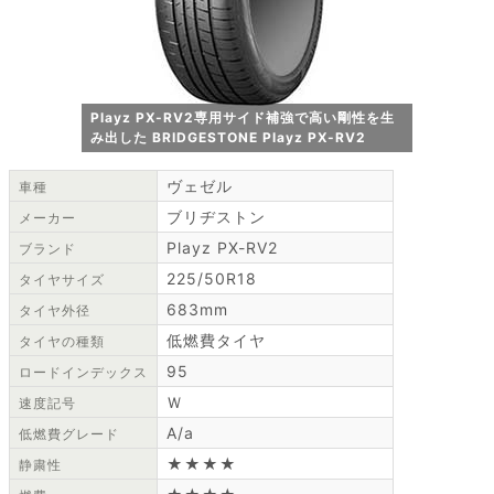
Playz PX-RV2専用サイド補強で高い剛性を生
み出した BRIDGESTONE Playz PX-RV2
ヴェゼル
車種
ブリヂストン
メーカー
Playz PX-RV2
ブランド
225/50R18
タイヤサイズ
683mm
タイヤ外径
低燃費タイヤ
タイヤの種類
95
ロードインデックス
Ｗ
速度記号
A/a
低燃費グレード
★★★★
静粛性