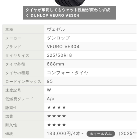
タイヤが摩耗してもウェット性能が変わらず続
く DUNLOP VEURO VE304
ヴェゼル
車種
ダンロップ
メーカー
VEURO VE304
ブランド
225/50R18
タイヤサイズ
688mm
タイヤ外径
コンフォートタイヤ
タイヤの種類
95
ロードインデックス
W
速度記号
A/a
低燃費グレード
★★★★
静粛性
★★★★
燃費
★★★★
耐久性
183,000円/4本～
（2025
値段
ホイール込み