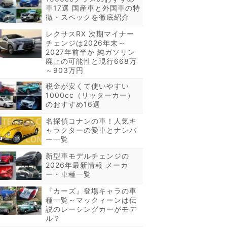
車17選 国産車と外国車の特
徴・スペックを徹底紹介
レクサスRX 次期マイナー
チェンジは2026年末～
2027年前半か 純ガソリン
廃止の可能性と現行668万
～903万円
税金が安くて使いやすい
1000cc（リッターカー）
のおすすめ16選
名探偵コナンの車！人気キ
ャラクターの愛車とナンバ
ー一覧
新型車モデルチェンジの
2026年最新情報 メーカ
ー・車種一覧
『カーズ』登場キャラの車
種一覧～マックィーンは伝
説のレーシングカーがモデ
ル？