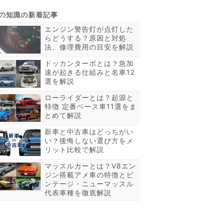
エンジン警告灯が点灯した
らどうする？原因と対処
法、修理費用の目安を解説
ドッカンターボとは？急加
速が起きる仕組みと名車12
選を解説
ローライダーとは？起源と
特徴 定番ベース車11選をま
とめて解説
新車と中古車はどっちがい
い？後悔しない選び方をメ
リット比較で解説
マッスルカーとは？V8エン
ジン搭載アメ車の特徴とビ
ンテージ・ニューマッスル
代表車種を徹底解説