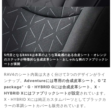
5代目となるRAV4は本革のような高級感のある合皮シート・オレンジ
のステッチが特徴的な合成皮革シート・おしゃれな柄のファブリックシ
ートが展開
RAV4のシート内装は大きく分けて3つのデザインがライ
ンナップ。
Adventureには専用の合成皮革シート、G “Z
package”・G・HYBRID Gには合成皮革シート、X・
HYBRID Xにはファブリックシートが設定
されています。
X・HYBRID Xには純正カスタムパーツとしてブラックカ
ラーの革調シートカバーも販売されています。