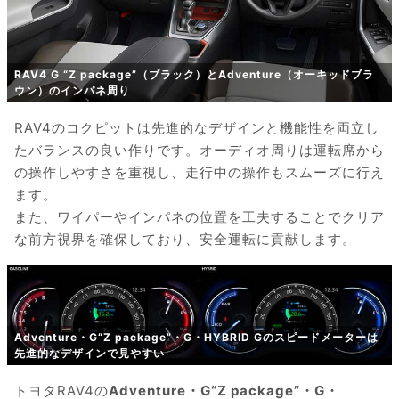
RAV4 G “Z package”（ブラック）とAdventure（オーキッドブラ
ウン）のインパネ周り
RAV4のコクピットは先進的なデザインと機能性を両立し
たバランスの良い作りです。オーディオ周りは運転席から
の操作しやすさを重視し、走行中の操作もスムーズに行え
ます。
また、ワイパーやインパネの位置を工夫することでクリア
な前方視界を確保しており、安全運転に貢献します。
Adventure・G“Z package”・G・HYBRID Gのスピードメーターは
先進的なデザインで見やすい
トヨタRAV4の
Adventure・G“Z package”・G・