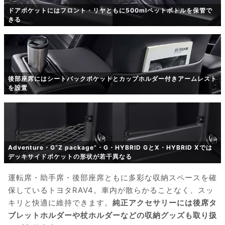
ドアポケットにはフロント・リヤともに500mlペットボトルを保管で
きる
後部座席にはシートバックポケットとカップホルダー付きアームレスト
を設置
Adventure・G“Z package”・G・HYBRID GとX・HYBRID Xでは
デッキサイドポケットの形状が若干異なる
運転席・助手席・後部座席ともに多彩な収納スペースを確
保しているトヨタRAV4。車内が散らかることなく、スッ
キリと快適に維持できます。
純正アクセサリーには後席タ
ブレットホルダーや杖ホルダーなどの収納グッズも取り扱