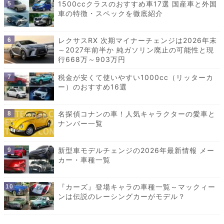
1500ccクラスのおすすめ車17選 国産車と外国
車の特徴・スペックを徹底紹介
レクサスRX 次期マイナーチェンジは2026年末
～2027年前半か 純ガソリン廃止の可能性と現
行668万～903万円
税金が安くて使いやすい1000cc（リッターカ
ー）のおすすめ16選
名探偵コナンの車！人気キャラクターの愛車と
ナンバー一覧
新型車モデルチェンジの2026年最新情報 メー
カー・車種一覧
『カーズ』登場キャラの車種一覧～マックィー
ンは伝説のレーシングカーがモデル？