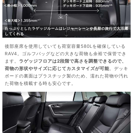
たっぷりとしたラゲッジルームはレジャーシーンや長期の旅行で大活躍
してくれる
後部座席を使用していても荷室容量580Lを確保している
RAV4。ゴルフバッグなどの大きな荷物も余裕で保管でき
ます。
ラゲッジフロアは2段階で高さを調整できるので、
荷物の形状やサイズに応じてカスタマイズが可能
。デッキ
ボードの裏面はプラスチック製のため、濡れた荷物や汚れ
た荷物を積載する時も安心です。