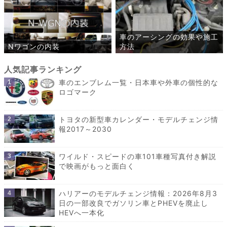
車のアーシングの効果や施工
Nワゴンの内装
方法
車のエンブレム一覧・日本車や外車の個性的な
ロゴマーク
トヨタの新型車カレンダー・モデルチェンジ情
報2017～2030
ワイルド・スピードの車101車種写真付き解説
で映画がもっと面白く
ハリアーのモデルチェンジ情報：2026年8月3
日の一部改良でガソリン車とPHEVを廃止し
HEVへ一本化