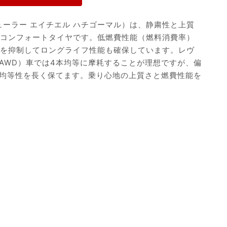
0（デューラー エイチエル ハチゴーマル）は、静粛性と上質
用コンフォートタイヤです。低燃費性能（燃料消費率）
耗を抑制してロングライフ性能も確保しています。レヴ
AWD）車では4本均等に摩耗することが理想ですが、偏
均等性を長く保てます。乗り心地の上質さと燃費性能を