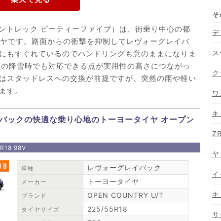
（グラントレック ピーティーファイブ）は、街乗り中心の都
デ
イヤです。路面からの衝撃を抑制してレヴォーグレイバ
ス
にもすぐれているのでハンドリングも意のままになりま
度の降雪時でも対応できる点が実用性の高さにつながっ
ク
はスタッドレスへの交換が前提ですが、突然の雨や軽い
ます。
ワ
キ
バックの快適な乗り心地のトーヨータイヤ オープン
Z
R18 98V
ヤ
レヴォーグレイバック
車種
イ
トーヨータイヤ
メーカー
キ
OPEN COUNTRY U/T
ブランド
225/55R18
タイヤサイズ
サ