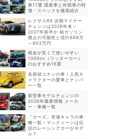
車17選 国産車と外国車の特
徴・スペックを徹底紹介
レクサスRX 次期マイナー
チェンジは2026年末～
2027年前半か 純ガソリン
廃止の可能性と現行668万
～903万円
税金が安くて使いやすい
1000cc（リッターカー）
のおすすめ16選
名探偵コナンの車！人気キ
ャラクターの愛車とナンバ
ー一覧
新型車モデルチェンジの
2026年最新情報 メーカ
ー・車種一覧
『カーズ』登場キャラの車
種一覧～マックィーンは伝
説のレーシングカーがモデ
ル？