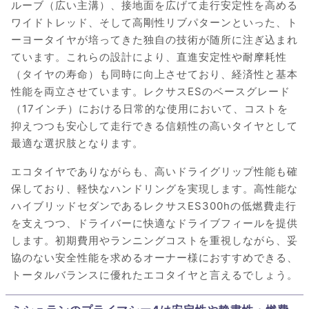
ルーブ（広い主溝）、接地面を広げて走行安定性を高める
ワイドトレッド、そして高剛性リブパターンといった、ト
ーヨータイヤが培ってきた独自の技術が随所に注ぎ込まれ
ています。これらの設計により、直進安定性や耐摩耗性
（タイヤの寿命）も同時に向上させており、経済性と基本
性能を両立させています。レクサスESのベースグレード
（17インチ）における日常的な使用において、コストを
抑えつつも安心して走行できる信頼性の高いタイヤとして
最適な選択肢となります。
エコタイヤでありながらも、高いドライグリップ性能も確
保しており、軽快なハンドリングを実現します。高性能な
ハイブリッドセダンであるレクサスES300hの低燃費走行
を支えつつ、ドライバーに快適なドライブフィールを提供
します。初期費用やランニングコストを重視しながら、妥
協のない安全性能を求めるオーナー様におすすめできる、
トータルバランスに優れたエコタイヤと言えるでしょう。