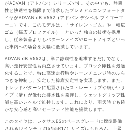
がADVAN（アドバン）シリーズです。その中でも、静粛
性と快適性を極限まで追求したプレミアムコンフォートタ
イヤがADVAN dB V552（アドバン デシベル ブイゴーゴ
ーニ）です。このモデルは、「サイレントゴム」や「幅広
ゴム（幅広プロファイル）」といった独自の技術を採用
し、従来製品よりもパターンノイズやロードノイズといっ
た車内への騒音を大幅に低減しています。
ADVAN dB V552は、単に静粛性を追求するだけでなく、
高い走行安定性も両立させています。ブロック剛性を最適
化することで、特に高速走行時やレーンチェンジ時のふら
つきを抑制し、安定した操縦安定性を実現します。また、
トレッドパターンに配置されたストレートリブや細かいサ
イプ（溝）が優れた排水性を発揮し、ウェットグリップ性
能を高いレベルで維持します。これにより、雨天時でも確
かな安心感と高いセーフティ性能を提供します。
このタイヤは、レクサスESのベースグレードに標準装備
される17インチ（215/55R17）サイズはもちろん、上級