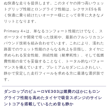
ぬ快適な走りを提供します。このタイヤの持つ高いウェッ
トグリップ性能とロングライフ性能は、レクサスESを長
く快適に乗り続けたいオーナー様にとって非常に大きなメ
リットとなります。
Primacy 4+は、単なるコンフォート性能だけでなく、ス
ポーツタイヤ開発で培った技術や、最新のフルシリカコン
パウンド技術を組み合わせています。これにより、濡れた
路面でのウェット性能のさらなる向上を目指し、タイヤに
求められる安全性能、持続性能（耐摩耗性）、そして低燃
費性能の全てを妥協することなく、トータル的なパフォー
マンスを備えています。プレミアムセダンにふさわしい、
静かで安定した走行フィールを求める方に最適な選択肢で
す。
ダンロップのビューロVE303は燃費のほかにもロン
グライフ性能を高めたタイヤで吸音スポンジのサイレ
ントコアを搭載しているため音も静か