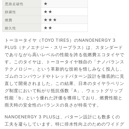
★
悪路走破性
★★
静粛性
★★★
燃費
★★
耐久性
トーヨータイヤ（TOYO TIRES）のNANOENERGY 3
PLUS（ナノエナジー・スリープラス）は、スタンダード
でありながら高いレベルの性能を誇る低燃費エコタイヤで
す。このタイヤは、トーヨータイヤ独自の「ナノバランス
テクノロジー」という革新的な技術を惜しみなく投入し、
ゴムのコンパウンドやトレッドパターン設計を徹底的に見
直して開発されました。この結果、日本のタイヤラベリン
グ制度において転がり抵抗係数「A」、ウェットグリップ
性能「b」という優れた評価を獲得しており、燃費性能と
雨天時の安全性のバランスの良さが特長です。
NANOENERGY 3 PLUSは、パターン設計にも数多くの
工夫を凝らしています。特に排水性向上のためのワイドグ