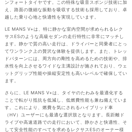
ンフォートタイヤです。この特殊な吸音スポンジ技術に加
え、路面の微細な振動を吸収する技術も採用しており、卓
越した乗り心地と快適性を実現しています。
LE MANS V+は、特に静かな室内空間が求められるレク
サスESのような高級セダンの走行特性に非常にマッチし
ます。静かで質の高い走行は、ドライバーと同乗者にとっ
てワンランク上の贅沢な体験を提供します。また、トレッ
ドパターンには、周方向の剛性を高めるための技術や、排
水性を向上させるワイドな主溝設計が施されており、ウェ
ットグリップ性能や操縦安定性も高いレベルで確保してい
ます。
さらに、LE MANS V+は、タイヤのたわみを最適化する
ことで転がり抵抗を低減し、低燃費性能も兼ね備えていま
す。これにより、燃費を気にされるハイブリッド車
（HV）ユーザーにも最適な選択肢となります。長距離ド
ライブや高速道路での走行において、静かさと快適性、そ
して安全性能のすべてを求めるレクサスESのオーナー様