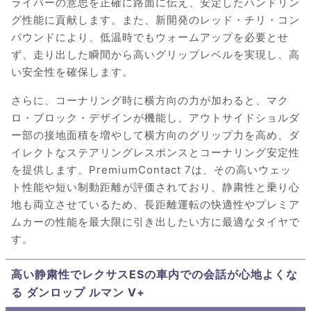
ライバーの意思を正確に路面に伝え、安定したハンドリン
グ性能に貢献します。また、新開発のレッド・チリ・コン
パウンドにより、低温時でもウォームアップを必要とせ
ず、走り出した瞬間から高いグリップレベルを実現し、高
い安全性を確保します。
さらに、コーナリング時に横方向の力が加わると、マク
ロ・ブロック・デザインが機能し、アウトサイドショルダ
ー部の接地面積を増やして横方向のグリップ力を高め、ダ
イレクトなステアリングレスポンスとコーナリング安定性
を提供します。PremiumContact 7は、その高いウェッ
ト性能や短い制動距離が評価されており、静粛性と乗り心
地も両立させているため、長距離運転の快適性やプレミア
ムカーの性能を最大限に引き出したい方に最適なタイヤで
す。
高い静粛性でレクサスESの車内での会話が心地よくな
る ダンロップ ルマン V+