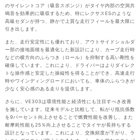
のサイレントコア（吸音スポンジ）がタイヤ内部の空洞共
鳴音を効果的に吸収するため、特にレクサスESのような
高級セダンが持つ、静かで上質な走行フィールを最大限に
引き出します。
また、走行安定性にも優れており、アウトサイドショルダ
ー部の接地面積を最適化した新設計により、カーブ走行時
などの横方向のふらつき（ロール）を抑制する高い剛性を
確保しています。これにより、ドライバーはよりダイレク
トな操作感と安定した操縦性を得ることができ、高速走行
時やワインディングロードにおいても、車体のふらつきが
少なく安心感のある走りを提供します。
さらに、VE303は環境性能と経済性にも注目すべき改善
を施しています。従来モデルと比較して、転がり抵抗係数
を9パーセント向上させることで燃費性能を改善し、また
耐摩耗性能も25％向上させることでタイヤが長持ちする
設計となっています。これにより、交換頻度が下がり、ラ