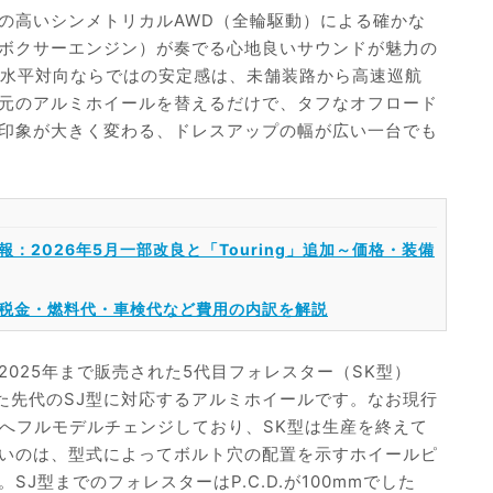
の高いシンメトリカルAWD（全輪駆動）による確かな
ボクサーエンジン）が奏でる心地良いサウンドが魅力の
い水平対向ならではの安定感は、未舗装路から高速巡航
元のアルミホイールを替えるだけで、タフなオフロード
印象が大きく変わる、ドレスアップの幅が広い一台でも
：2026年5月一部改良と「Touring」追加～価格・装備
税金・燃料代・車検代など費用の内訳を解説
2025年まで販売された5代目フォレスター（SK型）
された先代のSJ型に対応するアルミホイールです。なお現行
型）へフルモデルチェンジしており、SK型は生産を終えて
いのは、型式によってボルト穴の配置を示すホイールピ
。SJ型までのフォレスターはP.C.D.が100mmでした