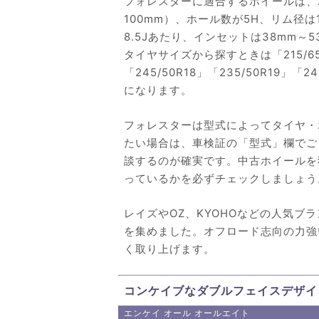
フォレスターに適合するホイールは、ホ
100mm）、ホール数が5H、リム径は
8.5Jあたり、インセットは38mm～
タイヤサイズから探すときは「215/65R1
「245/50R18」「235/50R19
になります。
フォレスターは型式によってタイヤ・
たい場合は、車検証の「型式」欄でご
談するのが確実です。中古ホイールを狙
っているかを必ずチェックしましょう
レイズやOZ、KYOHOなどの人気
を集めました。オフロード志向の力強
く取り上げます。
コンケイブなダブルフェイスデザイ
エンケイ オール オールエイト