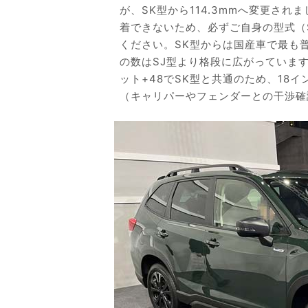
が、SK型から114.3mmへ変更され
着できないため、必ずご自身の型式（
ください。SK型からは国産車で最も普
の数はSJ型より格段に広がっています。ち
ット+48でSK型と共通のため、18
（キャリパーやフェンダーとの干渉確