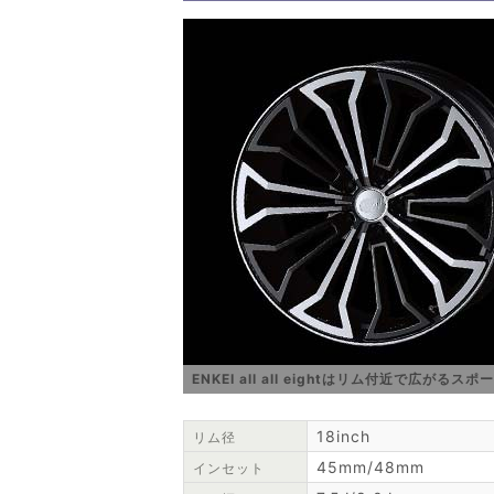
ENKEI all all eightはリム付近で広が
18inch
リム径
45mm/48mm
インセット