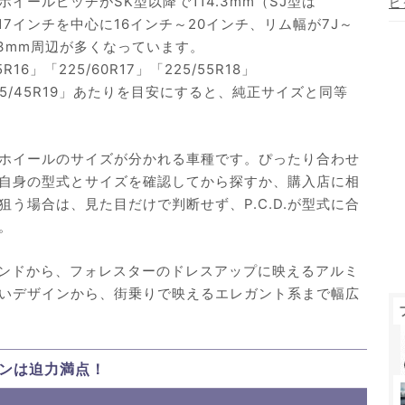
イールピッチがSK型以降で114.3mm（SJ型は
ピ
17インチを中心に16インチ～20インチ、リム幅が7J～
53mm周辺が多くなっています。
6」「225/60R17」「225/55R18」
」「245/45R19」あたりを目安にすると、純正サイズと同等
ホイールのサイズが分かれる車種です。ぴったり合わせ
自身の型式とサイズを確認してから探すか、購入店に相
う場合は、見た目だけで判断せず、P.C.D.が型式に合
。
ブランドから、フォレスターのドレスアップに映えるアルミ
いデザインから、街乗りで映えるエレガント系まで幅広
ンは迫力満点！