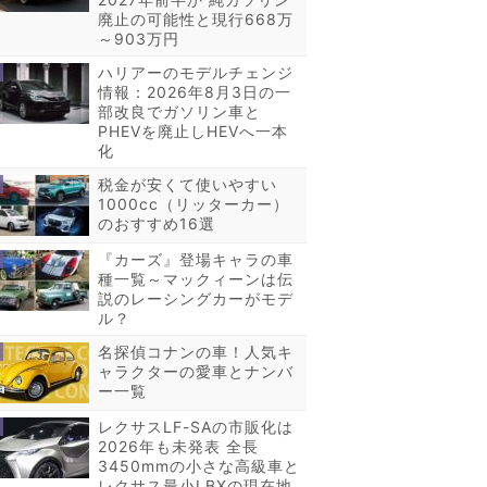
廃止の可能性と現行668万
～903万円
ハリアーのモデルチェンジ
情報：2026年8月3日の一
部改良でガソリン車と
PHEVを廃止しHEVへ一本
化
税金が安くて使いやすい
1000cc（リッターカー）
のおすすめ16選
『カーズ』登場キャラの車
種一覧～マックィーンは伝
説のレーシングカーがモデ
ル？
名探偵コナンの車！人気キ
ャラクターの愛車とナンバ
ー一覧
レクサスLF-SAの市販化は
2026年も未発表 全長
3450mmの小さな高級車と
レクサス最小LBXの現在地