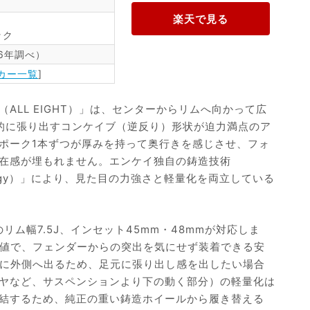
ック
26年調べ）
カー一覧
]
（ALL EIGHT）」は、センターからリムへ向かって広
的に張り出すコンケイブ（逆反り）形状が迫力満点のア
ポーク1本ずつが厚みを持って奥行きを感じさせ、フォ
在感が埋もれません。エンケイ独自の鋳造技術
chnology）」により、見た目の力強さと軽量化を両立している
リム幅7.5J、インセット45mm・48mmが対応しま
数値で、フェンダーからの突出を気にせず装着できる安
かに外側へ出るため、足元に張り出し感を出したい場合
ヤなど、サスペンションより下の動く部分）の軽量化は
結するため、純正の重い鋳造ホイールから履き替える