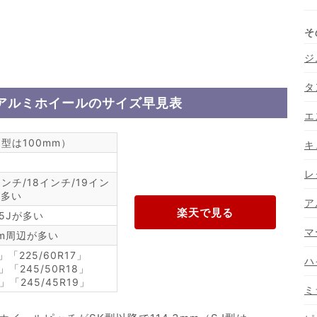
ジ
タ
アルミホイールのサイズ早見表
エ
SJ型は100mm）
キ
レ
インチ/18インチ/19イン
が多い
ア
8.5Jが多い
マ
mm周辺が多い
6」「225/60R17」
ハ
8」「245/50R18」
9」「245/45R19」
ミ