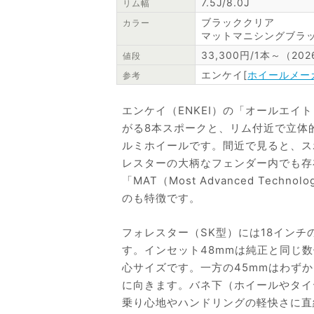
7.5J/8.0J
リム幅
ブラッククリア
カラー
マットマニシングブラ
33,300円/1本～（20
値段
エンケイ[
ホイールメー
参考
エンケイ（ENKEI）の「オールエイト
がる8本スポークと、リム付近で立体
ルミホイールです。間近で見ると、ス
レスターの大柄なフェンダー内でも存
「MAT（Most Advanced Te
のも特徴です。
フォレスター（SK型）には18インチの
す。インセット48mmは純正と同じ
心サイズです。一方の45mmはわず
に向きます。バネ下（ホイールやタイ
乗り心地やハンドリングの軽快さに直