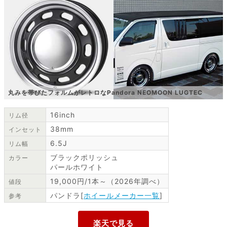
丸みを帯びたフォルムがレトロなPandora NEOMOON LUGTEC
16inch
リム径
38mm
インセット
6.5J
リム幅
ブラックポリッシュ
カラー
パールホワイト
19,000円/1本～（2026年調べ）
値段
パンドラ[
ホイールメーカー一覧
]
参考