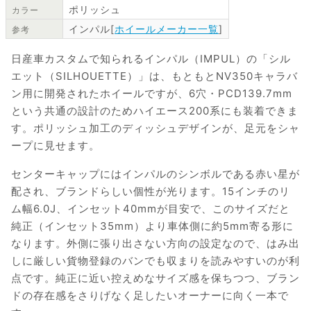
ポリッシュ
カラー
インパル[
ホイールメーカー一覧
]
参考
日産車カスタムで知られるインパル（IMPUL）の「シル
エット（SILHOUETTE）」は、もともとNV350キャラバ
ン用に開発されたホイールですが、6穴・PCD139.7mm
という共通の設計のためハイエース200系にも装着できま
す。ポリッシュ加工のディッシュデザインが、足元をシャ
ープに見せます。
センターキャップにはインパルのシンボルである赤い星が
配され、ブランドらしい個性が光ります。15インチのリ
ム幅6.0J、インセット40mmが目安で、このサイズだと
純正（インセット35mm）より車体側に約5mm寄る形に
なります。外側に張り出さない方向の設定なので、はみ出
しに厳しい貨物登録のバンでも収まりを読みやすいのが利
点です。純正に近い控えめなサイズ感を保ちつつ、ブラン
ドの存在感をさりげなく足したいオーナーに向く一本で