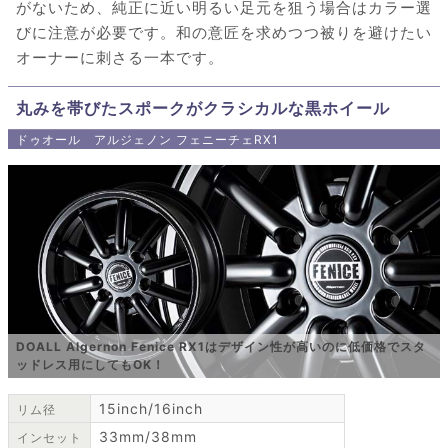
がないため、純正に近い明るい足元を狙う場合はカラー選
びに注意が必要です。和の意匠を求めつつ被りを避けたい
オーナーに刺さる一本です。
丸みを帯びたスポークがクラシカルな黒ホイール
ドゥオール アルジェノン フェニーチェRX1
DOALL Algernon Fenice RX1はデザイン性が高いのに低価格でスタ
ッドレス用にしてもOK！
15inch/16inch
リム径
33mm/38mm
インセット