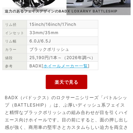
迫力のあるフェイスデザインのBADX LOXARNY BATTLESHIP
15inch/16inch/17inch
リム径
33mm/35mm
インセット
6.0J/6.5J
リム幅
ブラックポリッシュ
カラー
25,190円/1本～（2026年調べ）
値段
BADX[
ホイールメーカー一覧
]
参考
BADX（バドックス）のロクサーニシリーズ「バトルシッ
プ（BATTLESHIP）」は、ぶ厚いディッシュ系フェイス
と精悍なブラックポリッシュの組み合わせが目を引くハイ
エース向けホイールです。目の前にすると、面の押し出し
感が強く、商用車の堅牢さとカスタムらしい迫力を両立さ