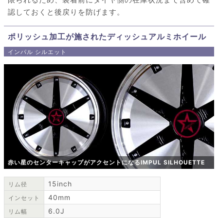
認しておくと後戻りを防げます。
ポリッシュ加工が施されたディッシュアルミホイール
インパル シルエット
赤い星のセンターキャップがアクセントになるIMPUL SILHOUETTE
15inch
リム径
40mm
インセット
6.0J
リム幅