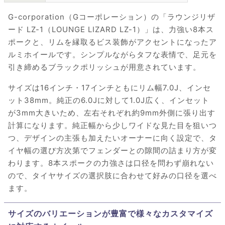
G-corporation（Gコーポレーション）の「ラウンジリザ
ード LZ-1（LOUNGE LIZARD LZ-1）」は、力強い8本ス
ポークと、リムを縁取るビス装飾がアクセントになったア
ルミホイールです。シンプルながらタフな表情で、足元を
引き締めるブラックポリッシュが用意されています。
サイズは16インチ・17インチともにリム幅7.0J、インセ
ット38mm。純正の6.0Jに対して1.0J広く、インセット
が3mm大きいため、左右それぞれ約9mm外側に張り出す
計算になります。純正幅から少しワイドな見た目を狙いつ
つ、デザインの主張も加えたいオーナーに向く設定で、タ
イヤ幅の選び方次第でフェンダーとの隙間の詰まり方が変
わります。8本スポークの力強さは口径を問わず崩れない
ので、タイヤサイズの選択肢に合わせて好みの口径を選べ
ます。
サイズのバリエーションが豊富で様々なカスタマイズ