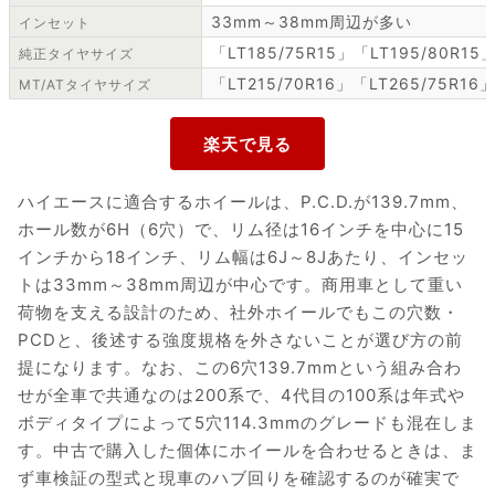
33mm～38mm周辺が多い
インセット
「LT185/75R15」「LT195/80R15
純正タイヤサイズ
「LT215/70R16」「LT265/75R1
MT/ATタイヤサイズ
ハイエースに適合するホイールは、P.C.D.が139.7mm、
ホール数が6H（6穴）で、リム径は16インチを中心に15
インチから18インチ、リム幅は6J～8Jあたり、インセッ
トは33mm～38mm周辺が中心です。商用車として重い
荷物を支える設計のため、社外ホイールでもこの穴数・
PCDと、後述する強度規格を外さないことが選び方の前
提になります。なお、この6穴139.7mmという組み合わ
せが全車で共通なのは200系で、4代目の100系は年式や
ボディタイプによって5穴114.3mmのグレードも混在しま
す。中古で購入した個体にホイールを合わせるときは、ま
ず車検証の型式と現車のハブ回りを確認するのが確実で