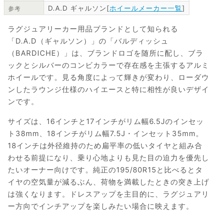
D.A.D ギャルソン[
ホイールメーカー一覧
]
参考
ラグジュアリーカー用品ブランドとして知られる
「D.A.D（ギャルソン）」の「バルディッシュ
（BARDICHE）」は、ブランドロゴを随所に配し、ブラ
ックとシルバーのコンビカラーで存在感を主張するアルミ
ホイールです。見る角度によって輝きが変わり、ローダウ
ンしたラウンジ仕様のハイエースと特に相性が良いデザイ
ンです。
サイズは、16インチと17インチがリム幅6.5Jのインセッ
ト38mm、18インチがリム幅7.5J・インセット35mm。
18インチは外径維持のため扁平率の低いタイヤと組み合
わせる前提になり、乗り心地よりも見た目の迫力を優先し
たいオーナー向けです。純正の195/80R15と比べるとタ
イヤの空気量が減るぶん、荷物を満載したときの突き上げ
は強くなります。ドレスアップを主目的に、ラグジュアリ
ー方向でインチアップを楽しみたい場合に映えます。