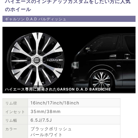
ハイエースのインチアップカスタムをしたい方に人気
のホイール
ギャルソン D.A.D バルディッシュ
ハイエース専用に開発されたGARSON D.A.D BARDICHE
16inch/17inch/18inch
リム径
35mm/38mm
インセット
6.5J/7.5J
リム幅
ブラックポリッシュ
カラー
パールホワイト