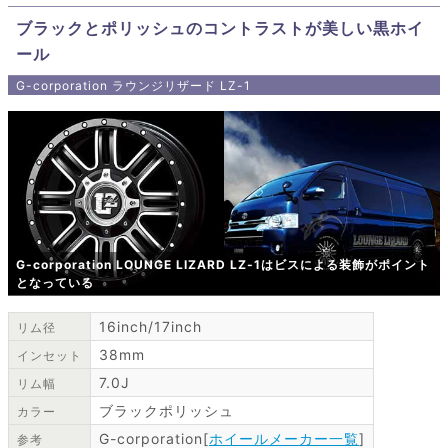
ブラックとポリッシュのコントラストが美しい黒ホイ
ール
G-corporation ラウンジリザード LZ-1
G-corporation LOUNGE LIZARD LZ-1はビスによる装飾がポイント
となっている
16inch/17inch
リム径
38mm
インセット
7.0J
リム幅
ブラックポリッシュ
カラー
G-corporation[
ホイールメーカー一覧
]
参考