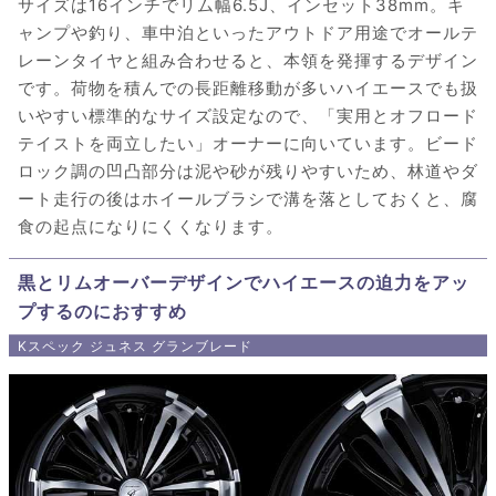
サイズは16インチでリム幅6.5J、インセット38mm。キ
ャンプや釣り、車中泊といったアウトドア用途でオールテ
レーンタイヤと組み合わせると、本領を発揮するデザイン
です。荷物を積んでの長距離移動が多いハイエースでも扱
いやすい標準的なサイズ設定なので、「実用とオフロード
テイストを両立したい」オーナーに向いています。ビード
ロック調の凹凸部分は泥や砂が残りやすいため、林道やダ
ート走行の後はホイールブラシで溝を落としておくと、腐
食の起点になりにくくなります。
黒とリムオーバーデザインでハイエースの迫力をアッ
プするのにおすすめ
Kスペック ジュネス グランブレード