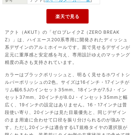
参考
アクト（AKUT）の「ゼロブレイクZ（ZERO BREAK
Z）」は、ハイエース200系専用に開発されたディッシュ
系デザインのアルミホイールです。面で見せるデザインが
足元に重厚感と安定感を与え、専用設計ゆえのマッチング
精度の高さも支持されています。
カラーはブラックポリッシュと、明るく見せるホワイトシ
ルバーポリッシュの2色。サイズは16インチ・17インチが
リム幅6.5Jのインセット35mm、18インチが7.5J・イン
セット37mm、20インチが8.0J・インセット35mmと幅
広く、19インチの設定はありません。16・17インチは普
段使い寄り、20インチは見た目最優先と、同じデザイン
のまま用途に合わせて口径を振り分けられるのが強みで
す。ただし20インチは適合するLT規格タイヤの選択肢が
限られるため、装着前にタイヤ側の在庫状況まで含めて確