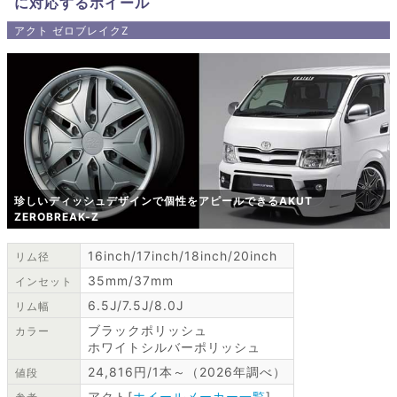
に対応するホイール
アクト ゼロブレイクZ
珍しいディッシュデザインで個性をアピールできるAKUT
ZEROBREAK-Z
16inch/17inch/18inch/20inch
リム径
35mm/37mm
インセット
6.5J/7.5J/8.0J
リム幅
ブラックポリッシュ
カラー
ホワイトシルバーポリッシュ
24,816円/1本～（2026年調べ）
値段
アクト[
ホイールメーカー一覧
]