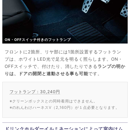
ON・OFFスイッチ付きのフットランプ
フロントに2箇所、リヤ部には1箇所設置するフットラン
プは、ホワイトLED光で足元を明るく照らします。ON・
OFFスイッチで、付けたり、消したりできる
ランプの明か
りは、ドアの開閉と連動させる事も可能
です。
フットランプ：30,240円
※クリーンボックスとの同時着用はできません。
※のれんわけハーネスV（2,160円）が１点必要となります。
ドリンクホルダーイルミネーションによって室内はム