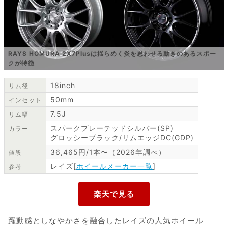
RAYS HOMURA 2X7Plusは揺らめく炎を思わせる動きのあるスポー
クが特徴
18inch
リム径
50mm
インセット
7.5J
リム幅
スパークプレーテッドシルバー(SP)
カラー
グロッシーブラック/リムエッジDC(GDP)
36,465円/1本〜（2026年調べ）
値段
レイズ[
ホイールメーカー一覧
]
参考
躍動感としなやかさを融合したレイズの人気ホイール