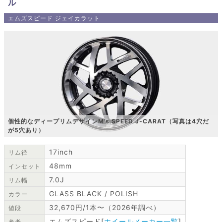
ル
エムズスピード ジェイカラット
個性的なディープリムデザインM’s SPEED J-CARAT（写真は4穴だ
が5穴あり）
17inch
リム径
48mm
インセット
7.0J
リム幅
GLASS BLACK / POLISH
カラー
32,670円/1本〜（2026年調べ）
値段
エムズスピード[
ホイールメーカー一覧
]
参考