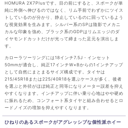
HOMURA 2X7Plusです。目の前にすると、スポークが単
純に外側へ伸びるのではなく、リム手前でわずかにツイス
トしているのが分かり、静止しているのに回っているよう
な視覚効果を生みます。シルバー系のSPは陰影でメカニ
カルな印象を強め、ブラック系のGDPはリムエッジのダ
イヤモンドカットだけが光って締まった足元を演出しま
す。
カローラツーリングには18インチ7.5J・インセット
50mmが適合し、純正17インチW×Bからの1インチアップ
として自然にまとまるサイズ構成です。タイヤは
215/45R18または225/40R18を選ぶケースが多く、後者
を選ぶと外径がほぼ純正と同等になりメーター誤差を抑え
やすくなります。インチアップに伴い乗り心地はやや硬め
に振れるため、コンフォート系タイヤと組み合わせるとロ
ードノイズの増加を抑えやすくなります。
ひねりのあるスポークがアグレッシブな個性派ホイー