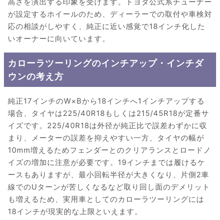
高さを演出する印象を受けます。トヨタ公式系チューナー
が設定するホイールのため、ディーラーでの取付や車検対
応の相談がしやすく、純正に近い感覚で18インチ化した
いオーナーに向いています。
カローラツーリングのインチアップ・インチダ
ウンの考え方
純正17インチのW×Bから18インチへ1インチアップする
場合、タイヤは225/40R18もしくは215/45R18が定番サ
イズです。225/40R18は外径が純正比で誤差わずかに収
まり、メーターの誤差を抑えやすい一方、タイヤの幅が
10mm増えるためフェンダーとのクリアランスとロードノ
イズの増加に注意が必要です。19インチまでは履けるケ
ースもありますが、最小回転半径が大きくなり、片側2車
線でのUターンが苦しくなるなど取り回し面のデメリット
も増えるため、実用車としてのカローラツーリングには
18インチが現実的な上限といえます。