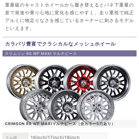
重量級のキャストホイールから履き替えるとバネ下重量の
差で発進や乗り心地に変化を感じやすく、走り重視で純正
アルミに物足りなさを感じているオーナーに刺さるモデル
といえます。
カラバリ豊富でクラシカルなメッシュホイール
クリムソン RS WP MAXI マルチピース
CRIMSON RS WP MAXIマルチピース（全カラー5穴あり）
16inch/17inch/18inch
リム径