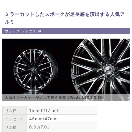
ミラーカットしたスポークが足長感を演出する人気ア
ルミ
ウェッズ レオニスSK
天面ミラーカットが足元で輝きを放つWeds LEONIS SK
15inch/17inch
リム径
45mm/47mm
インセット
6.0J/7.0J
リム幅