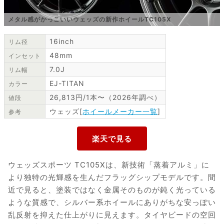
メタル感がかっこいいウェッズの新作ホイールTC105X
16inch
リム径
48mm
インセット
7.0J
リム幅
EJ-TITAN
カラー
26,813円/1本〜（2026年調べ）
値段
ウェッズ[
ホイールメーカー一覧
]
参考
ウェッズスポーツ TC105Xは、新技術「蒸着アルミ」に
より独特の光輝感を生んだフラッグシップモデルです。間
近で見ると、塗装ではなく金属そのものが鈍く光っている
ような質感で、シルバー系ホイールにありがちな安っぽい
乱反射を抑えた仕上がりに見えます。タイヤビードの空回