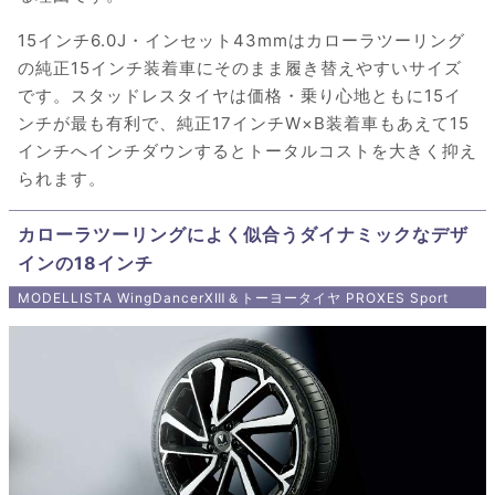
15インチ6.0J・インセット43mmはカローラツーリング
の純正15インチ装着車にそのまま履き替えやすいサイズ
です。スタッドレスタイヤは価格・乗り心地ともに15イ
ンチが最も有利で、純正17インチW×B装着車もあえて15
インチへインチダウンするとトータルコストを大きく抑え
られます。
カローラツーリングによく似合うダイナミックなデザ
インの18インチ
MODELLISTA WingDancerXⅢ＆トーヨータイヤ PROXES Sport