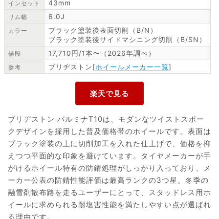
43mm
インセット
6.0J
リム幅
ブラック塗装後表面切削（B/N）
カラー
ブラック塗装後サイドマシニング切削（B/SN）
17,710円/1本〜（2026年調べ）
値段
ブリヂストン[
ホイールメーカー一覧
]
参考
ブリヂストン バルミナT10は、モダンなツイストスポー
クデザインを採用した普及価格帯のホイールです。表面は
ブラック塗装の上に切削加工を入れた仕上げで、価格を抑
えつつ平面的な印象を避けています。タイヤメーカーが手
がけるホイール特有の防錆処理がしっかり入っており、メ
ーカー公表の防錆性能評価は最高ランクの3つ星。冬季の
融雪剤散布路を走るユーザーにとって、スタッドレス用ホ
イールに求められる耐塩害性能を満たしやすい点が選ばれ
る理由です。