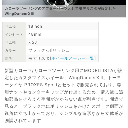
カローラツーリングのアフターパーツとしてモデリスタが設定した
WingDancerXⅢ
18inch
リム径
48mm
インセット
7.5J
リム幅
ブラック×ポリッシュ
カラー
モデリスタ[
ホイールメーカー一覧
]
参考
新型カローラ/カローラツーリング用にMODELLISTAが設
定したカスタマイズホイール、WingDancerXⅢ。トーヨ
ータイヤ PROXES Sportとセットで販売されており、専
用ナットやセンターキャップが付属するため、購入後に追
加部品をそろえる手間がかからない点が利点です。間近で
見ると、ブラック地にポリッシュをかけたスポーク側面が
鋭角に立ち上がっており、シンプルな造形ながら立体感が
強調されています。