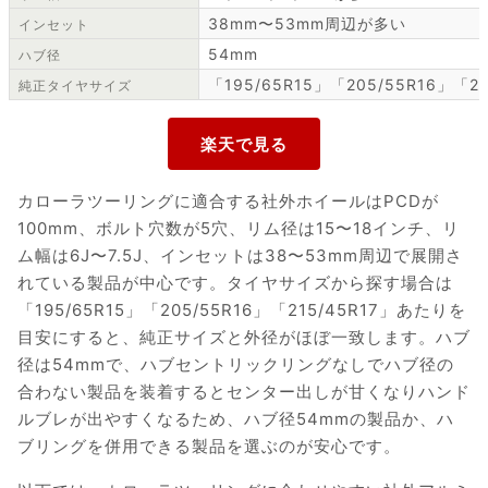
38mm〜53mm周辺が多い
インセット
54mm
ハブ径
「195/65R15」「205/55R16」「21
純正タイヤサイズ
カローラツーリングに適合する社外ホイールはPCDが
100mm、ボルト穴数が5穴、リム径は15〜18インチ、リ
ム幅は6J〜7.5J、インセットは38〜53mm周辺で展開さ
れている製品が中心です。タイヤサイズから探す場合は
「195/65R15」「205/55R16」「215/45R17」あたりを
目安にすると、純正サイズと外径がほぼ一致します。ハブ
径は54mmで、ハブセントリックリングなしでハブ径の
合わない製品を装着するとセンター出しが甘くなりハンド
ルブレが出やすくなるため、ハブ径54mmの製品か、ハ
ブリングを併用できる製品を選ぶのが安心です。