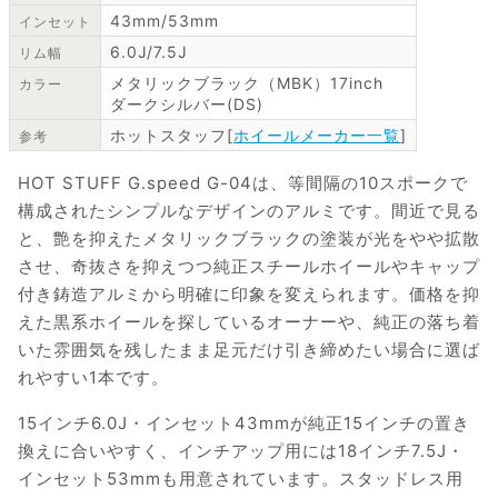
43mm/53mm
インセット
6.0J/7.5J
リム幅
メタリックブラック（MBK）17inch
カラー
ダークシルバー(DS)
ホットスタッフ[
ホイールメーカー一覧
]
参考
HOT STUFF G.speed G-04は、等間隔の10スポークで
構成されたシンプルなデザインのアルミです。間近で見る
と、艶を抑えたメタリックブラックの塗装が光をやや拡散
させ、奇抜さを抑えつつ純正スチールホイールやキャップ
付き鋳造アルミから明確に印象を変えられます。価格を抑
えた黒系ホイールを探しているオーナーや、純正の落ち着
いた雰囲気を残したまま足元だけ引き締めたい場合に選ば
れやすい1本です。
15インチ6.0J・インセット43mmが純正15インチの置き
換えに合いやすく、インチアップ用には18インチ7.5J・
インセット53mmも用意されています。スタッドレス用