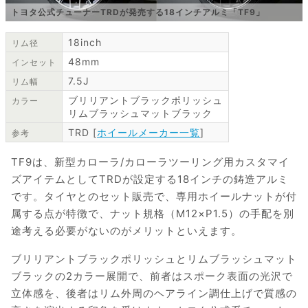
トヨタ公式チューナーTRDが発売する18インチアルミ「TF9」
18inch
リム径
48mm
インセット
7.5J
リム幅
ブリリアントブラックポリッシュ
カラー
リムブラッシュマットブラック
TRD [
ホイールメーカー一覧
]
参考
TF9は、新型カローラ/カローラツーリング用カスタマイ
ズアイテムとしてTRDが設定する18インチの鋳造アルミ
です。タイヤとのセット販売で、専用ホイールナットが付
属する点が特徴で、ナット規格（M12×P1.5）の手配を別
途考える必要がないのがメリットといえます。
ブリリアントブラックポリッシュとリムブラッシュマット
ブラックの2カラー展開で、前者はスポーク表面の光沢で
立体感を、後者はリム外周のヘアライン調仕上げで質感の