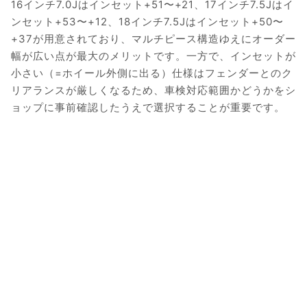
16インチ7.0Jはインセット+51〜+21、17インチ7.5Jはイ
ンセット+53〜+12、18インチ7.5Jはインセット+50〜
+37が用意されており、マルチピース構造ゆえにオーダー
幅が広い点が最大のメリットです。一方で、インセットが
小さい（=ホイール外側に出る）仕様はフェンダーとのク
リアランスが厳しくなるため、車検対応範囲かどうかをシ
ョップに事前確認したうえで選択することが重要です。