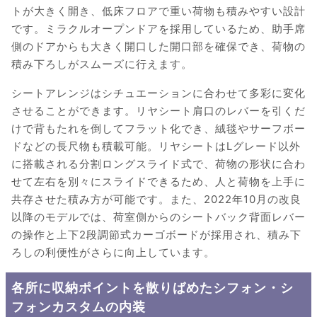
トが大きく開き、低床フロアで重い荷物も積みやすい設計
です。ミラクルオープンドアを採用しているため、助手席
側のドアからも大きく開口した開口部を確保でき、荷物の
積み下ろしがスムーズに行えます。
シートアレンジはシチュエーションに合わせて多彩に変化
させることができます。リヤシート肩口のレバーを引くだ
けで背もたれを倒してフラット化でき、絨毯やサーフボー
ドなどの長尺物も積載可能。リヤシートはLグレード以外
に搭載される分割ロングスライド式で、荷物の形状に合わ
せて左右を別々にスライドできるため、人と荷物を上手に
共存させた積み方が可能です。また、2022年10月の改良
以降のモデルでは、荷室側からのシートバック背面レバー
の操作と上下2段調節式カーゴボードが採用され、積み下
ろしの利便性がさらに向上しています。
各所に収納ポイントを散りばめたシフォン・シ
フォンカスタムの内装