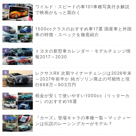
ワイルド・スピードの車101車種写真付き解説
で映画がもっと面白く
1500ccクラスのおすすめ車17選 国産車と外国
車の特徴・スペックを徹底紹介
トヨタの新型車カレンダー・モデルチェンジ情
報2017～2030
レクサスRX 次期マイナーチェンジは2026年末
～2027年前半か 純ガソリン廃止の可能性と現
行668万～903万円
税金が安くて使いやすい1000cc（リッターカ
ー）のおすすめ16選
『カーズ』登場キャラの車種一覧～マックィー
ンは伝説のレーシングカーがモデル？