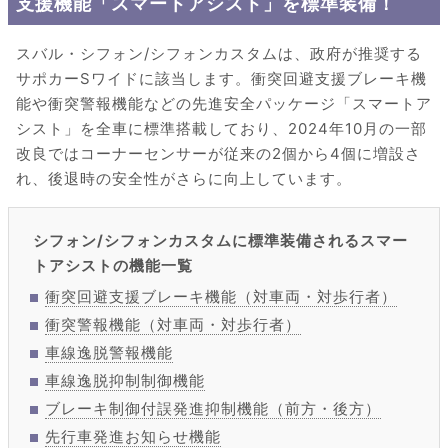
支援機能「スマートアシスト」を標準装備！
スバル・シフォン/シフォンカスタムは、政府が推奨する
サポカーSワイドに該当します。衝突回避支援ブレーキ機
能や衝突警報機能などの先進安全パッケージ「スマートア
シスト」を全車に標準搭載しており、2024年10月の一部
改良ではコーナーセンサーが従来の2個から4個に増設さ
れ、後退時の安全性がさらに向上しています。
シフォン/シフォンカスタムに標準装備されるスマー
トアシストの機能一覧
衝突回避支援ブレーキ機能（対車両・対歩行者）
衝突警報機能（対車両・対歩行者）
車線逸脱警報機能
車線逸脱抑制制御機能
ブレーキ制御付誤発進抑制機能（前方・後方）
先行車発進お知らせ機能