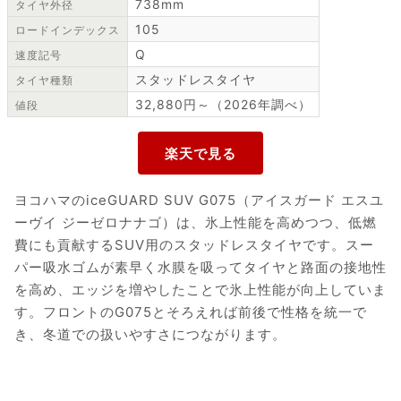
738mm
タイヤ外径
105
ロードインデックス
Q
速度記号
スタッドレスタイヤ
タイヤ種類
32,880円～（2026年調べ）
値段
ヨコハマのiceGUARD SUV G075（アイスガード エスユ
ーヴイ ジーゼロナナゴ）は、氷上性能を高めつつ、低燃
費にも貢献するSUV用のスタッドレスタイヤです。スー
パー吸水ゴムが素早く水膜を吸ってタイヤと路面の接地性
を高め、エッジを増やしたことで氷上性能が向上していま
す。フロントのG075とそろえれば前後で性格を統一で
き、冬道での扱いやすさにつながります。