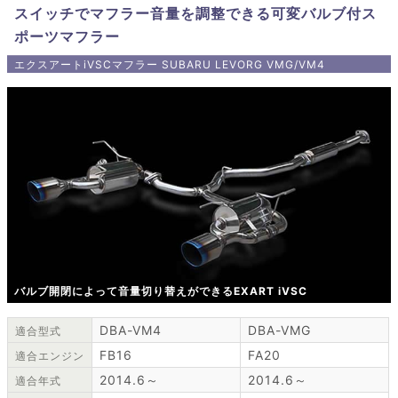
スイッチでマフラー音量を調整できる可変バルブ付ス
ポーツマフラー
エクスアートiVSCマフラー SUBARU LEVORG VMG/VM4
バルブ開閉によって音量切り替えができるEXART iVSC
DBA-VM4
DBA-VMG
適合型式
FB16
FA20
適合エンジン
2014.6～
2014.6～
適合年式