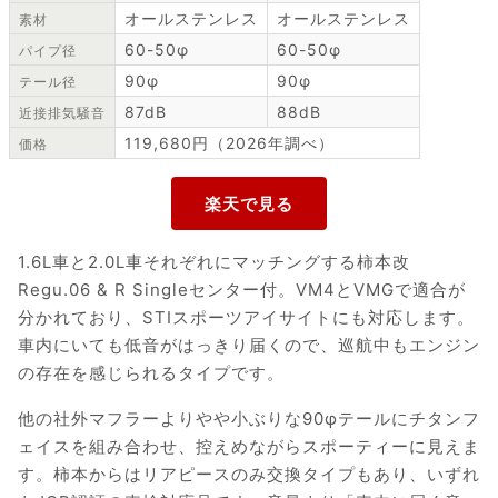
オールステンレス
オールステンレス
素材
60-50φ
60-50φ
パイプ径
90φ
90φ
テール径
87dB
88dB
近接排気騒音
119,680円（2026年調べ）
価格
1.6L車と2.0L車それぞれにマッチングする柿本改
Regu.06 & R Singleセンター付。VM4とVMGで適合が
分かれており、STIスポーツアイサイトにも対応します。
車内にいても低音がはっきり届くので、巡航中もエンジン
の存在を感じられるタイプです。
他の社外マフラーよりやや小ぶりな90φテールにチタンフ
ェイスを組み合わせ、控えめながらスポーティーに見えま
す。柿本からはリアピースのみ交換タイプもあり、いずれ