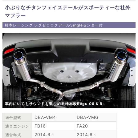
小ぶりなチタンフェイステールがスポーティーな社外
マフラー
柿本レーシング レグゼロロクアールSingleセンター付
車内にいてもサウンドを楽しめる柿本改Regu.06 & R
DBA-VM4
DBA-VMG
適合型式
FB16
FA20
適合エンジン
2014.6～
2014.6～
適合年式