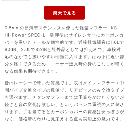
0.5mmの超薄型ステンレスを使った軽量マフラーHKS
Hi-Power SPEC-L。砲弾型のサイレンサーにカーボンカ
バーを巻いたテールが個性的です。近接排気騒音は1.6Lで
80dB、2.0Lで82dBと社外品としては抑えめで、車検対
応のなかでも扱いやすい部類に入ります。ばね下に近い部
分を軽くできるため、コーナー進入時の身のこなしが軽く
なる効果も期待できます。
音はレーシーで乾いた質感です。表はメインマフラー＋中
間パイプ交換タイプの数値で、リアピースのみ交換タイプ
も選べます。チタンマフラーまでは予算をかけたくないが
軽さと音の変化は欲しい、というバランス重視の人に刺さ
ります。手を当てるとカーボンカバーの質感は安っぽさが
なく、価格帯のわりに見栄えする点も実用上の魅力です。