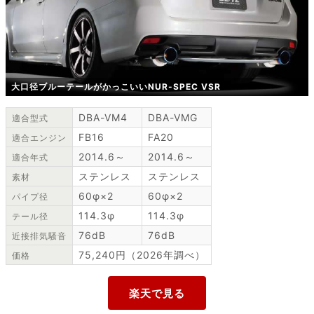
大口径ブルーテールがかっこいいNUR-SPEC VSR
DBA-VM4
DBA-VMG
適合型式
FB16
FA20
適合エンジン
2014.6～
2014.6～
適合年式
ステンレス
ステンレス
素材
60φ×2
60φ×2
パイプ径
114.3φ
114.3φ
テール径
76dB
76dB
近接排気騒音
75,240円（2026年調べ）
価格