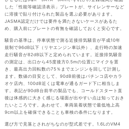
した「性能等確認済表示」プレートが、サイレンサーなど
に溶接で貼り付けられた製品を選ぶ必要があります。
JASMA認定だけでは要件を満たさないケースがあるた
め、購入前にプレートの有無を確認しておくと安心です。
騒音の基準は、停車状態で測る近接排気騒音が平成10年
規制で96dB以下（リヤエンジン車以外）、走行時の加速
走行騒音が82dB以下と定められています。近接排気騒音
の測定は、出口から45度後方0.5mの位置にマイクを置
き、最高出力回転数の75％までエンジンを回して計測し
ます。数値の目安として、90dB前後はパチンコ店やカラ
オケ店内、100dB近くは電車が通るガード下に相当しま
す。表記が90dB台前半の製品でも、コールドスタート直
後は体感的に大きく感じる場面が出やすい点は知っておき
たいところです。あわせて、車両装着状態で最低地上高
9cm以上を確保できることも車検の条件になります。
選び方で見落とされがちなのが型式差です。1.6LのVM4