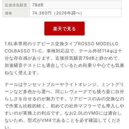
79dB
近接排気騒音
74,360円（2026年調べ）
価格
1.6L車専用のリアピース交換タイプROSSO MODELLO
COLBASSO Ti-C。車検対応品で、テール外径114φは十
分な存在感があります。近接排気騒音79dBと静かめで、
加速騒音テストにも適合しているため街乗り中心でも気兼
ねなく使えます。
テールはサンセットブルーやライトオレンジ、ミントグリ
ーンなど多色から選べ、同じレヴォーグでも後ろ姿に自分
らしさを出せるのが魅力です。リアピースのみの交換なの
で作業も比較的軽く、初めての社外マフラーでも導入しや
すいのが実務上の利点です。なお2.0LのVMGには適合し
ないため、型式がVM4であることを必ず確認してくださ
い。