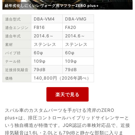
経年劣化しにくいレヴォーグ用マフラーZERO plus+
DBA-VM4
DBA-VMG
適合型式
FB16
FA20
適合エンジン
2014.6～
2014.6～
適合年式
ステンレス
ステンレス
素材
60φ
60φ
パイプ径
109φ
109φ
テール径
79dB
79dB
近接排気騒音
140,800円（2026年調べ）
価格
スバル車のカスタムパーツを手がける湾岸のZERO
plus+は、排圧コントロールハイブリッドサイレンサーと
いう独自構造が特徴です。JQR認証の車検対応品で、近接
排気騒音は1.6L・2.0Lとも79dBと静かな部類に入りま