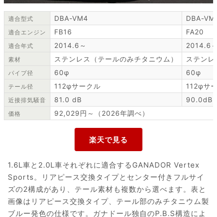
DBA-VM4
DBA-VM
適合型式
FB16
FA20
適合エンジン
2014.6～
2014.6
適合年式
ステンレス（テールのみチタニウム）
ステンレ
素材
60φ
60φ
パイプ径
112φサークル
112φサ
テール径
81.0 dB
90.0dB
近接排気騒音
92,029円～（2026年調べ）
価格
1.6L車と2.0L車それぞれに適合するGANADOR Vertex
Sports。リアピース交換タイプとセンター付きフルサイ
ズの2構成があり、テール素材も複数から選べます。表と
画像はリアピース交換タイプ、テール部のみチタニウム製
ブルー発色の仕様です。ガナドール独自のP.B.S構造によ