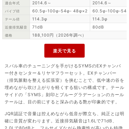
2014.6～
2014.6～
適合年式
60.5φ-100φ-54φ- 48φ×2
60.5φ-100φ-54
パイプ径
114.3φ
114.3φ
テール径
71dB
80dB
近接排気騒音
188,100円（2026年調べ）
価格
スバル車のチューニングを手がけるSYMSのEXチャンバ
ー付きセンター＆リヤマフラーセット。EXチャンバー
（排気脈動を整える拡張室）を挟むことで、低中速の谷を
埋めながら吹け上がりを軽くする狙いの構成です。テール
サイドの「SYMS」刻印とブルーグラデーションのカール
テールは、目の前にすると深みのある艶が印象的です。
JQR認証で音量は控えめながら低音が際立ち、純正とは明
確に音質が変わります。近接排気騒音は1.6Lで71dB、
2.0Lで80dBと、フルサイズながら静粛性が高いのも特徴