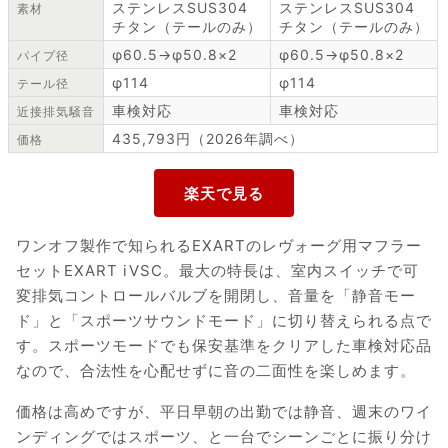
ステンレスSUS304
ステンレスSUS304
素材
チタン（テールのみ）
チタン（テールのみ）
φ60.5→φ50.8×2
φ60.5→φ50.8×2
パイプ径
φ114
φ114
テール径
車検対応
車検対応
近接排気騒音
435,793円（2026年調べ）
価格
ワンオフ製作で知られるEXARTのレヴォーグ用マフラー
セットEXART iVSC。最大の特長は、室内スイッチで可
変排気コントロールバルブを開閉し、音量を「静音モー
ド」と「スポーツサウンドモード」に切り替えられる点で
す。スポーツモードでも保安基準をクリアした車検対応品
なので、合法性を心配せずに音の二面性を楽しめます。
価格は高めですが、平日早朝の出勤では静音、週末のワイ
ンディングではスポーツ、と一台でシーンごとに振り分け