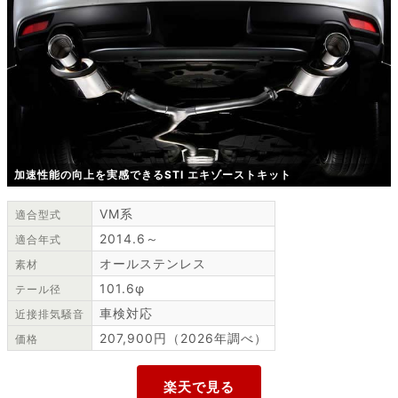
加速性能の向上を実感できるSTI エキゾーストキット
VM系
適合型式
2014.6～
適合年式
オールステンレス
素材
101.6φ
テール径
車検対応
近接排気騒音
207,900円（2026年調べ）
価格