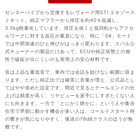
センターパイプから交換するレヴォーグ用STI エキゾース
トキット。純正マフラーから排圧を約40％低減し、
3.5kg軽量化しています。排圧を抜くと低回転からアクセ
ルワークに対する反応が素直になり、特に「S#」モード
では中間加速のひと伸びがはっきり変わります。スバル公
式チューナーの製品だけあって、ECUや純正状態との相
性で破綻が出にくいのも実用上の安心材料です。
音は上品な重低音で、車内では会話を妨げない範囲に収ま
ります。ただし純正比では確実に音量が増え、公式品とし
てはやや攻めた設定です。間近で見るとテールエンドの仕
上げは精度が高く、リヤビューを派手にしすぎたくない人
にも向きます。一方で「とにかく静かに」という人や集合
住宅で早朝に動かす機会が多い人は、コールドスタート時
の響きが気になりやすく、後述の76dBクラスのほうが無
難です。