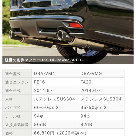
軽量の砲弾マフラーHKS Hi-Power SPEC-L
DBA-VM4
DBA-VMG
適合型式
FB16
FA20
適合エンジン
2014.6～
2014.6～
適合年式
ステンレスSUS304
ステンレスSUS304
素材
60-50φx 2
65-50φ x 2
パイプ径
94φ
94φ
テール径
80dB
82dB
近接排気騒音
66,810円（2026年調べ）
価格