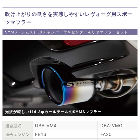
吹け上がりの良さを実感しやすいレヴォーグ用スポー
ツマフラー
SYMS（シムス）EXチャンバー付きセンター＆リヤマフラーセット
光沢が眩しい114.3φカールテールのSYMSマフラー
DBA-VM4
DBA-VMG
適合型式
FB16
FA20
適合エンジン