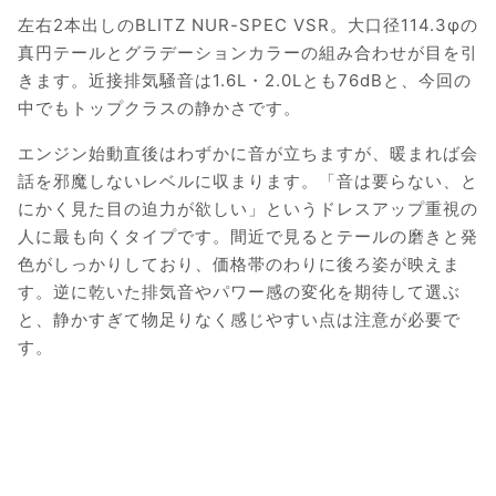
左右2本出しのBLITZ NUR-SPEC VSR。大口径114.3φの
真円テールとグラデーションカラーの組み合わせが目を引
きます。近接排気騒音は1.6L・2.0Lとも76dBと、今回の
中でもトップクラスの静かさです。
エンジン始動直後はわずかに音が立ちますが、暖まれば会
話を邪魔しないレベルに収まります。「音は要らない、と
にかく見た目の迫力が欲しい」というドレスアップ重視の
人に最も向くタイプです。間近で見るとテールの磨きと発
色がしっかりしており、価格帯のわりに後ろ姿が映えま
す。逆に乾いた排気音やパワー感の変化を期待して選ぶ
と、静かすぎて物足りなく感じやすい点は注意が必要で
す。