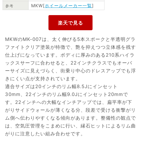
MKW[
ホイールメーカー一覧
]
参考
MKWのMK-007は、太く伸びる5本スポークと半透明グラ
ファイトクリア塗装が特徴で、艶を抑えつつ立体感を残す
仕上げになっています。ボディに厚みのある210系ハイラ
ックスサーフに合わせると、22インチクラスでもオーバ
ーサイズに見えづらく、街乗り中心のドレスアップでも浮
きにくい点が支持されています。
適合サイズは20インチのリム幅8.5Jにインセット
30mm、22インチのリム幅9.0Jにインセット20mmで
す。22インチへの大幅なインチアップでは、扁平率が下
がりサイドウォールが薄くなる分、段差で受ける衝撃がリ
ム側へ伝わりやすくなる傾向があります。整備性の観点で
は、空気圧管理をこまめに行い、縁石ヒットによるリム曲
がりに注意したい組み合わせです。