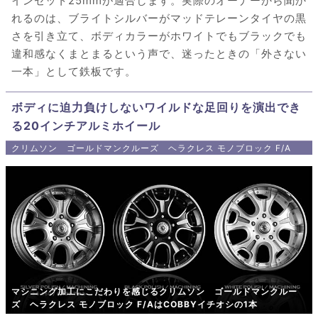
インセット25mmが適合します。実際のオーナーから聞か
れるのは、ブライトシルバーがマッドテレーンタイヤの黒
さを引き立て、ボディカラーがホワイトでもブラックでも
違和感なくまとまるという声で、迷ったときの「外さない
一本」として鉄板です。
ボディに迫力負けしないワイルドな足回りを演出でき
る20インチアルミホイール
クリムソン ゴールドマンクルーズ ヘラクレス モノブロック F/A
マシニング加工にこだわりを感じるクリムソン ゴールドマンクルー
ズ ヘラクレス モノブロック F/AはCOBBYイチオシの1本