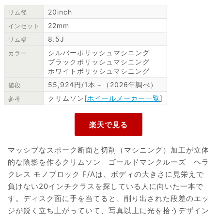
20inch
リム径
22mm
インセット
8.5J
リム幅
シルバーポリッシュマシニング
カラー
ブラックポリッシュマシニング
ホワイトポリッシュマシニング
55,924円/1本～（2026年調べ）
値段
クリムソン[
ホイールメーカー一覧
]
参考
マッシブなスポーク断面と切削（マシニング）加工が立体
的な陰影を作るクリムソン ゴールドマンクルーズ ヘラ
クレス モノブロック F/Aは、ボディの大きさに見栄えで
負けない20インチクラスを探している人に向いた一本で
す。ディスク面に手を当てると、削り出された段差のエッ
ジが鋭く立ち上がっていて、写真以上に光を拾うデザイン