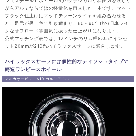
ン（スチール）ホイール風のクラシカルな雰囲気を残しな
がらアルミならではの軽量化を両立した一本です。マッド
ブラック仕上げにマッドテレーンタイヤを組み合わせる
と、足元が黒一色で引き締まり、80～90年代の旧車ライ
クなオフロード雰囲気に振った仕上がりになります。
公式マッチング表では、17インチのリム幅8.0Jにインセ
ット20mmが210系ハイラックスサーフに適合します。
ハイラックスサーフには個性的なディッシュタイプの
鋳造ワンピースホイール
マルカサービス MID ガルシア シスコ