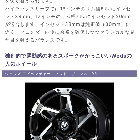
を切り替えられます。
ハイラックスサーフでは16インチのリム幅6.5Jにインセ
ット38mm、17インチのリム幅7.5Jにインセット20mm
が適合します。インセット38mmは純正値（30mm）に
近く、フェンダー内側に余裕を確保しつつクラシカルな見
た目を狙えるバランスです。
独創的で躍動感のあるスポークがかっこいいWedsの
人気ホイール
ウェッズ アドベンチャー マッド ヴァンス 05