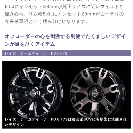
6.5Jにインセット38mmが純正サイズに近いマイルドな
履き心地、リム幅8.0Jにインセット20mmが面一寄りの
存在感重視という棲み分けになります。
オフローダーの心を刺激する剛健でたくましいデザイ
ンが目をひくアイテム
レイズ チームデイトナ FDX F7S
レイズ チームデイトナ FDX F7Sは都会派SUVにも馴染む洗練され
たデザイン