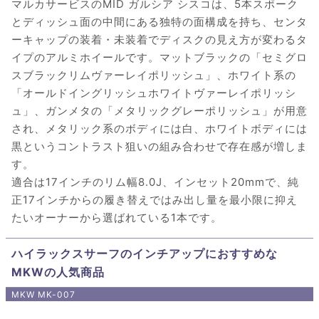
マルカサービスのMID ガルシア シスコは、5本スポーク
とディッシュ面の中間にある独特の面構成を持ち、センタ
ーキャップの装着・未装着でディスクの見え方が変わるタ
イプのアルミホイールです。マットブラックの「セミグロ
スブラックリムヴァーレイポリッシュ」、ホワイト系の
「オールドイングリッシュホワイトヴァーレイポリッシ
ュ」、ガンメタの「メタリックグレーポリッシュ」が用意
され、メタリック系のボディには白、ホワイトボディには
黒というコントラスト狙いの組み合わせで存在感が増しま
す。
適合は17インチのリム幅8.0J、インセット20mmで、純
正17インチからの履き替えではみ出し量を最小限に抑え
たいオーナーから選ばれている1本です。
ハイラックスサーフのインチアップにおすすめな
MKWの人気商品
MKW MK-007