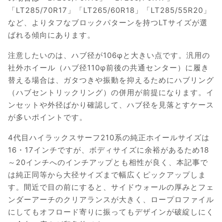
「LT285/70R17」「LT265/60R18」「LT285/55R20」
など、よりタフなブロックパターンを持つLTサイズが選
ばれる傾向にあります。
注意したいのは、ハブ径が106φと大きい点です。汎用の
社外ホイール（ハブ径110φ前後の共通センター）に履き
替える場合は、ガタつきや振動を抑えるためにハブリング
（ハブセントリックリング）の併用が前提になります。イ
ンセットや外径ばかり確認して、ハブ径を見落とすケース
が多いポイントです。
4代目ハイラックスサーフ210系の純正ホイールサイズは
16・17インチですが、ボディサイズに余裕があるため18
～20インチへのインチアップとも相性が良く、本記事で
は純正同等から大径サイズまで幅広くピックアップしま
す。間近で目の前にすると、サイドウォールの厚みとフェ
ンダーアーチのクリアランスが大きく、ロープロファイル
にしてもオフロード寄りに振ってもデザインが破綻しにく