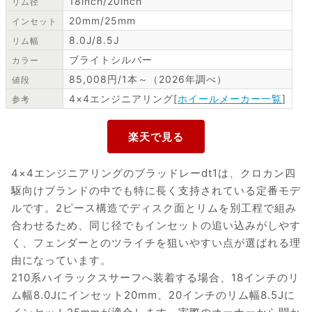
18inch/20inch
リム径
20mm/25mm
インセット
8.0J/8.5J
リム幅
ブライトシルバー
カラー
85,008円/1本～（2026年調べ）
値段
4×4エンジニアリング[
ホイールメーカー一覧
]
参考
4×4エンジニアリングのブラッドレーdt1は、クロカン四
駆向けブランドの中でも特に長く支持されている定番モデ
ルです。2ピース構造でディスク面とリムを別工程で組み
合わせるため、同じ径でもインセットの追い込みがしやす
く、フェンダーとのツライチを狙いやすい点が選ばれる理
由になっています。
210系ハイラックスサーフへ装着する場合、18インチのリ
ム幅8.0Jにインセット20mm、20インチのリム幅8.5Jに