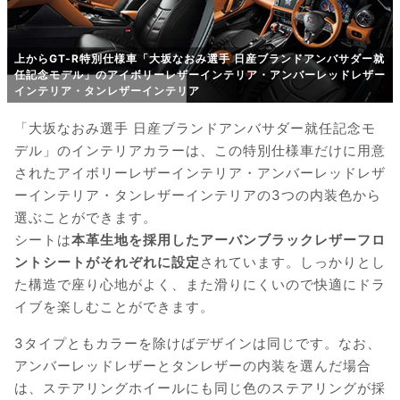
上からGT-R特別仕様車「大坂なおみ選手 日産ブランドアンバサダー就
任記念モデル」のアイボリーレザーインテリア・アンバーレッドレザー
インテリア・タンレザーインテリア
「大坂なおみ選手 日産ブランドアンバサダー就任記念モ
デル」のインテリアカラーは、この特別仕様車だけに用意
されたアイボリーレザーインテリア・アンバーレッドレザ
ーインテリア・タンレザーインテリアの3つの内装色から
選ぶことができます。
シートは
本革生地を採用したアーバンブラックレザーフロ
ントシートがそれぞれに設定
されています。しっかりとし
た構造で座り心地がよく、また滑りにくいので快適にドラ
イブを楽しむことができます。
3タイプともカラーを除けばデザインは同じです。なお、
アンバーレッドレザーとタンレザーの内装を選んだ場合
は、ステアリングホイールにも同じ色のステアリングが採