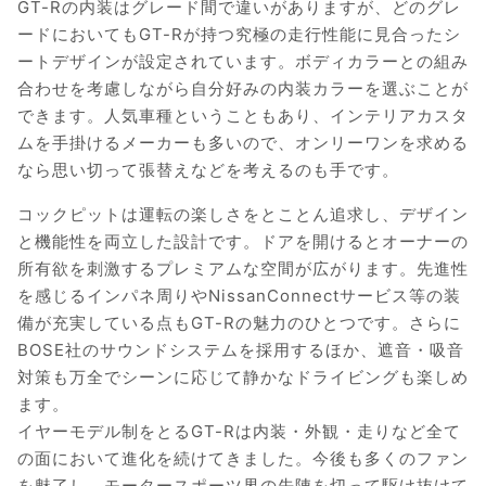
GT-Rの内装はグレード間で違いがありますが、どのグレ
ードにおいてもGT-Rが持つ究極の走行性能に見合ったシ
ートデザインが設定されています。ボディカラーとの組み
合わせを考慮しながら自分好みの内装カラーを選ぶことが
できます。人気車種ということもあり、インテリアカスタ
ムを手掛けるメーカーも多いので、オンリーワンを求める
なら思い切って張替えなどを考えるのも手です。
コックピットは運転の楽しさをとことん追求し、デザイン
と機能性を両立した設計です。ドアを開けるとオーナーの
所有欲を刺激するプレミアムな空間が広がります。先進性
を感じるインパネ周りやNissanConnectサービス等の装
備が充実している点もGT-Rの魅力のひとつです。さらに
BOSE社のサウンドシステムを採用するほか、遮音・吸音
対策も万全でシーンに応じて静かなドライビングも楽しめ
ます。
イヤーモデル制をとるGT-Rは内装・外観・走りなど全て
の面において進化を続けてきました。今後も多くのファン
を魅了し、モータースポーツ界の先陣を切って駆け抜けて