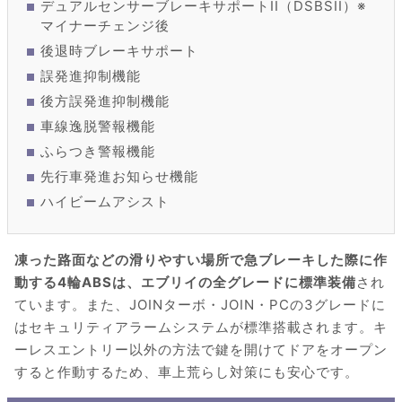
デュアルセンサーブレーキサポートII（DSBSII）※
マイナーチェンジ後
後退時ブレーキサポート
誤発進抑制機能
後方誤発進抑制機能
車線逸脱警報機能
ふらつき警報機能
先行車発進お知らせ機能
ハイビームアシスト
凍った路面などの滑りやすい場所で急ブレーキした際に作
動する4輪ABSは、エブリイの全グレードに標準装備
され
ています。また、JOINターボ・JOIN・PCの3グレードに
はセキュリティアラームシステムが標準搭載されます。キ
ーレスエントリー以外の方法で鍵を開けてドアをオープン
すると作動するため、車上荒らし対策にも安心です。