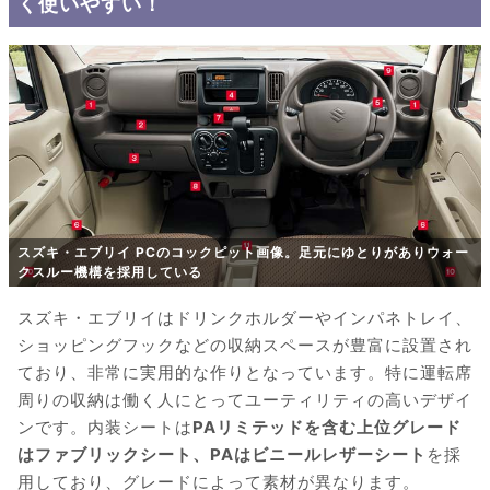
く使いやすい！
スズキ・エブリイ PCのコックピット画像。足元にゆとりがありウォー
クスルー機構を採用している
スズキ・エブリイはドリンクホルダーやインパネトレイ、
ショッピングフックなどの収納スペースが豊富に設置され
ており、非常に実用的な作りとなっています。特に運転席
周りの収納は働く人にとってユーティリティの高いデザイ
ンです。内装シートは
PAリミテッドを含む上位グレード
はファブリックシート、PAはビニールレザーシート
を採
用しており、グレードによって素材が異なります。