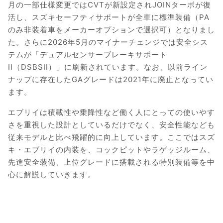
月の一部仕様変更ではCVTが新設定されJOINターボが復
活し、スズキセーフティサポートが全車に標準装備（PA
のみ非装着車をメーカーオプションで選択可）となりまし
た。さらに2026年5月のマイナーチェンジでは安全シス
テムが「デュアルセンサーブレーキサポート
II（DSBSII）」に刷新されています。なお、以前ライン
ナップに存在したGAグレードは2021年に廃止となってい
ます。
エブリイは積載性や乗降性など働く人にとっての使いやす
さを重視した設計としているだけでなく、安全性能なども
従来モデルと比べ飛躍的に向上しています。ここではスズ
キ・エブリイの内装を、コックピットやラゲッジルーム、
先進安全装備、上位グレードに搭載される特別装備等を中
心に解説していきます。