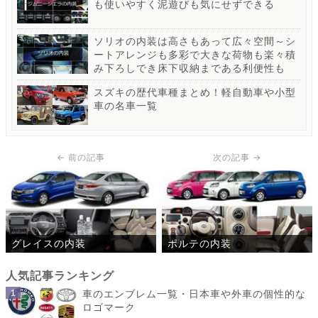
も使いやすく泥遊びも気にせずできる
ソリオの内装は高さもあって広々空間～シ
ートアレンジも多彩で大きな荷物も楽々積
み下ろしでき床下収納まである利便性も
スズキの歴代車種まとめ！軽自動車や小型
車の名車一覧
グレイスの内装
ポルテの内装
車のエンブレム一覧・日本車や外車の個性的な
ロゴマーク