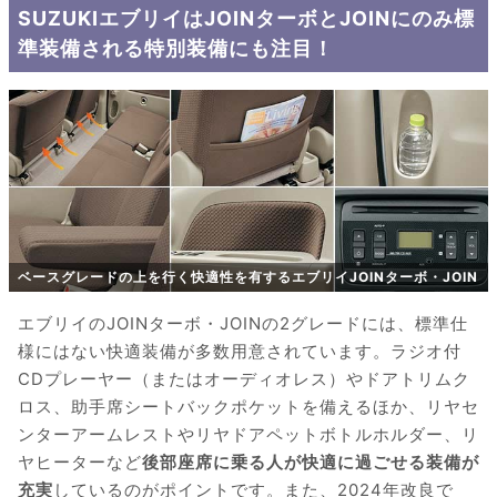
SUZUKIエブリイはJOINターボとJOINにのみ標
準装備される特別装備にも注目！
ベースグレードの上を行く快適性を有するエブリイJOINターボ・JOIN
エブリイのJOINターボ・JOINの2グレードには、標準仕
様にはない快適装備が多数用意されています。ラジオ付
CDプレーヤー（またはオーディオレス）やドアトリムク
ロス、助手席シートバックポケットを備えるほか、リヤセ
ンターアームレストやリヤドアペットボトルホルダー、リ
ヤヒーターなど
後部座席に乗る人が快適に過ごせる装備が
充実
しているのがポイントです。また、2024年改良で