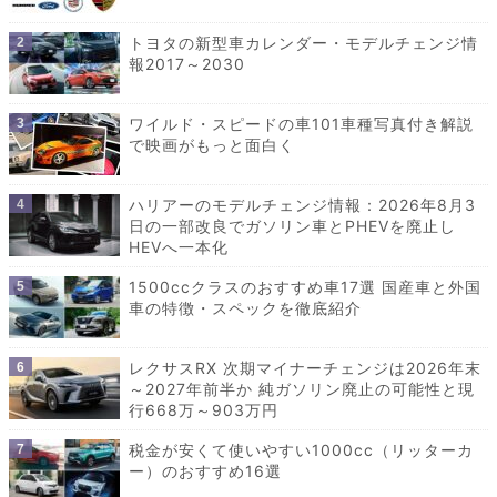
トヨタの新型車カレンダー・モデルチェンジ情
報2017～2030
ワイルド・スピードの車101車種写真付き解説
で映画がもっと面白く
ハリアーのモデルチェンジ情報：2026年8月3
日の一部改良でガソリン車とPHEVを廃止し
HEVへ一本化
1500ccクラスのおすすめ車17選 国産車と外国
車の特徴・スペックを徹底紹介
レクサスRX 次期マイナーチェンジは2026年末
～2027年前半か 純ガソリン廃止の可能性と現
行668万～903万円
税金が安くて使いやすい1000cc（リッターカ
ー）のおすすめ16選